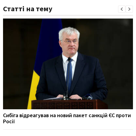
Статті на тему
Сибіга відреагував на новий пакет санкцій ЄС проти
Росії