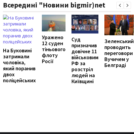
Всередині "Новини bigmir)net
Уражено
Суд
Зеленський
12 суден
призначив
проводить
тіньового
На Буковині
довічне 11
переговори
флоту
затримали
військовим
Вучичем у
Росії
чоловіка,
РФ за
Белграді
який поранив
розстріл
двох
людей на
поліцейських
Київщині