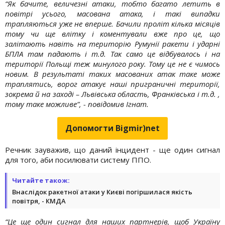
“Як бачите, величезні атаки, тобто багато летить в
повітрі усього, масована атака, і такі випадки
трапляються уже не вперше. Бачили проліт кілька місяців
тому чи ще влітку і коментували вже про це, що
залітають навіть на територію Румунії ракети і ударні
БПЛА там падають і т.д. Так само це відбувалось і на
території Польщі теж минулого року. Тому це не є чимось
новим. В результаті таких масованих атак таке може
траплятись, ворог атакує наші приграничні території,
зокрема й на заході – Львівська область, Франківська і т.д. ,
тому таке можливе”, - повідомив Ігнат.
Допомогти Bigmir)net
Речник зауважив, що даний інцидент - ще один сигнал
для того, аби посилювати систему ППО.
Читайте також:
Внаслідок ракетної атаки у Києві погіршилася якість
повітря, - КМДА
“Це ще один сигнал для наших партнерів, щоб Україну