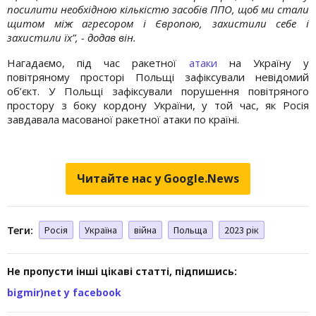
посилити необхідною кількістю засобів ППО, щоб ми стали
щитом між агресором і Європою, захистили себе і
захистили їх”, - додав він.
Нагадаємо, під час ракетної
атаки
на Україну у
повітряному просторі Польщі зафіксували невідомий
об’єкт. У Польщі зафіксували порушення повітряного
простору з боку кордону України, у той час, як Росія
завдавала масованої ракетної атаки по країні.
Читайте нас у Google.News
Теги:
Росія
Україна
війна
Польща
2023 рік
Не пропусти інші цікаві статті, підпишись:
bigmir)net у facebook