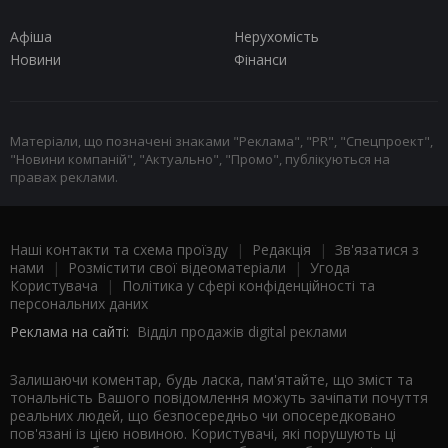
Афіша
Нерухомість
Новини
Фінанси
Матеріали, що позначені знаками "Реклама", "PR", "Спецпроект",
"Новини компаній", "Актуально", "Промо", публікуються на
правах реклами.
Наші контакти та схема проїзду
|
Редакція
|
Зв'язатися з
нами
|
Розмістити свої відеоматеріали
|
Угода
Користувача
|
Політика у сфері конфіденційності та
персональних даних
Реклама на сайті:
Відділ продажів digital реклами
Залишаючи коментар, будь ласка, пам'ятайте, що зміст та
тональність Вашого повідомлення можуть зачіпати почуття
реальних людей, що безпосередньо чи опосередковано
пов'язані із цією новиною. Користувачі, які порушують ці