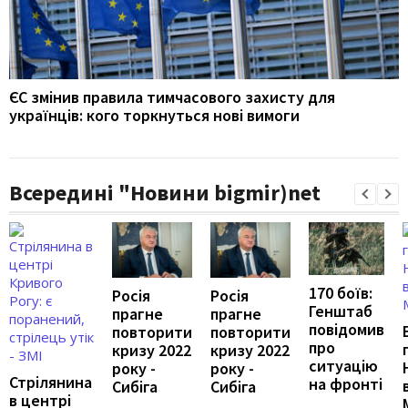
ЄС змінив правила тимчасового захисту для
українців: кого торкнуться нові вимоги
Всередині "Новини bigmir)net
170 боїв:
Росія
Росія
Генштаб
прагне
прагне
повідомив
повторити
повторити
про
кризу 2022
кризу 2022
ситуацію
року -
року -
Стрілянина
на фронті
Сибіга
Сибіга
в центрі