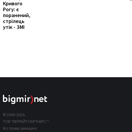
Кривого
Рогу: є
поранений,
стрілець
утік - ЗМІ
© 2000-2024,
ТОВ "КЕПРЕЙТ ПАРТНЕРС"".
Всі права захищені.