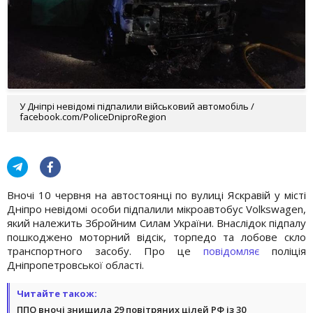
У Дніпрі невідомі підпалили військовий автомобіль /
facebook.com/PoliceDniproRegion
Вночі 10 червня на автостоянці по вулиці Яскравій у місті
Дніпро невідомі особи підпалили мікроавтобус Volkswagen,
який належить Збройним Силам України. Внаслідок підпалу
пошкоджено моторний відсік, торпедо та лобове скло
транспортного засобу. Про це
повідомляє
поліція
Дніпропетровської області.
Читайте також:
ППО вночі знищила 29 повітряних цілей РФ із 30