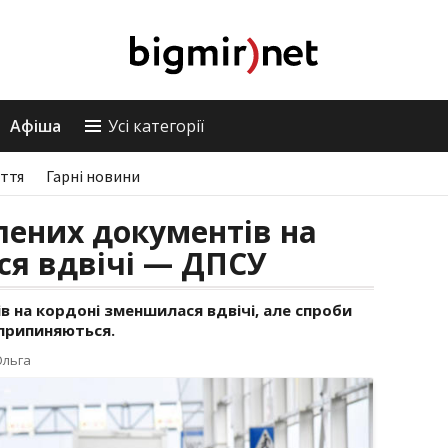
Афіша
Усі категорії
ття
Гарні новини
блених документів на
ся вдвічі — ДПСУ
в на кордоні зменшилася вдвічі, але спроби
припиняються.
Ольга