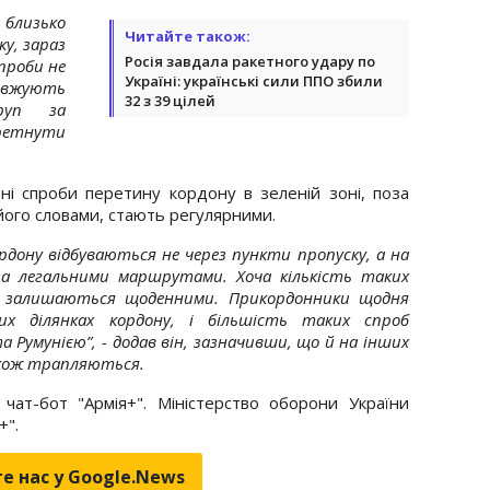
 близько
Читайте також:
ку, зараз
Росія завдала ракетного удару по
спроби не
Україні: українські сили ППО збили
вжують
32 з 39 цілей
руп за
еретнути
ні спроби перетину кордону в зеленій зоні, поза
 його словами, стають регулярними.
рдону відбуваються не через пункти пропуску, а на
оза легальними маршрутами. Хоча кількість таких
ни залишаються щоденними. Прикордонники щодня
х ділянках кордону, і більшість таких спроб
 Румунією”, - додав він, зазначивши, що й на інших
акож трапляються.
чат-бот "Армія+". Міністерство оборони України
+".
е нас у Google.News