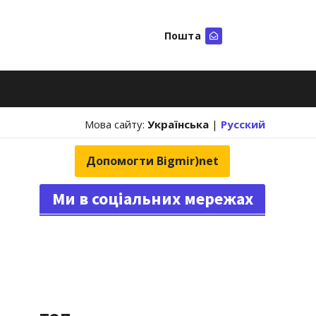
Пошта
Шукати
Мова сайту:
Українська
|
Русский
Допомогти Bigmir)net
Ми в соціальних мережах