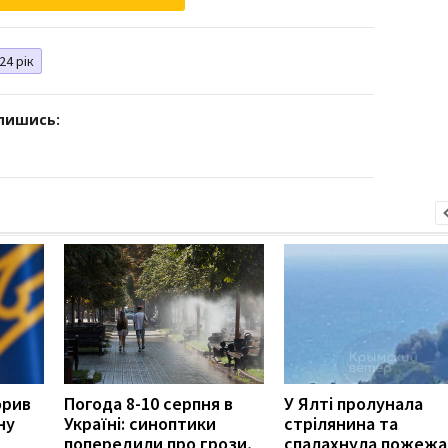
24 рік
дпишись:
орив
Погода 8-10 серпня в
У Ялті пролунала
ну
Україні: синоптики
стрілянина та
попередили про грози,
спалахнула пожежа