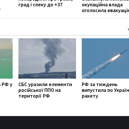
град і спеку до +37
окупаційна влада
У
оголосила евакуаці
 РФ у
СБС уразили елементи
РФ за тиждень
російської ППО на
випустила по Україн
території РФ
ракету