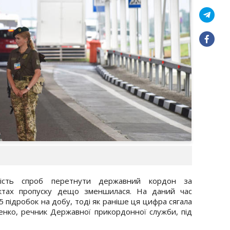
кість спроб перетнути державний кордон за
ктах пропуску дещо зменшилася. На даний час
підробок на добу, тоді як раніше ця цифра сягала
енко, речник Державної прикордонної служби, під