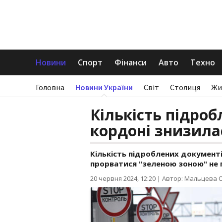
Новини
Спорт
Фінанси
Авто
Техно
Головна
Новини України
Світ
Столиця
Жи
Кількість підро
кордоні знизила
Кількість підроблених документі
прорватися "зеленою зоною" не 
20 червня 2024, 12:20
|
Автор: Мальцева 