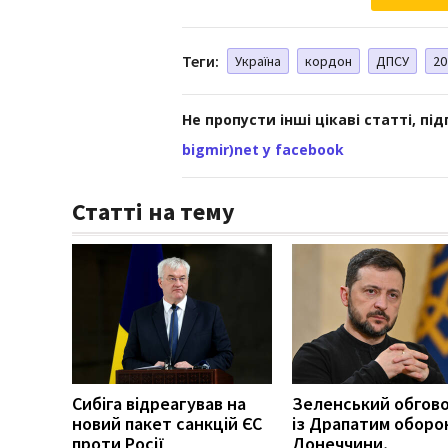
Теги:
Україна
кордон
ДПСУ
20
Не пропусти інші цікаві статті, пі
bigmir)net у facebook
Статті на тему
Сибіга відреагував на
Зеленський обгов
новий пакет санкцій ЄС
із Драпатим оборо
проти Росії
Донеччини,