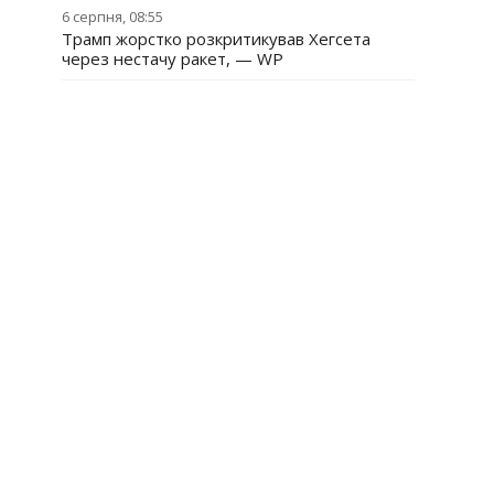
6 серпня, 08:55
Трамп жорстко розкритикував Хегсета
через нестачу ракет, — WP