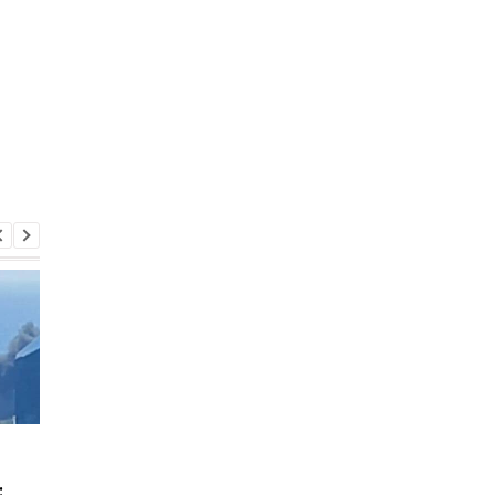
У Києві зросла кількість
У ТЦК на Житомирщи
загиблих внаслідок
помер 46-річний
:
обстрілу 5 серпня
військовозобов’язан