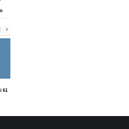
розпочато
ю
розслідування
Удар по Харкову: двоє
В Одесі кількість
і 61
загиблих, 21 поранений
постраждалих зросл
до восьми людей