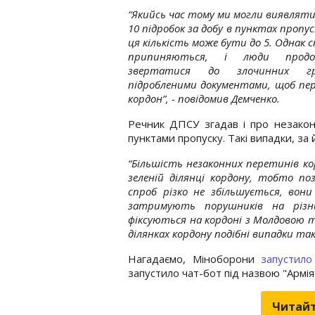
“Якийсь час тому ми могли виявляти
10 підробок за добу в пунктах пропус
ця кількість може бути до 5. Однак 
припиняються, і люди продо
звертатися до злочинних г
підробленими документами, щоб п
кордон”, - повідомив Демченко.
Речник ДПСУ згадав і про незакон
пунктами пропуску. Такі випадки, за
“Більшість незаконних перетинів ко
зеленій ділянці кордону, тобто п
спроб різко не збільшується, во
затримують порушників на різни
фіксуються на кордоні з Молдовою та
ділянках кордону подібні випадки т
Нагадаємо, Міноборони
запустило
запустило чат-бот під назвою "Армія
Читайт