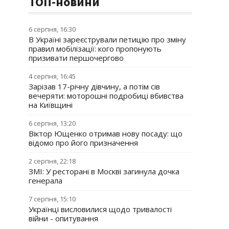
ТОП-новини
6 серпня, 16:30
В Україні зареєстрували петицію про зміну
правил мобілізації: кого пропонують
призивати першочергово
4 серпня, 16:45
Зарізав 17-річну дівчину, а потім сів
вечеряти: моторошні подробиці вбивства
на Київщині
6 серпня, 13:20
Віктор Ющенко отримав нову посаду: що
відомо про його призначення
2 серпня, 22:18
ЗМІ: У ресторані в Москві загинула дочка
генерала
7 серпня, 15:10
Українці висловилися щодо тривалості
війни - опитування