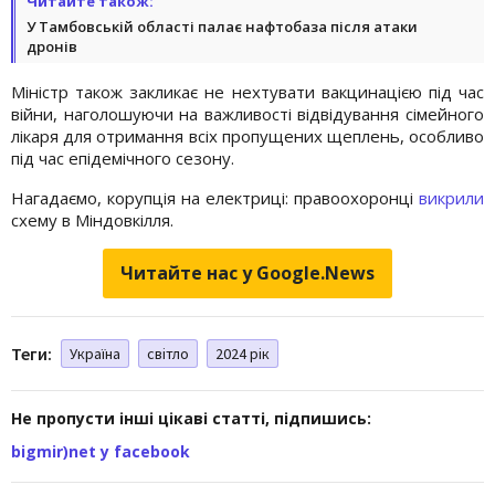
Читайте також:
У Тамбовській області палає нафтобаза після атаки
дронів
Міністр також закликає не нехтувати вакцинацією під час
війни, наголошуючи на важливості відвідування сімейного
лікаря для отримання всіх пропущених щеплень, особливо
під час епідемічного сезону.
Нагадаємо, корупція на електриці: правоохоронці
викрили
схему в Міндовкілля.
Читайте нас у Google.News
Теги:
Україна
світло
2024 рік
Не пропусти інші цікаві статті, підпишись:
bigmir)net у facebook