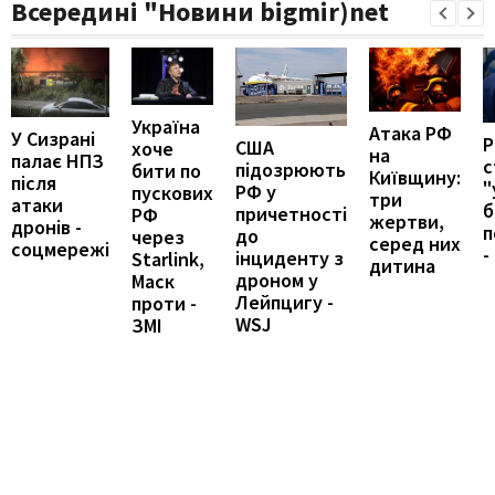
Всередині "Новини bigmir)net
Україна
Атака РФ
У Сизрані
США
хоче
на
палає НПЗ
с
підозрюють
бити по
Київщину:
після
"
РФ у
пускових
три
атаки
б
причетності
РФ
жертви,
дронів -
п
до
через
серед них
соцмережі
-
інциденту з
Starlink,
дитина
дроном у
Маск
Лейпцигу -
проти -
WSJ
ЗМІ