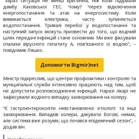
“Зараз ситуація не менш критична, ніж коли підірвали
дамбу Каховської ГЕС. Чому? Через відключення
енергопостачання та атак на енергосистему. Коли
вимикається електрика, часто зупиняється
водопостачання. Тривалі перебої у водопостачанні та
наступний запуск можуть призвести до того, що водний
шлях передачі інфекцій стане основним. Ми вже фіксували
спалахи вірусного гепатиту А, пов'язаного із водою”, –
повідомив Ляшко.
Допомогти Bigmir)net
Міністр підкреслив, що центри профілактики і контролю та
муніципальні служби інтенсивно працюють над тим, щоб
не допустити розповсюдження інфекцій. Наразі лікарі не
зафіксували жодного випадку захворювання на холеру.
“Є гастроентероколіти невстановленої етіології та інші
захворювання. Випадків холери, дякувати Богові, немає,
але система вже розуміє, що почався епідемічний сезон”, -
додав він.