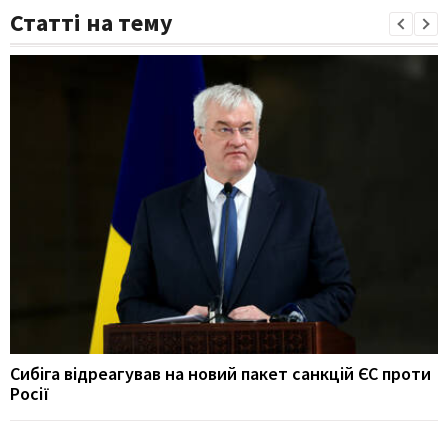
Статті на тему
Сибіга відреагував на новий пакет санкцій ЄС проти
Росії