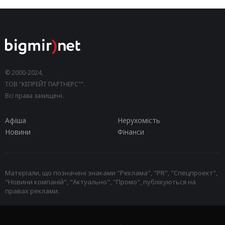
© 2000-2024,
ТОВ "КЕПРЕЙТ ПАРТНЕРС"".
Всі права захищені.
Афіша
Нерухомість
Новини
Фінанси
Матеріали, що позначені знаками "Реклама", "PR", "Спецпроект",
"Новини компаній", "Актуально", "Промо", публікуються на
правах реклами.