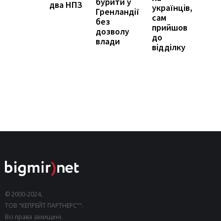
бурити у
два НПЗ
українців,
Гренландії
сам
без
прийшов
дозволу
до
влади
відділку
© 2000-2024,
ТОВ "КЕПРЕЙТ ПАРТНЕРС"".
Всі права захищені.