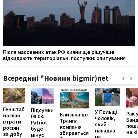
Після масованих атак РФ кияни ще рішучіше
відкидають територіальні поступки: опитування
Всередині "Новини bigmir)net
Генштаб
Підсумки
У Польщі
Рак 
Близька до
назвав
08.08:
чоловік,
Бай
Трампа
втрати
Patriot
який
пош
компанія
росіян
буде і
нападав
на к
збирається
за добу
мінус
на