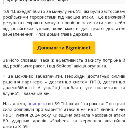
“89 “Шахедів” збито за минулу ніч. Усі, які були застосовані
російськими терористами під час цієї атаки. І це важливий
результат. Українці можуть повністю захистити своє небо
від російських ударів, коли мають для цього достатнє
забезпечення”, - повідомив глава держави.
Допомогти Bigmir)net
За його словами, така ж ефективність захисту потрібна й
від російських ракет, і від бойової авіації окупанта.
“І це можливо забезпечити. Необхідні достатньо сміливі
рішення партнерів – достатньо систем ППО, достатньо
далекобійності. А українці зроблять усе правильно та
влучно”, - зазначив він.
Нагадаємо,
знищено
всі 89 “Шахедів” та ракета: Повітряні
сили розповіли про відбиття атаки в ніч на 31 липня. У ніч
на 31 липня 2024 року Київщина зазнала масованої атаки
89 ударних дронів «Shahed» та керованої авіаційної
ракети Х-59.