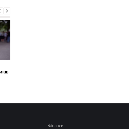
Розкрадання
"Парад" дронів у Ялті
иків
міжнародної допомоги:
названо можливу ціл
ексчиновник МЗС
вийшов із СІЗО
Фінанси