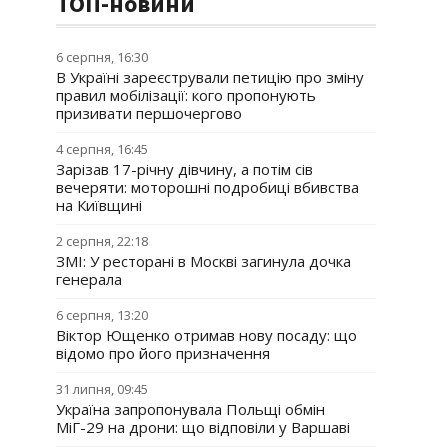
ТОП-новини
6 серпня, 16:30
В Україні зареєстрували петицію про зміну
правил мобілізації: кого пропонують
призивати першочергово
4 серпня, 16:45
Зарізав 17-річну дівчину, а потім сів
вечеряти: моторошні подробиці вбивства
на Київщині
2 серпня, 22:18
ЗМІ: У ресторані в Москві загинула дочка
генерала
6 серпня, 13:20
Віктор Ющенко отримав нову посаду: що
відомо про його призначення
31 липня, 09:45
Україна запропонувала Польщі обмін
МіГ-29 на дрони: що відповіли у Варшаві