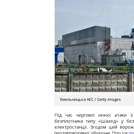
Хмельницька АЕС / Getty images
Під час чергової нічної атаки з
безпілотника типу «Шахед» у без
електростанції. Згодом цей ворож
протиповітряної оборони. Про це
по