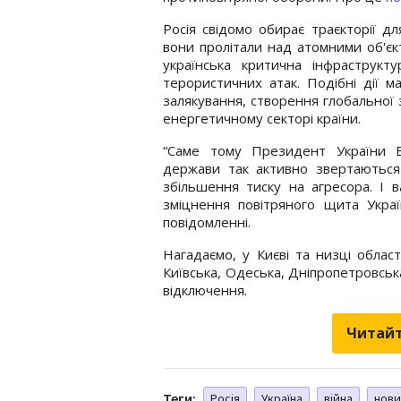
Росія свідомо обирає траєкторії д
вони пролітали над атомними об'єк
українська критична інфраструкт
терористичних атак. Подібні дії 
залякування, створення глобальної 
енергетичному секторі країни.
“Саме тому Президент України В
держави так активно звертаютьс
збільшення тиску на агресора. І 
зміцнення повітряного щита Украї
повідомленні.
Нагадаємо, у Києві та низці обла
Київська, Одеська, Дніпропетровськ
відключення.
Читайт
Теги:
Росія
Україна
війна
нови