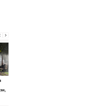
в
Ціни на труни в Росії
Зеленський уперше 
злетіли на 105% з
каденцію прибув до
зи,
початку війни проти
Сербії
України