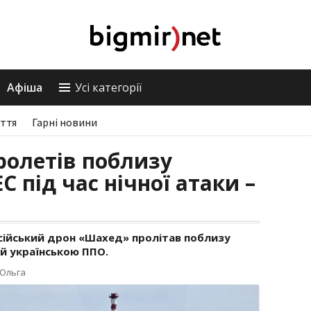
Афіша
Усі категорії
ття
Гарні новини
олетів поблизу
 під час нічної атаки –
російський дрон «Шахед» пролітав поблизу
ий українською ППО.
 Ольга