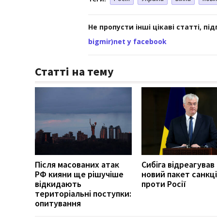
Не пропусти інші цікаві статті, пі
bigmir)net у facebook
Статті на тему
Після масованих атак
Сибіга відреагував
РФ кияни ще рішучіше
новий пакет санкці
відкидають
проти Росії
територіальні поступки:
опитування