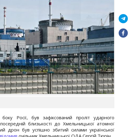
 боку Росії, був зафіксований проліт ударного
посередній близькості до Хмельницької атомної
ий дрон був успішно збитий силами української
відомив
очільник Хмельницької ОДА Сергій Тюрін.