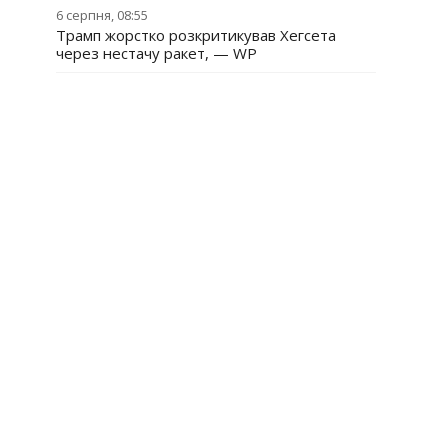
6 серпня, 08:55
Трамп жорстко розкритикував Хегсета
через нестачу ракет, — WP