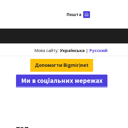
Пошта
Шукати
Мова сайту:
Українська
|
Русский
Допомогти Bigmir)net
Ми в соціальних мережах