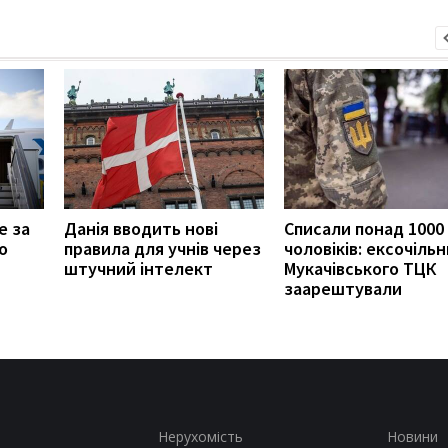
е за
Данія вводить нові
Списали понад 1000
о
правила для учнів через
чоловіків: ексочільн
штучний інтелект
Мукачівського ТЦК
заарештували
Нерухомість
Новини