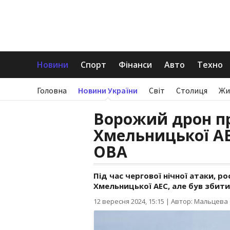
Новини
Спорт
Фінанси
Авто
Техно
Головна
Новини України
Світ
Столиця
Жи
Ворожий дрон пр
Хмельницької АЕС
ОВА
Під час чергової нічної атаки, 
Хмельницької АЕС, але був збит
12 вересня 2024, 15:15
|
Автор: Мальцева