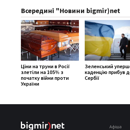
Всередині "Новини bigmir)net
Ціни на труни в Росії
Зеленський уперш
злетіли на 105% з
каденцію прибув д
початку війни проти
Сербії
України
Афіша