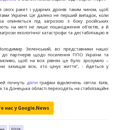
ля своїх ракет і ударних дронів таким чином, щоб
тами України. Це далеко не перший випадок, коли
ура опиняється під загрозою з боку російських
мають на меті не лише пошкодження об'єктів, а й
загрози екологічної катастрофи та дестабілізацію в
олодимир Зеленський, всі представники нашої
я до партнерів щодо посилення ППО України та
важливо, щоб на всіх рівнях це було зрозуміло –
ни захищає всіх, хто цінує життя”, - йдеться у
стей почнуть
діяти
графіки відключень світла. Київ,
а та Донецька області переходять на стабілізаційні
е нас у Google.News
ни
БПЛА