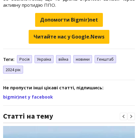
активну протидію ППО.
Допомогти Bigmir)net
Читайте нас у Google.News
Теги:
Росія
Україна
війна
новини
Генштаб
2024 рік
Не пропусти інші цікаві статті, підпишись:
bigmir)net у facebook
Статті на тему