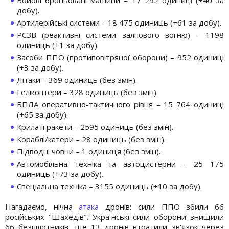
добу).
Артилерійські системи – 18 475 одиниць (+61 за добу).
РСЗВ (реактивні системи залпового вогню) – 1198
одиниць (+1 за добу).
Засоби ППО (протиповітряної оборони) – 952 одиниці
(+3 за добу).
Літаки – 369 одиниць (без змін).
Гелікоптери – 328 одиниць (без змін).
БПЛА оперативно-тактичного рівня – 15 764 одиниці
(+65 за добу).
Крилаті ракети – 2595 одиниць (без змін).
Кораблі/катери – 28 одиниць (без змін).
Підводні човни – 1 одиниця (без змін).
Автомобільна техніка та автоцистерни – 25 175
одиниць (+73 за добу).
Спеціальна техніка – 3155 одиниць (+10 за добу).
Нагадаємо, нічна
атака
дронів: сили ППО збили 66
російських "Шахедів". Українські сили оборони знищили
66 безпілотників, ще 13 дронів втратили зв'язок через