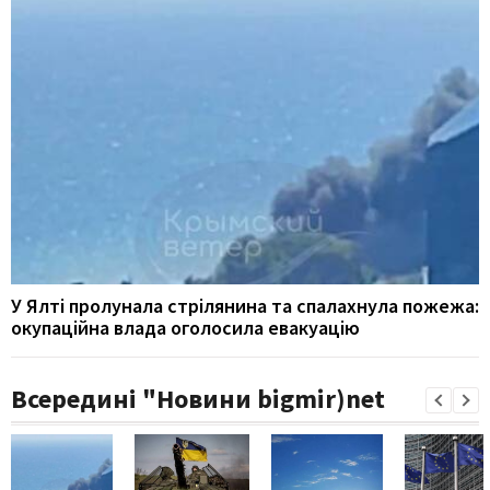
У Ялті пролунала стрілянина та спалахнула пожежа:
окупаційна влада оголосила евакуацію
Всередині "Новини bigmir)net