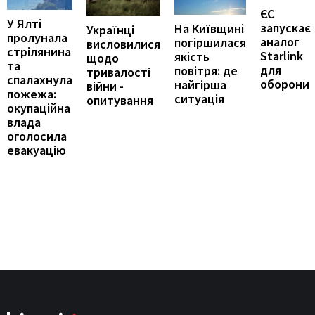
ЄС
У Ялті
запускає
На Київщині
Українці
пролунала
аналог
погіршилася
висловилися
стрілянина
Starlink
якість
щодо
та
для
повітря: де
тривалості
спалахнула
оборони
найгірша
війни -
пожежа:
ситуація
опитування
окупаційна
влада
оголосила
евакуацію