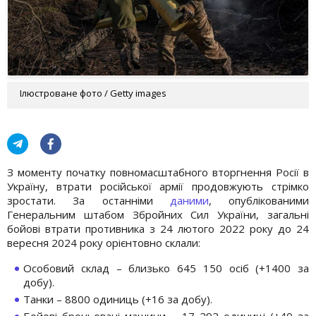
Ілюстроване фото / Getty images
З моменту початку повномасштабного вторгнення Росії в
Україну, втрати російської армії продовжують стрімко
зростати. За останніми
даними
, опублікованими
Генеральним штабом Збройних Сил України, загальні
бойові втрати противника з 24 лютого 2022 року до 24
вересня 2024 року орієнтовно склали:
Особовий склад – близько 645 150 осіб (+1400 за
добу).
Танки – 8800 одиниць (+16 за добу).
Бойові броньовані машини – 17 292 одиниці (+40 за