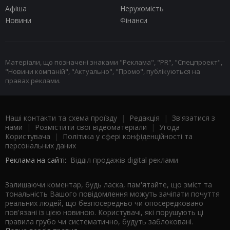
Афіша
Нерухомість
Новини
Фінанси
Матеріали, що позначені знаками "Реклама", "PR", "Спецпроект",
"Новини компаній", "Актуально", "Промо", публікуються на
правах реклами.
Наші контакти та схема проїзду
|
Редакція
|
Зв'язатися з
нами
|
Розмістити свої відеоматеріали
|
Угода
Користувача
|
Політика у сфері конфіденційності та
персональних даних
Реклама на сайті:
Відділ продажів digital реклами
Залишаючи коментар, будь ласка, пам'ятайте, що зміст та
тональність Вашого повідомлення можуть зачіпати почуття
реальних людей, що безпосередньо чи опосередковано
пов'язані із цією новиною. Користувачі, які порушують ці
правила грубо чи систематично, будуть заблоковані.