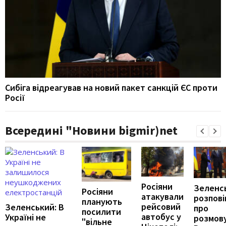
Сибіга відреагував на новий пакет санкцій ЄС проти
Росії
Всередині "Новини bigmir)net
Росіяни
Зеленс
Росіяни
атакували
розпові
планують
рейсовий
Зеленський: В
про
посилити
автобус у
Україні не
розмову
"вільне