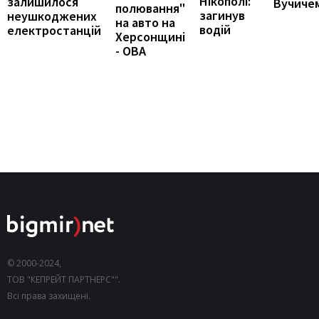
Нікополі:
залишилося
Вучиче
полювання"
загинув
неушкоджених
на авто на
водій
електростанцій
Херсонщині
- ОВА
© 2000-2024,
ТОВ "КЕПРЕЙТ ПАРТНЕРС"".
Всі права захищені.