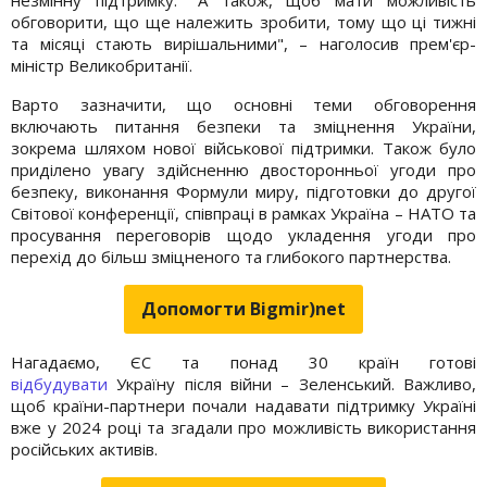
обговорити, що ще належить зробити, тому що ці тижні
та місяці стають вирішальними", – наголосив прем'єр-
міністр Великобританії.
Варто зазначити, що основні теми обговорення
включають питання безпеки та зміцнення України,
зокрема шляхом нової військової підтримки. Також було
приділено увагу здійсненню двосторонньої угоди про
безпеку, виконання Формули миру, підготовки до другої
Світової конференції, співпраці в рамках Україна – НАТО та
просування переговорів щодо укладення угоди про
перехід до більш зміцненого та глибокого партнерства.
Допомогти Bigmir)net
Нагадаємо, ЄС та понад 30 країн готові
відбудувати
Україну після війни – Зеленський. Важливо,
щоб країни-партнери почали надавати підтримку Україні
вже у 2024 році та згадали про можливість використання
російських активів.