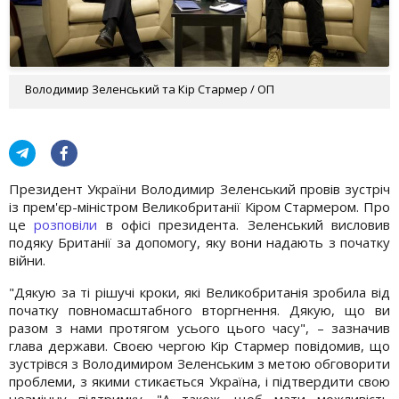
Володимир Зеленський та Кір Стармер / ОП
Президент України Володимир Зеленський провів зустріч
із прем'єр-міністром Великобританії Кіром Стармером. Про
це
розповіли
в офісі президента. Зеленський висловив
подяку Британії за допомогу, яку вони надають з початку
війни.
"Дякую за ті рішучі кроки, які Великобританія зробила від
початку повномасштабного вторгнення. Дякую, що ви
разом з нами протягом усього цього часу", – зазначив
глава держави. Своєю чергою Кір Стармер повідомив, що
зустрівся з Володимиром Зеленським з метою обговорити
проблеми, з якими стикається Україна, і підтвердити свою
незмінну підтримку. "А також, щоб мати можливість