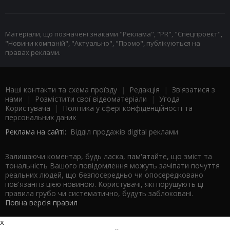
Матеріали, що позначені знаками "Реклама", "PR", "Спецпроект",
"Новини компаній", "Актуально", "Промо", публікуються на
правах реклами.
Наші контакти та схема проїзду
|
Редакція
|
Зв'язатися з
нами
|
Розмістити свої відеоматеріали
|
Угода
Користувача
|
Політика у сфері конфіденційності та
персональних даних
Реклама на сайті:
Відділ продажів digital реклами
Залишаючи коментар, будь ласка, пам'ятайте, що зміст та
тональність Вашого повідомлення можуть зачіпати почуття
реальних людей, що безпосередньо чи опосередковано
пов'язані із цією новиною. Користувачі, які порушують ці
правила грубо чи систематично, будуть заблоковані.
Повна версія правил
x