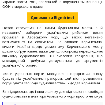
України проти Росії, пов'язаний із порушенням Конвенції
ООН з морського права.
Допомогти Bigmir)net
Позов стосується не тільки будівництва моста, а й
незаконної заборони українським рибалкам вести
промисел в Азовському морі, що також негативно
позначається на екосистемі. За словами Кориневича,
вимоги України щодо демонтажу Керченського мосту
цілком обґрунтовані, адже цей шляхопровід перешкоджає
вільному судноплавству. Він висловив сподівання, що
міжнародний трибунал дослухається до аргументів
української сторони.
«Коли українські порти Маріуполя і Бердянська знову
будуть під українським прапором, цей міст продовжить
порушувати свободу судноплавства», - додав Кориневич.
Він підкреслив, що іншого шляху для відновлення свободи
судноплавства в акваторії Азовського моря просто не існує.