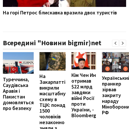
На горі Петрос блискавка вразила двох туристів
Всередині "Новини bigmir)net
Кім Чен Ин
На
Українськи
Туреччина,
отримав
Закарпатті
пранкер
Саудівська
$22 млрд
викрили
зірвав
Аравія і
завдяки
масштабну
закриту
Пакистан
війні Росії
схему в
нараду
домовляться
проти
ТЦК: понад
Міноборон
про безпеку
України, -
1500
РФ
Bloomberg
чоловіків
незаконно
зняли з