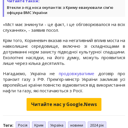
Читайте також:
Втекли з-під носа окупантів: з Криму евакуювали сім’ю
офіцера ВМС України
«Міст має зникнути - це факт, і це обговорювалося на всіх
слуханнях», - заявив посол.
Крім того, Кориневич вказав на негативний вплив моста на
навколишнє середовище, включно зі складнощами в
дотриманні норм захисту підводної культурної спадщини.
Екологічні наслідки, на його думку, можуть проявитися
лише через кілька десятиліть.
Нагадаємо, Україна не
продовжуватиме
договір про
транзит газу з РФ. Прем'єр-міністр України закликав усі
європейські країни повністю відмовитися від використання
нафти та газу, які постачаються з Росії.
Читайте нас у Google.News
Теги:
Росія
Крим
Україна
новини
2024 рік