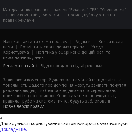
Матеріали, що позначені знаками "Реклама", "PR", "Спецпроект",
"Новини компаній", "Актуально", "Промо", публікуються на
правах реклами.
Наші контакти та схема проїзду
|
Редакція
|
Зв'язатися з
нами
|
Розмістити свої відеоматеріали
|
Угода
Користувача
|
Політика у сфері конфіденційності та
персональних даних
Реклама на сайті:
Відділ продажів digital реклами
Залишаючи коментар, будь ласка, пам'ятайте, що зміст та
тональність Вашого повідомлення можуть зачіпати почуття
реальних людей, що безпосередньо чи опосередковано
пов'язані із цією новиною. Користувачі, які порушують ці
правила грубо чи систематично, будуть заблоковані.
Повна версія правил
x
Для зручності користування сайтом використовуються куки.
Докладніше...