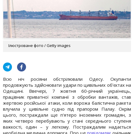
Ілюстроване фото / Getty images
Всю ніч росіяни обстрілювали Одесу. Окупанти
продовжують здійснювати удари по цивільних об’єктах на
Одещині. Ввечері, 7 жовтня 60-річний українець,
працівник приватної компанії з обробки вантажів, став
жертвою російської атаки, коли ворожа балістична ракета
влучила у цивільне судно під прапором Палау. Окрім
цього, постраждали ще п'ятеро іноземних громадян, з
яких четверо перебувають у стані середнього ступеня
важкості, один – у легкому. Постраждалим надається
необхідна медична допомога. Про це
повідомляє
очільник