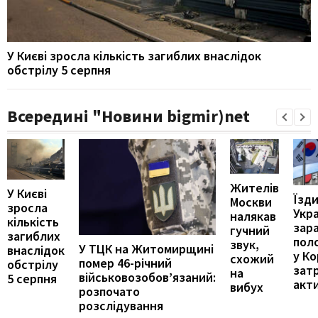
У Києві зросла кількість загиблих внаслідок
обстрілу 5 серпня
Всередині "Новини bigmir)net
Жителів
У Києві
Їзди
Москви
зросла
Укр
налякав
кількість
зар
гучний
загиблих
пол
звук,
У ТЦК на Житомирщині
внаслідок
у Ко
схожий
помер 46-річний
обстрілу
зат
на
військовозобов’язаний:
5 серпня
акти
вибух
розпочато
розслідування