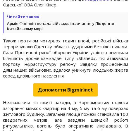
Одеської ОВА Олег Кіпер.
Читайте також:
Армія Філіппін почала військові навчання у Південно-
Китайському морі
Також протягом чотирьох годин вночі, російські війська
тероризували Одеську область ударними безпілотниками.
Сили Протиповітряної оборони України успішно знищили
більшість дронів-камікадзе типу «Shahed», які атакували
портову інфраструктуру регіону. Завдяки професійним
діям наших військових, вдалося уникнути людських жертв
серед цивільного населення.
Допомогти Bigmir)net
Незважаючи на вжиті заходи, в Чорноморську сталося
загорання кількох квартир на 4-му, 5-му та 6-му поверхах
житлового будинку. Загальна площа пожежі становила 100
квадратних метрів, але завдяки швидкій роботі
рятувальників, вогонь було оперативно ліквідовано. В