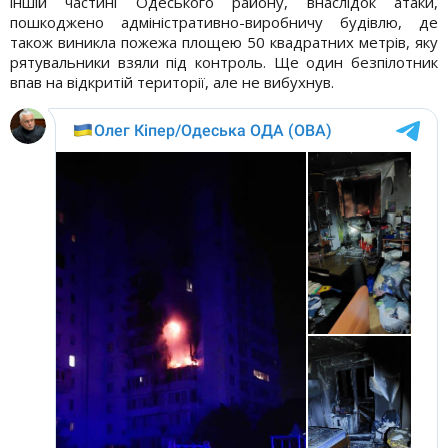
іншій частині Одеського району, внаслідок атаки,
пошкоджено адміністративно-виробничу будівлю, де
також виникла пожежа площею 50 квадратних метрів, яку
рятувальники взяли під контроль. Ще один безпілотник
впав на відкритій території, але не вибухнув.