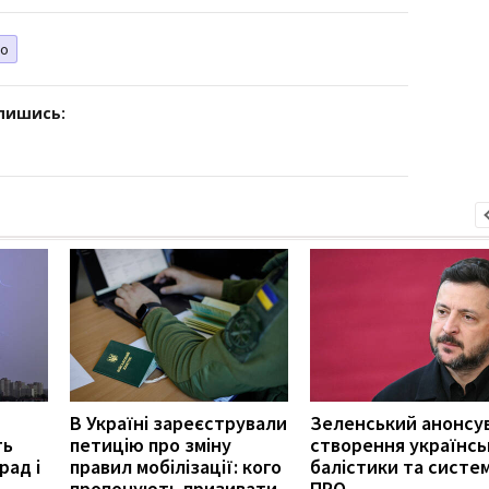
но
дпишись:
В Україні зареєстрували
Зеленський анонсу
ть
петицію про зміну
створення українсь
рад і
правил мобілізації: кого
балістики та систе
пропонують призивати
ПРО