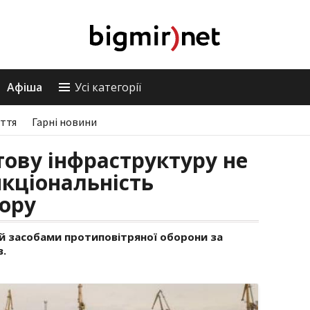
Афіша
Усі категорії
ття
Гарні новини
тову інфраструктуру не
кціональність
ору
й засобами протиповітряної оборони за
в.