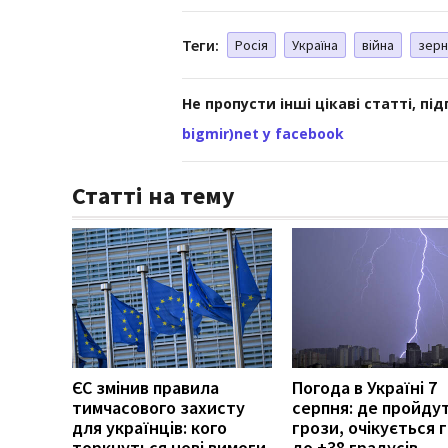
Теги:
Росія
Україна
війна
зер
Не пропусти інші цікаві статті, пі
bigmir)net у facebook
Статті на тему
ЄС змінив правила
Погода в Україні 7
тимчасового захисту
серпня: де пройду
для українців: кого
грози, очікується г
торкнуться нові вимоги
до +38 градусів