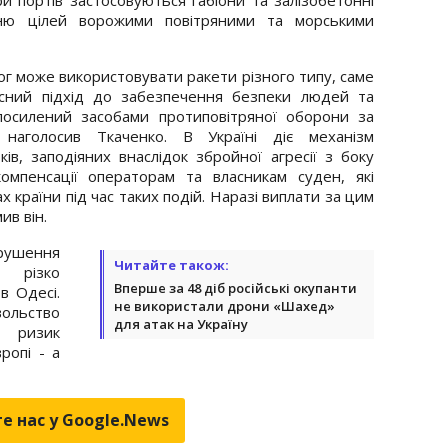
нню цілей ворожими повітряними та морськими
ог може використовувати ракети різного типу, саме
сний підхід до забезпечення безпеки людей та
посилений засобами протиповітряної оборони за
 наголосив Ткаченко. В Україні діє механізм
ів, заподіяних внаслідок збройної агресії з боку
омпенсації операторам та власникам суден, які
 країни під час таких подій. Наразі виплати за цим
ив він.
ушення
Читайте також:
 різко
Вперше за 48 діб російські окупанти
в Одесі.
не використали дрони «Шахед»
ольство
для атак на Україну
 ризик
ропі - а
е нас у Google.News