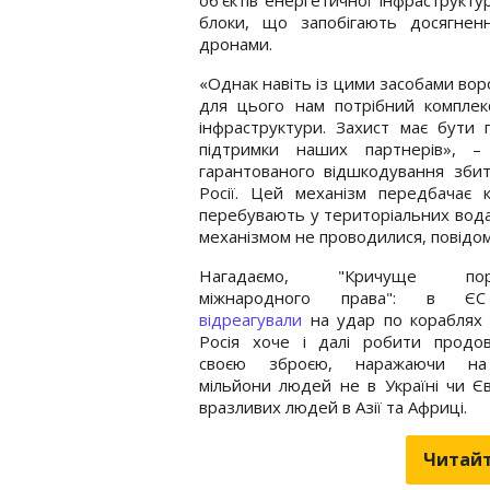
блоки, що запобігають досягне
дронами.
«Однак навіть із цими засобами вор
для цього нам потрібний комплек
інфраструктури. Захист має бути 
підтримки наших партнерів», –
гарантованого відшкодування збитк
Росії. Цей механізм передбачає к
перебувають у територіальних водах
механізмом не проводилися, повідом
Нагадаємо, "Кричуще пор
міжнародного права": в ЄС
відреагували
на удар по кораблях 
Росія хоче і далі робити продов
своєю зброєю, наражаючи на
мільйони людей не в Україні чи Єв
вразливих людей в Азії та Африці.
Читайт