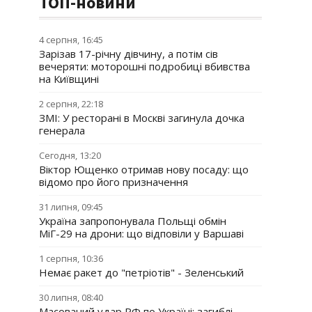
ТОП-новини
4 серпня, 16:45
Зарізав 17-річну дівчину, а потім сів
вечеряти: моторошні подробиці вбивства
на Київщині
2 серпня, 22:18
ЗМІ: У ресторані в Москві загинула дочка
генерала
Сегодня, 13:20
Віктор Ющенко отримав нову посаду: що
відомо про його призначення
31 липня, 09:45
Україна запропонувала Польщі обмін
МіГ-29 на дрони: що відповіли у Варшаві
1 серпня, 10:36
Немає ракет до "петріотів" - Зеленський
30 липня, 08:40
Масований удар РФ по Україні: загиблі,