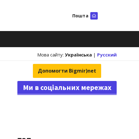
Пошта
Шукати
Мова сайту:
Українська
|
Русский
Допомогти Bigmir)net
Ми в соціальних мережах