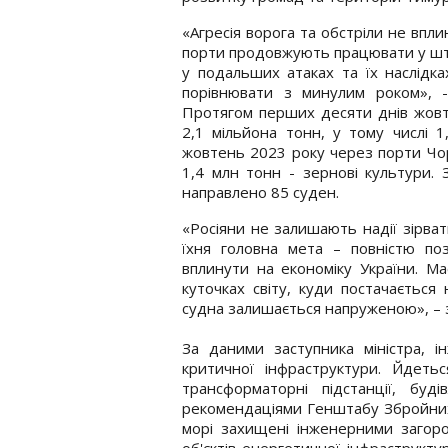
«Агресія ворога та обстріли не впл
порти продовжують працювати у шт
у подальших атаках та їх наслідка
порівнювати з минулим роком», - 
Протягом перших десяти днів жовт
2,1 мільйона тонн, у тому числі 1
жовтень 2023 року через порти Чор
1,4 млн тонн - зернові культури. 
направлено 85 суден.
«Росіяни не залишають надії зірват
їхня головна мета – повністю по
вплинути на економіку України. Ма
куточках світу, куди постачається
судна залишається напруженою», – 
За даними заступника міністра, і
критичної інфраструктури. Йдеться
трансформаторні підстанції, буді
рекомендаціями Генштабу Збройних 
морі захищені інженерними загоро
об'єктів енергетичної інфраструкту