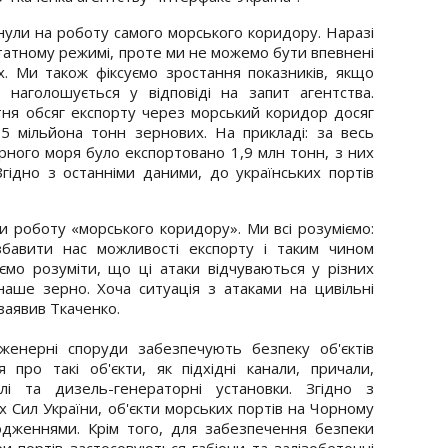
инули на роботу самого морського коридору. Наразі
атному режимі, проте ми не можемо бути впевнені
х. Ми також фіксуємо зростання показників, якщо
наголошується у відповіді на запит агентства.
ня обсяг експорту через морський коридор досяг
,5 мільйона тонн зернових. На прикладі: за весь
ного моря було експортовано 1,9 млн тонн, з них
Згідно з останніми даними, до українських портів
и роботу «морського коридору». Ми всі розуміємо:
збавити нас можливості експорту і таким чином
ємо розуміти, що ці атаки відчуваються у різних
 наше зерно. Хоча ситуація з атаками на цивільні
заявив Ткаченко.
нженерні споруди забезпечують безпеку об'єктів
 про такі об'єкти, як підхідні канали, причали,
влі та дизель-генераторні установки. Згідно з
Сил України, об'єкти морських портів на Чорному
дженнями. Крім того, для забезпечення безпеки
ри портів застосовуються габіони та залізобетонні