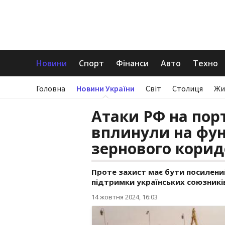
Новини
Спорт
Фінанси
Авто
Техно
Головна
Новини України
Світ
Столиця
Жи
Атаки РФ на пор
вплинули на фун
зернового корид
Проте захист має бути посилени
підтримки українських союзникі
14 жовтня 2024, 16:03