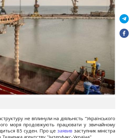
аструктуру не вплинули на діяльність "Українського
ного моря продовжують працювати у звичайному
одиться 85 суден. Про це
заявив
заступник міністра
 Ткаченка агентству "Інтерфакс-Україна".