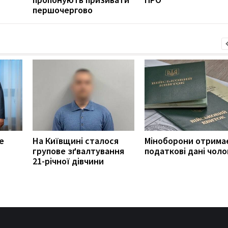
першочергово
е
На Київщині сталося
Міноборони отрима
групове зґвалтування
податкові дані чоло
21-річної дівчини