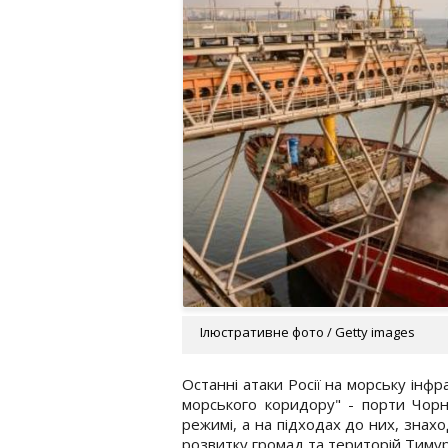
Ілюстративне фото / Getty images
Останні атаки Росії на морську інфр
морського коридору" - порти Чор
режимі, а на підходах до них, знах
розвитку громад та територій Тимур