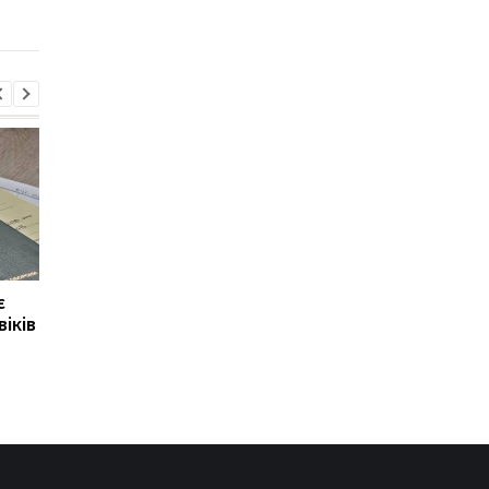
є
Заволодіння коштами
Україна готує
віків
ПриватБанку: справу
спеціальну санкційн
Коломойського
операцію
скерували до суду