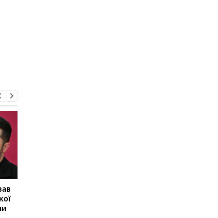
вав
Херсон повністю
У Росії стався
кої
залишився без світла
масштабний збій
ми
після атаки Росії
інтернету