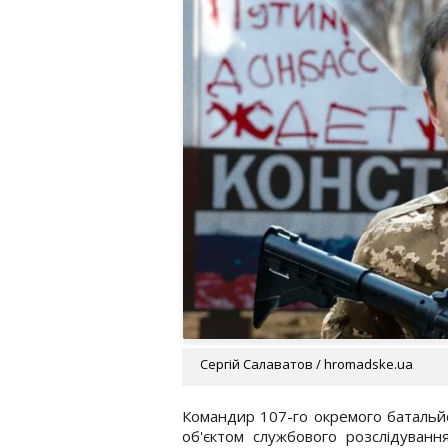
Сергій Салаватов / hromadske.ua
Командир 107-го окремого батальйо
об'єктом службового розслідуванн