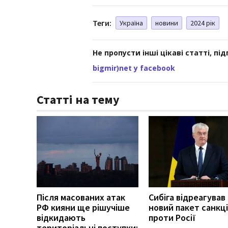
Теги:
Україна
новини
2024 рік
Не пропусти інші цікаві статті, пі
bigmir)net у facebook
Статті на тему
Після масованих атак
Сибіга відреагував
РФ кияни ще рішучіше
новий пакет санкці
відкидають
проти Росії
територіальні поступки: