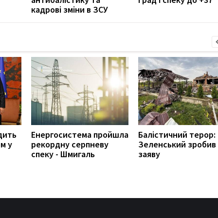
кадрові зміни в ЗСУ
дить
Енергосистема пройшла
Балістичний терор:
м у
рекордну серпневу
Зеленський зробив
спеку - Шмигаль
заяву