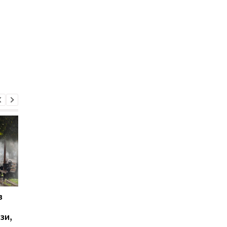
в
У Ялті пролунала
Суд призначив довіч
стрілянина та
11 військовим РФ за
зи,
спалахнула пожежа:
розстріл людей на
окупаційна влада
Київщині