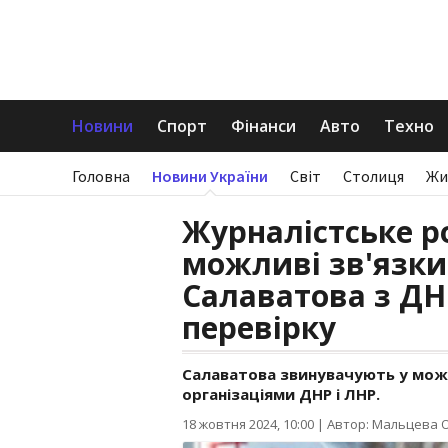
Новини
Спорт
Фінанси
Авто
Техно
Головна
Новини України
Світ
Столиця
Жи
Журналістське р
можливі зв'язк
Салаватова з ДН
перевірку
Салаватова звинувачують у мож
організаціями ДНР і ЛНР.
18 жовтня 2024, 10:00
|
Автор: Мальцева 