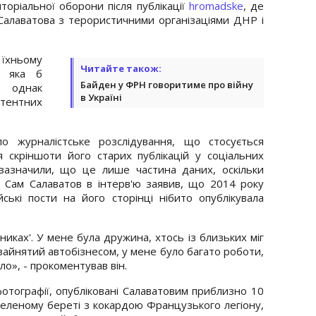
оріальної оборони після публікації
hromadske
, де
Салаватова з терористичними організаціями ДНР і
їхньому
Читайте також:
, яка б
Байден у ФРН говоритиме про війну
, однак
в Україні
тентних
о журналістське розслідування, що стосується
я скріншоти його старих публікацій у соціальних
зазначили, що це лише частина даних, оскільки
 Сам Салаватов в інтерв'ю заявив, що 2014 року
йські пости на його сторінці нібито опублікувала
никах'. У мене була дружина, хтось із близьких міг
 зайнятий автобізнесом, у мене було багато роботи,
уло», - прокоментував він.
отографії, опубліковані Салаватовим приблизно 10
 зеленому береті з кокардою Французького легіону,