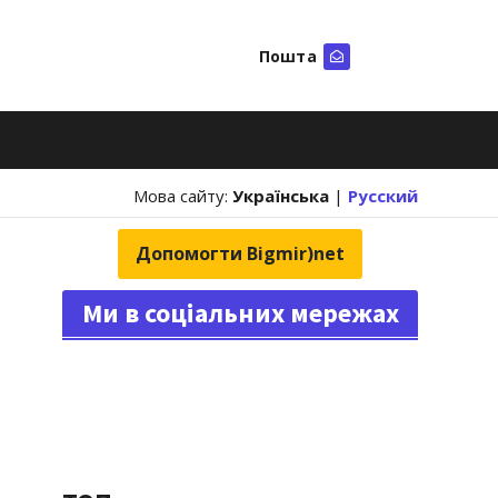
Пошта
Шукати
Мова сайту:
Українська
|
Русский
Допомогти Bigmir)net
Ми в соціальних мережах