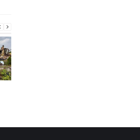
оголосила евакуацію
Іспанія оголосила про
Росіяни влучили дро
прикордонний
по локомотиву поїзд
контроль для
Суми-Київ
мандрівників з Італії