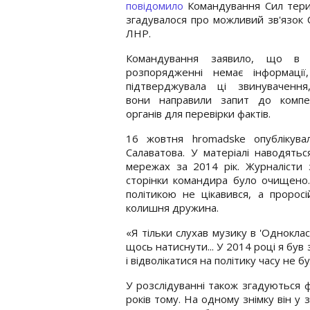
повідомило
Командування Сил терит
згадувалося про можливий зв'язок 
ЛНР.
Командування заявило, що в 
розпорядженні немає інформації
підтверджувала ці звинувачення
вони направили запит до компе
органів для перевірки фактів.
16 жовтня hromadske опублікувал
Салаватова. У матеріалі наводятьс
мережах за 2014 рік. Журналісти 
сторінки командира було очищено.
політикою не цікавився, а проросі
колишня дружина.
«Я тільки слухав музику в 'Одноклас
щось натиснути... У 2014 році я був
і відволікатися на політику часу не б
У розслідуванні також згадуються ф
років тому. На одному знімку він у