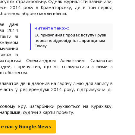
описує як страйкбольну. Однак журналісти зазначили,
сні 2014 року в Краматорську, де в той період
айкбольною зброєю могли вбити.
ає дані
Читайте також:
за 2014
ЄС призупиняє процес вступу Грузії
такти зі
через невідповідність принципам
ежлумом
Союзу
мування
акож із
маторська Олександром Алексєєвим. Салаватов
дей, і припустив, що міг спілкуватися з ними з
автобізнесом.
лаватов двічі дзвонив на гарячу лінію для запису в
часть у референдумі 2014 року, підтримуючи дії
овому Яру. Загарбники рухаються на Курахівку,
напрямків, судячи з карти проєкту.
е нас у Google.News