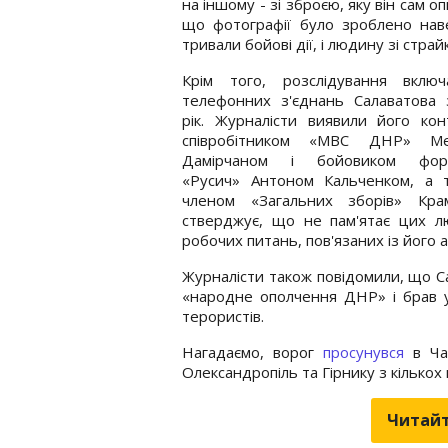
на іншому - зі зброєю, яку він сам 
що фотографії було зроблено наве
тривали бойові дії, і людину зі стр
Крім того, розслідування включ
телефонних з'єднань Салаватова 
рік. Журналісти виявили його кон
співробітником «МВС ДНР» М
Дамірчаном і бойовиком фор
«Русич» Антоном Кальченком, а т
членом «Загальних зборів» Кра
стверджує, що не пам'ятає цих лю
робочих питань, пов'язаних із його 
Журналісти також повідомили, що Са
«народне ополчення ДНР» і брав у
терористів.
Нагадаємо, ворог
просунувся
в Час
Олександропіль та Гірнику з кількох 
Читайт