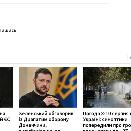
дпишись:
 на
Зеленський обговорив
Погода 8-10 серпня 
й ЄС
із Драпатим оборону
Україні: синоптики
Донеччини,
попередили про гро
антибалістику та
град і спеку до +37