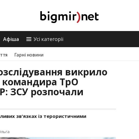
Афіша
Усі категорії
ття
Гарні новини
озслідування викрило
и командира ТрО
Р: ЗСУ розпочали
ливих зв'язках із терористичними
Ольга