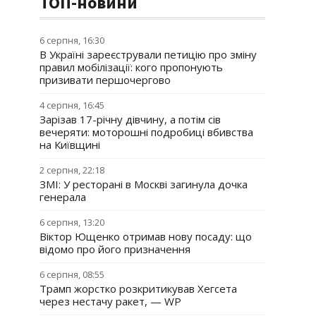
ТОП-новини
6 серпня, 16:30
В Україні зареєстрували петицію про зміну
правил мобілізації: кого пропонують
призивати першочергово
4 серпня, 16:45
Зарізав 17-річну дівчину, а потім сів
вечеряти: моторошні подробиці вбивства
на Київщині
2 серпня, 22:18
ЗМІ: У ресторані в Москві загинула дочка
генерала
6 серпня, 13:20
Віктор Ющенко отримав нову посаду: що
відомо про його призначення
6 серпня, 08:55
Трамп жорстко розкритикував Хегсета
через нестачу ракет, — WP