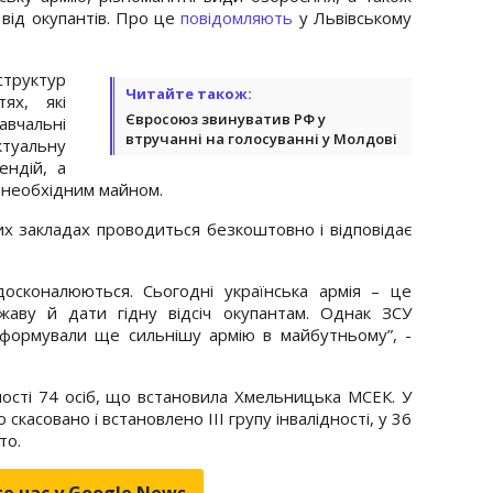
 від окупантів. Про це
повідомляють
у Львівському
руктур
Читайте також:
ях, які
Євросоюз звинуватив РФ у
авчальні
втручанні на голосуванні у Молдові
туальну
ендій, а
 необхідним майном.
х закладах проводиться безкоштовно і відповідає
досконалюються. Сьогодні українська армія – це
жаву й дати гідну відсіч окупантам. Однак ЗСУ
 формували ще сильнішу армію в майбутньому”, -
ності 74 осіб, що встановила Хмельницька МСЕК. У
о скасовано і встановлено ІІІ групу інвалідності, у 36
то.
е нас у Google.News