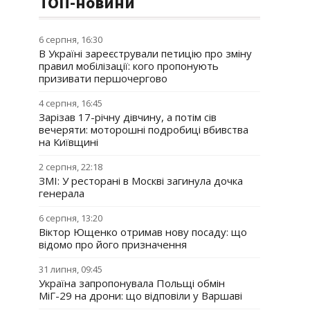
ТОП-новини
6 серпня, 16:30
В Україні зареєстрували петицію про зміну
правил мобілізації: кого пропонують
призивати першочергово
4 серпня, 16:45
Зарізав 17-річну дівчину, а потім сів
вечеряти: моторошні подробиці вбивства
на Київщині
2 серпня, 22:18
ЗМІ: У ресторані в Москві загинула дочка
генерала
6 серпня, 13:20
Віктор Ющенко отримав нову посаду: що
відомо про його призначення
31 липня, 09:45
Україна запропонувала Польщі обмін
МіГ-29 на дрони: що відповіли у Варшаві