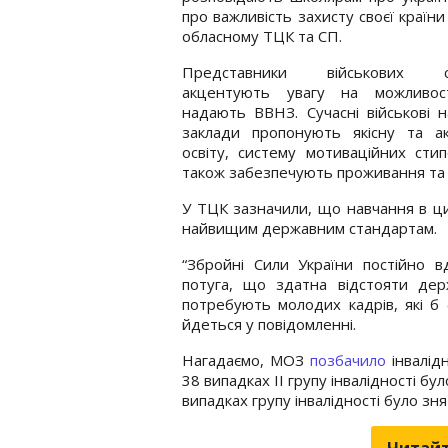
про важливість захисту своєї країни
обласному ТЦК та СП.
Представники військових ст
акцентують увагу на можливост
надають ВВНЗ. Сучасні військові н
заклади пропонують якісну та ак
освіту, систему мотиваційних стип
також забезпечують проживання та
У ТЦК зазначили, що навчання в ци
найвищим державним стандартам.
“Збройні Сили України постійно в
потуга, що здатна відстояти дер
потребують молодих кадрів, які б
йдеться у повідомленні.
Нагадаємо, МОЗ
позбачило
інвалід
38 випадках ІІ групу інвалідності бул
випадках групу інвалідності було зня
Читайт