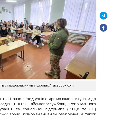
ть старшокласників у школах / facebook.com
ять агітацію серед учнів старших класів вступати до
адів (ВВНЗ). Військовослужбовці Регіонального
тування та соціальної підтримки (РТЦК та СП)
ьку армію, різноманітні види озброєння, а також