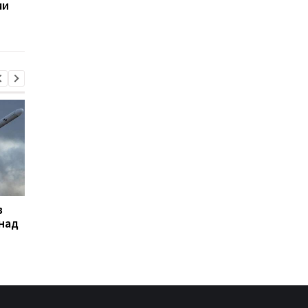
ми
після атаки Росії
Україні: календар св
та традиції
в
Сікорський закликав
Кредитна криза
над
збивати ракети РФ над
вдарила по найбільш
Україною
банках РФ - розвідка