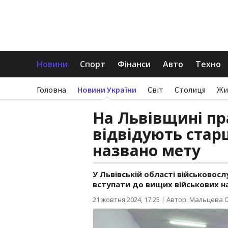
Новини
Спорт
Фінанси
Авто
Техно
Головна
Новини України
Світ
Столиця
Жи
На Львівщині пр
відвідують стар
названо мету
У Львівській області військовос
вступати до вищих військових н
21 жовтня 2024, 17:25
|
Автор: Мальцева 