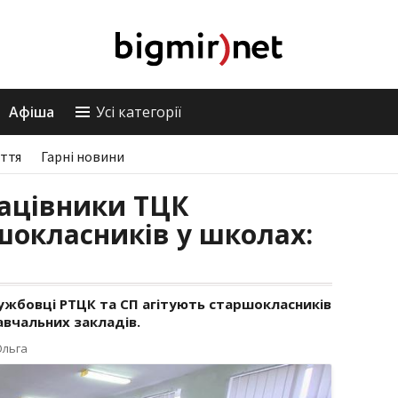
Афіша
Усі категорії
ття
Гарні новини
ацівники ТЦК
шокласників у школах:
лужбовці РТЦК та СП агітують старшокласників
авчальних закладів.
Ольга