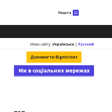
Пошта
Шукати
Мова сайту:
Українська
|
Русский
Допомогти Bigmir)net
Ми в соціальних мережах