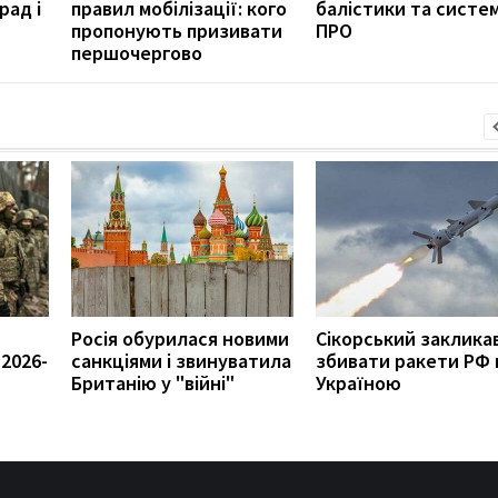
рад і
правил мобілізації: кого
балістики та систе
пропонують призивати
ПРО
першочергово
Росія обурилася новими
Сікорський заклика
2026-
санкціями і звинуватила
збивати ракети РФ 
Британію у "війні"
Україною