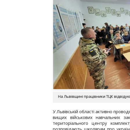
На Львівщині працівники ТЦК відвідую
У Львівській області активно провод
вищих військових навчальних закл
територіального центру комплек
розповідають школярам про українс