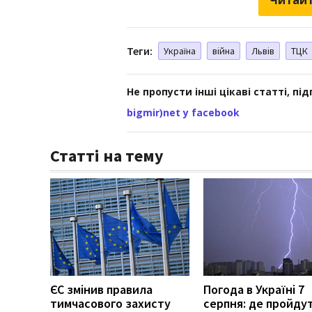
Теги:
Україна
війна
Львів
ТЦК
Не пропусти інші цікаві статті, пі
bigmir)net у facebook
Статті на тему
ЄС змінив правила
Погода в Україні 7
тимчасового захисту
серпня: де пройду