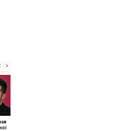
вав
Херсон повністю
Медовий, Яблучний і
кої
залишився без світла
Горіховий Спас 2026 