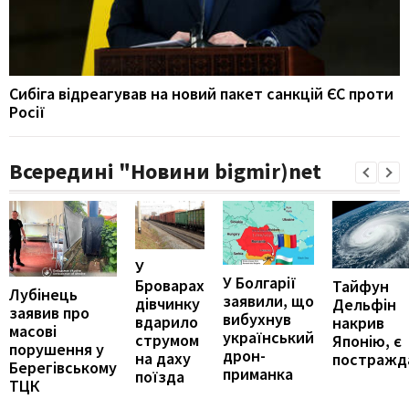
Сибіга відреагував на новий пакет санкцій ЄС проти
Росії
Всередині "Новини bigmir)net
У
У Болгарії
Броварах
Тайфун
Лубінець
заявили, що
дівчинку
Дельфін
заявив про
вибухнув
вдарило
накрив
масові
український
струмом
Японію, є
порушення у
дрон-
на даху
постражд
Берегівському
приманка
поїзда
ТЦК