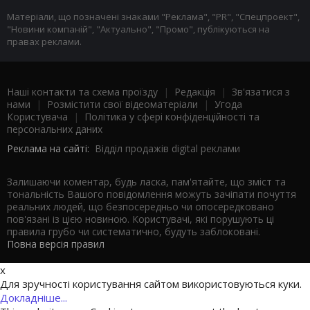
Матеріали, що позначені знаками "Реклама", "PR", "Спецпроект",
"Новини компаній", "Актуально", "Промо", публікуються на
правах реклами.
Наші контакти та схема проїзду
|
Редакція
|
Зв'язатися з
нами
|
Розмістити свої відеоматеріали
|
Угода
Користувача
|
Політика у сфері конфіденційності та
персональних даних
Реклама на сайті:
Відділ продажів digital реклами
Залишаючи коментар, будь ласка, пам'ятайте, що зміст та
тональність Вашого повідомлення можуть зачіпати почуття
реальних людей, що безпосередньо чи опосередковано
пов'язані із цією новиною. Користувачі, які порушують ці
правила грубо чи систематично, будуть заблоковані.
Повна версія правил
x
Для зручності користування сайтом використовуються куки.
Докладніше...