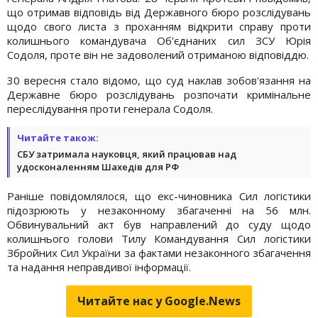
що отримав відповідь від Державного бюро розслідувань
щодо свого листа з проханням відкрити справу проти
колишнього командувача Об'єднаних сил ЗСУ Юрія
Содоля, проте він не задоволений отриманою відповіддю.
30 вересня стало відомо, що суд наклав зобов'язання на
Державне бюро розслідувань розпочати кримінальне
переслідування проти генерала Содоля.
Читайте також:
СБУ затримала науковця, який працював над
удосконаленням Шахедів для РФ
Раніше повідомлялося, що екс-чиновника Сил логістики
підозрюють у незаконному збагаченні на 56 млн.
Обвинувальний акт був направлений до суду щодо
колишнього голови Тилу Командування Сил логістики
Збройних Сил України за фактами незаконного збагачення
та надання неправдивої інформації.
Читайте нас у Google.News