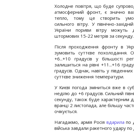
Холодне повітря, що буде супров
атмосферний фронт, є значно ва
тепло, тому це створить ум
сильного вітру. У північно-західній
України пориви вітру можуть д
штормових 15-22 метрів за секунду.
Після проходження фронту в Укр
зумовить суттєве похолодання. О
+6...+10 градусів у більшості р
залишиться на рівні +11...+16 град
градусів. Однак, навіть у південних
суттєве зниження температури.
У Києві погода зміниться вже в су
неділю до +6 градусів. Сильний півн
секунду, також буде характерним д
вранці 2 листопада, але більшу част
очікується.
Нагадаємо, армія Росія
вдарила
по Д
війська завдали ракетного удару по