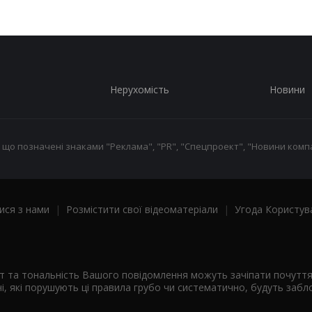
Нерухомість
Новини
 що позначені знаками "Реклама", "PR", "Спецпроект", "Новини компа
ися з нами
|
Розмістити свої відеоматеріали
|
Угода Користув
ст та тональність Вашого повідомлення можуть зачіпати почутт
і, які порушують ці правила грубо чи систематично, будуть забло