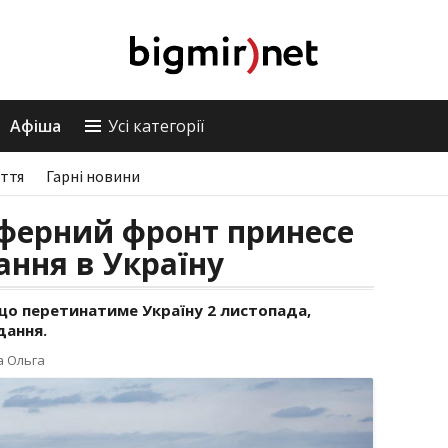
Афіша
Усі категорії
ття
Гарні новини
ферний фронт принесе
ання в Україну
о перетинатиме Україну 2 листопада,
дання.
а Ольга