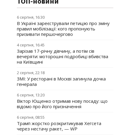
ТОП-новини
6 серпня, 16:30
В Україні зареєстрували петицію про зміну
правил мобілізації: кого пропонують
призивати першочергово
4 серпня, 16:45
Зарізав 17-річну дівчину, а потім сів
вечеряти: моторошні подробиці вбивства
на Київщині
2 серпня, 22:18
ЗМІ: У ресторані в Москві загинула дочка
генерала
6 серпня, 13:20
Віктор Ющенко отримав нову посаду: що
відомо про його призначення
6 серпня, 08:55
Трамп жорстко розкритикував Хегсета
через нестачу ракет, — WP