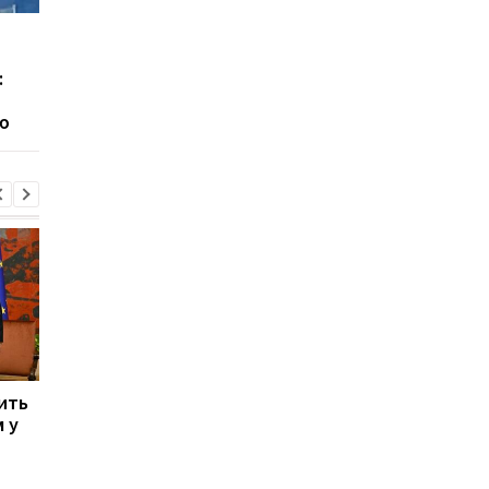
У Києві зросла кількість
У ТЦК на Житомирщи
загиблих внаслідок
помер 46-річний
:
обстрілу 5 серпня
військовозобов’язан
розпочато
ю
розслідування
ить
Енергосистема пройшла
Балістичний терор:
 у
рекордну серпневу
Зеленський зробив
спеку - Шмигаль
заяву