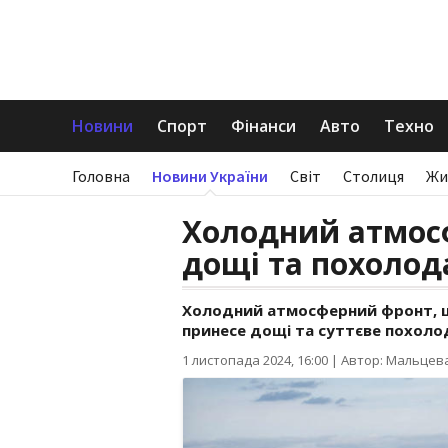
Новини
Спорт
Фінанси
Авто
Техно
Головна
Новини України
Світ
Столиця
Жи
Холодний атмос
дощі та похолод
Холодний атмосферний фронт, щ
принесе дощі та суттєве похоло
1 листопада 2024, 16:00
|
Автор: Мальцев