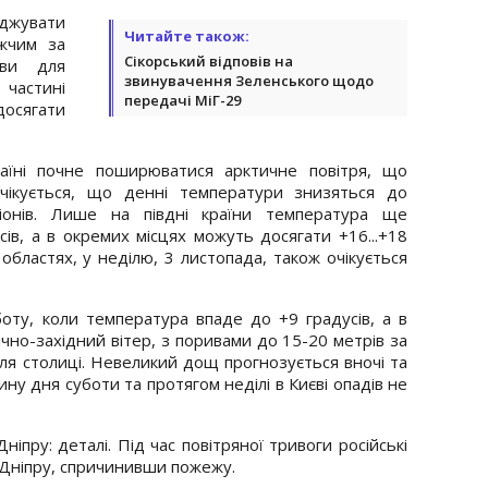
оджувати
Читайте також:
жчим за
Сікорський відповів на
ови для
звинувачення Зеленського щодо
 частині
передачі МіГ-29
осягати
аїні почне поширюватися арктичне повітря, що
чікується, що денні температури знизяться до
егіонів. Лише на півдні країни температура ще
усів, а в окремих місцях можуть досягати +16...+18
 областях, у неділю, 3 листопада, також очікується
боту, коли температура впаде до +9 градусів, а в
ічно-західний вітер, з поривами до 15-20 метрів за
ля столиці. Невеликий дощ прогнозується вночі та
ину дня суботи та протягом неділі в Києві опадів не
ніпру: деталі. Під час повітряної тривоги російські
 Дніпру, спричинивши пожежу.