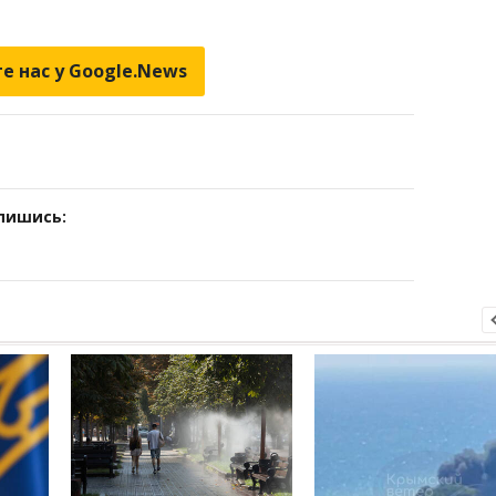
е нас у Google.News
дпишись: