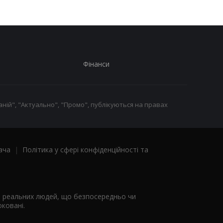
Фінанси
ній", "Актуально", "Промо", публікуються на правах
ача
|
Політика у сфері конфіденційності та
я реальних людей, що безпосередньо чи
ковані.