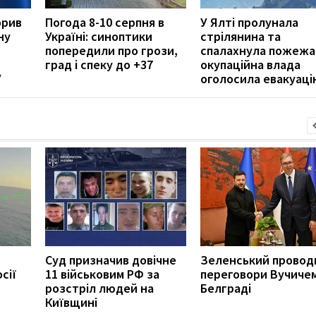
орив
Погода 8-10 серпня в
У Ялті пролунала
ну
Україні: синоптики
стрілянина та
попередили про грози,
спалахнула пожежа
град і спеку до +37
окупаційна влада
У
оголосила евакуаці
Суд призначив довічне
Зеленський провод
сії
11 військовим РФ за
переговори Вучичем
розстріл людей на
Белграді
Київщині