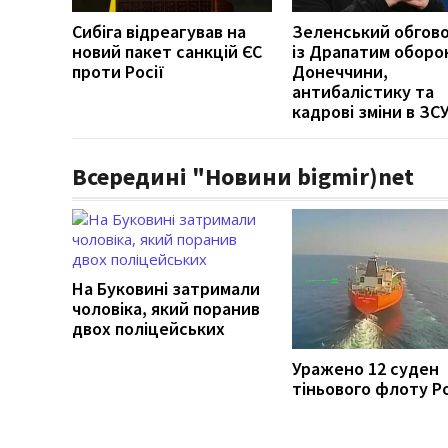
Сибіга відреагував на
Зеленський обгов
новий пакет санкцій ЄС
із Драпатим оборо
проти Росії
Донеччини,
антибалістику та
кадрові зміни в ЗС
Всередині "Новини bigmir)net
На Буковині затримали
чоловіка, який поранив
двох поліцейських
Уражено 12 суден
тіньового флоту Ро