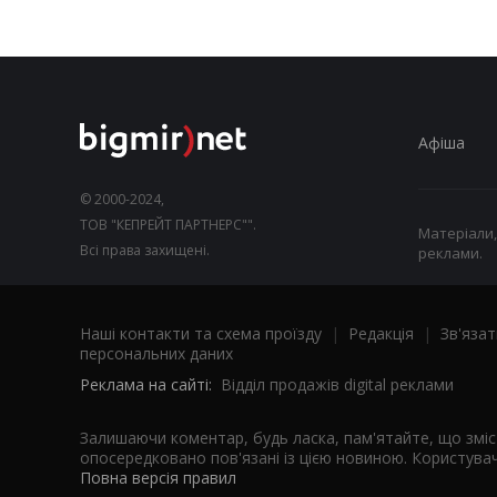
Афіша
© 2000-2024,
ТОВ "КЕПРЕЙТ ПАРТНЕРС"".
Матеріали,
Всі права захищені.
реклами.
Наші контакти та схема проїзду
|
Редакція
|
Зв'язат
персональних даних
Реклама на сайті:
Відділ продажів digital реклами
Залишаючи коментар, будь ласка, пам'ятайте, що змі
опосередковано пов'язані із цією новиною. Користувач
Повна версія правил