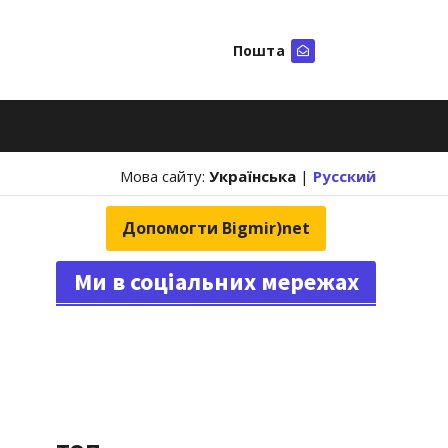
Пошта
Шукати
Мова сайту:
Українська
|
Русский
Допомогти Bigmir)net
Ми в соціальних мережах