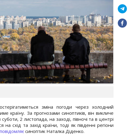
остерігатиметься зміна погоди через холодний
е країну. За прогнозами синоптиків, він викличе
суботи, 2 листопада, на заході, півночі та в центрі
я на схід та захід країни, тоді як південні регіони
повідомляє
синоптик Наталка Діденко.