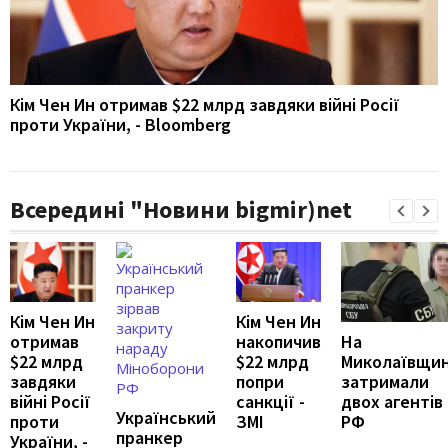
Кім Чен Ин отримав $22 млрд завдяки війні Росії
проти України, - Bloomberg
Всередині "Новини bigmir)net
Кім Чен Ин
Кім Чен Ин
накопичив
На
отримав
$22 млрд
Миколаївщин
$22 млрд
попри
затримали
завдяки
санкції -
двох агентів
війні Росії
Український
ЗМІ
РФ
проти
пранкер
України, -