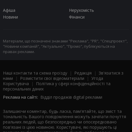
Афіша
Нерухомість
Новини
Фінанси
Матеріали, що позначені знаками "Реклама", "PR", "Спецпроект",
"Новини компаній", "Актуально", "Промо", публікуються на
правах реклами.
Наші контакти та схема проїзду
|
Редакція
|
Зв'язатися з
нами
|
Розмістити свої відеоматеріали
|
Угода
Користувача
|
Політика у сфері конфіденційності та
персональних даних
Реклама на сайті:
Відділ продажів digital реклами
Залишаючи коментар, будь ласка, пам'ятайте, що зміст та
тональність Вашого повідомлення можуть зачіпати почуття
реальних людей, що безпосередньо чи опосередковано
пов'язані із цією новиною. Користувачі, які порушують ці