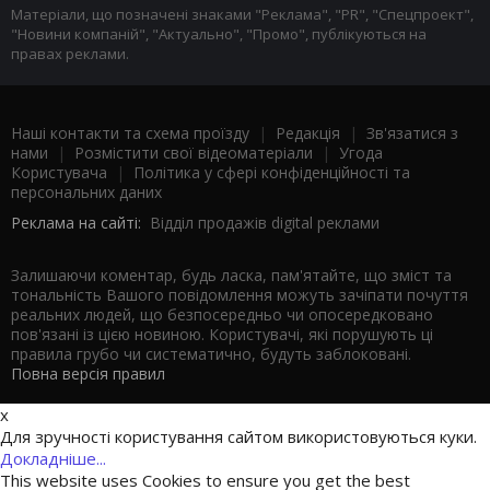
Матеріали, що позначені знаками "Реклама", "PR", "Спецпроект",
"Новини компаній", "Актуально", "Промо", публікуються на
правах реклами.
Наші контакти та схема проїзду
|
Редакція
|
Зв'язатися з
нами
|
Розмістити свої відеоматеріали
|
Угода
Користувача
|
Політика у сфері конфіденційності та
персональних даних
Реклама на сайті:
Відділ продажів digital реклами
Залишаючи коментар, будь ласка, пам'ятайте, що зміст та
тональність Вашого повідомлення можуть зачіпати почуття
реальних людей, що безпосередньо чи опосередковано
пов'язані із цією новиною. Користувачі, які порушують ці
правила грубо чи систематично, будуть заблоковані.
Повна версія правил
x
Для зручності користування сайтом використовуються куки.
Докладніше...
This website uses Cookies to ensure you get the best