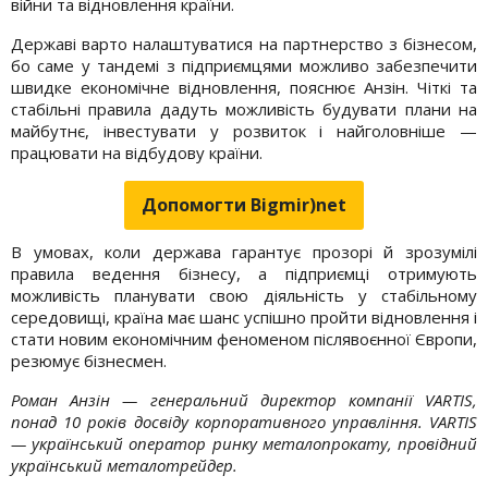
війни та відновлення країни.
Державі варто налаштуватися на партнерство з бізнесом,
бо саме у тандемі з підприємцями можливо забезпечити
швидке економічне відновлення, пояснює Анзін. Чіткі та
стабільні правила дадуть можливість будувати плани на
майбутнє, інвестувати у розвиток і найголовніше —
працювати на відбудову країни.
Допомогти Bigmir)net
В умовах, коли держава гарантує прозорі й зрозумілі
правила ведення бізнесу, а підприємці отримують
можливість планувати свою діяльність у стабільному
середовищі, країна має шанс успішно пройти відновлення і
стати новим економічним феноменом післявоєнної Європи,
резюмує бізнесмен.
Роман Анзін — генеральний директор компанії VARTIS,
понад 10 років досвіду корпоративного управління. VARTIS
— український оператор ринку металопрокату, провідний
український металотрейдер.