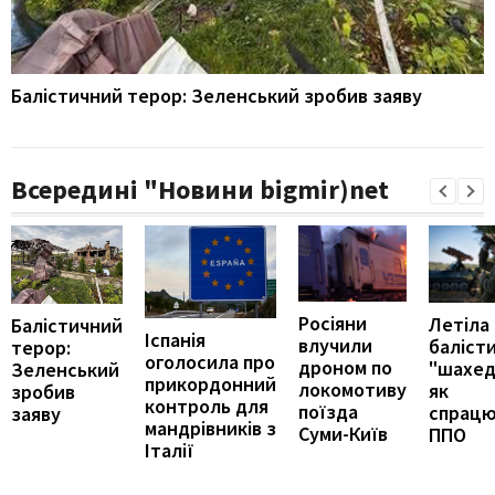
Балістичний терор: Зеленський зробив заяву
Всередині "Новини bigmir)net
Росіяни
Летіла
Балістичний
Іспанія
влучили
балісти
терор:
оголосила про
дроном по
"шахед
Зеленський
прикордонний
локомотиву
як
зробив
контроль для
поїзда
спрацю
заяву
мандрівників з
Суми-Київ
ППО
Італії