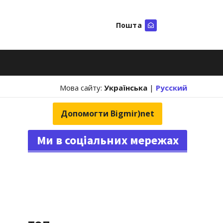
Пошта
Шукати
Мова сайту:
Українська
|
Русский
Допомогти Bigmir)net
Ми в соціальних мережах