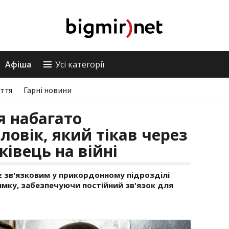
Афіша
Усі категорії
ття
Гарні новини
я набагато
ловік, який тікав через
ківець на війні
є зв'язковим у прикордонному підрозділі
ямку, забезпечуючи постійний зв'язок для