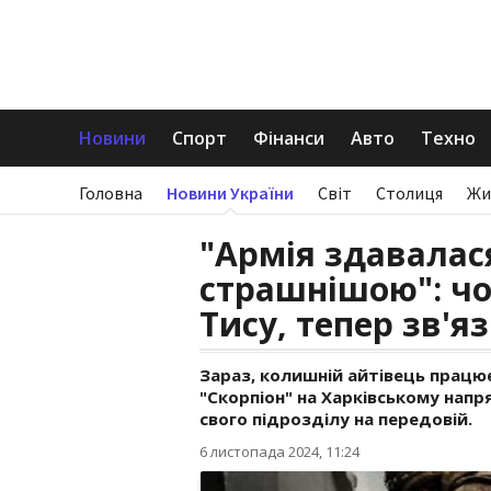
Новини
Спорт
Фінанси
Авто
Техно
Головна
Новини України
Світ
Столиця
Жи
"Армія здавалас
страшнішою": чо
Тису, тепер зв'яз
Зараз, колишній айтівець працю
"Скорпіон" на Харківському напр
свого підрозділу на передовій.
6 листопада 2024, 11:24