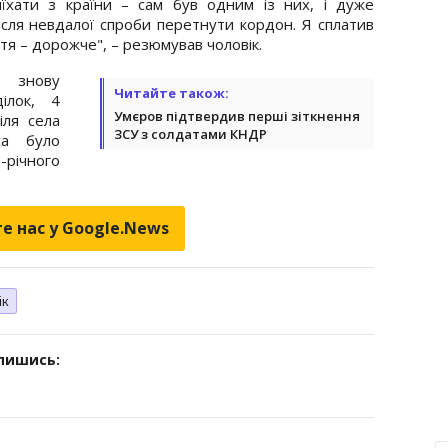
їхати з країни – сам був одним із них, і дуже
сля невдалої спроби перетнути кордон. Я сплатив
тя – дорожче", – резюмував чоловік.
 знову
Читайте також:
ілок, 4
Умєров підтвердив перші зіткнення
іля села
ЗСУ з солдатами КНДР
са було
річного
е нас у Google.News
ік
дпишись: