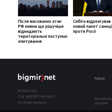
Після масованих атак
Сибіга відреагував
РФ кияни ще рішучіше
новий пакет санкці
відкидають
проти Росії
територіальні поступки:
опитування
Афіша
© 2000-2024,
ТОВ "КЕПРЕЙТ ПАРТНЕРС"".
Матеріали,
Всі права захищені.
реклами.