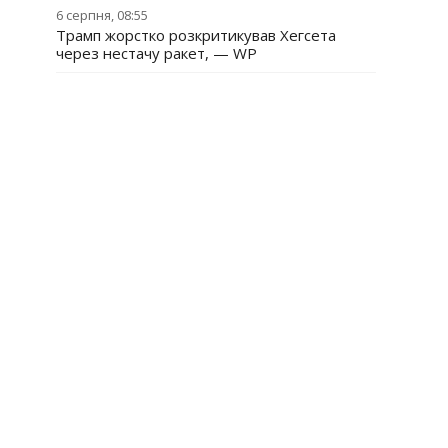
6 серпня, 08:55
Трамп жорстко розкритикував Хегсета
через нестачу ракет, — WP