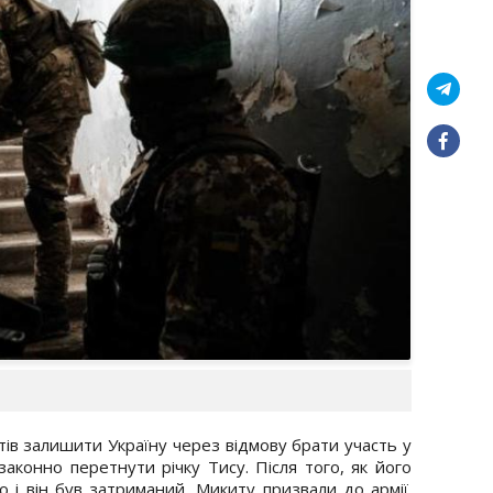
отів залишити Україну через відмову брати участь у
езаконно перетнути річку Тису. Після того, як його
 і він був затриманий, Микиту призвали до армії.