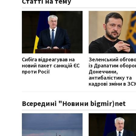
Статті на тему
Сибіга відреагував на
Зеленський обгов
новий пакет санкцій ЄС
із Драпатим оборо
проти Росії
Донеччини,
антибалістику та
кадрові зміни в ЗС
Всередині "Новини bigmir)net