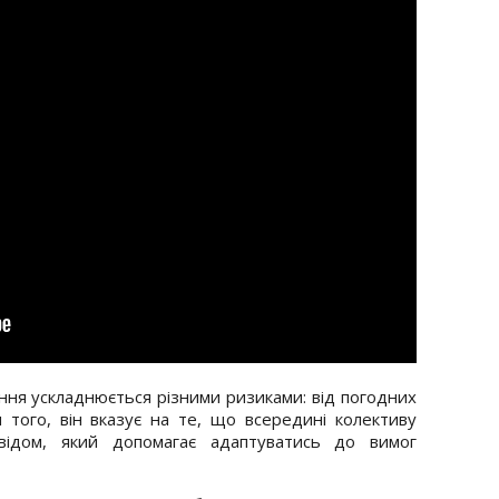
ння ускладнюється різними ризиками: від погодних
 того, він вказує на те, що всередині колективу
свідом, який допомагає адаптуватись до вимог