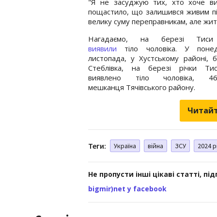
"Я не засуджую тих, хто хоче ви
пощастило, що залишився живим пі
велику суму переправникам, але жит
Нагадаємо, на березі Тиси
виявили
тіло чоловіка. У понед
листопада, у Хустському районі, б
Стеблівка, на березі річки Ти
виявлено тіло чоловіка, 46-
мешканця Тячівського району.
Читайт
Теги:
Україна
війна
ЗСУ
2024 р
Не пропусти інші цікаві статті, пі
bigmir)net у facebook