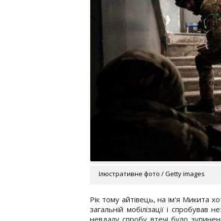
Ілюстративне фото / Getty images
Рік тому айтівець, на ім'я Микита х
загальній мобілізації і спробував н
невдалу спробу втечі було зупинено