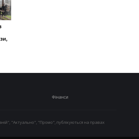
в
У Ялті пролунала
Українці висловилис
стрілянина та
щодо тривалості вій
зи,
спалахнула пожежа:
опитування
окупаційна влада
оголосила евакуацію
Фінанси
ній", "Актуально", "Промо", публікуються на правах