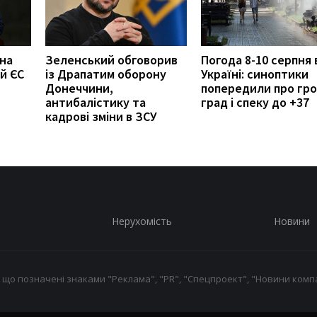
 на
Зеленський обговорив
Погода 8-10 серпня 
й ЄС
із Драпатим оборону
Україні: синоптики
Донеччини,
попередили про гро
антибалістику та
град і спеку до +37
кадрові зміни в ЗСУ
Нерухомість
Новини
 що позначені знаками "Реклама", "PR", "Спецпроект", "Новини компа