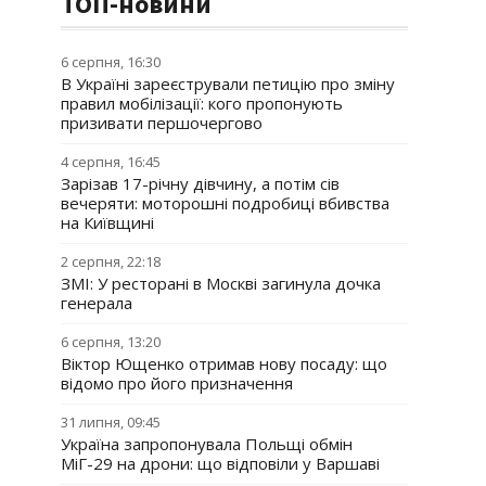
ТОП-новини
6 серпня, 16:30
В Україні зареєстрували петицію про зміну
правил мобілізації: кого пропонують
призивати першочергово
4 серпня, 16:45
Зарізав 17-річну дівчину, а потім сів
вечеряти: моторошні подробиці вбивства
на Київщині
2 серпня, 22:18
ЗМІ: У ресторані в Москві загинула дочка
генерала
6 серпня, 13:20
Віктор Ющенко отримав нову посаду: що
відомо про його призначення
31 липня, 09:45
Україна запропонувала Польщі обмін
МіГ-29 на дрони: що відповіли у Варшаві