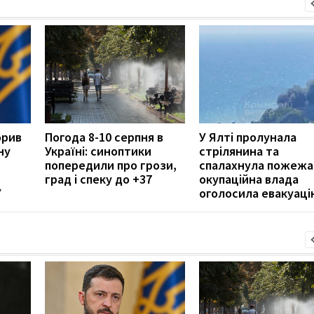
орив
Погода 8-10 серпня в
У Ялті пролунала
ну
Україні: синоптики
стрілянина та
попередили про грози,
спалахнула пожежа
град і спеку до +37
окупаційна влада
У
оголосила евакуаці