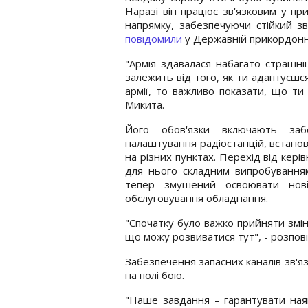
Наразі він працює зв'язковим у при
напрямку, забезпечуючи стійкий зв
повідомили
у Державній прикордонні
"Армія здавалася набагато страшні
залежить від того, як ти адаптуєшс
армії, то важливо показати, що ти
Микита.
Його обов'язки включають забе
налаштування радіостанцій, встанов
на різних пунктах. Перехід від керів
для нього складним випробуванням
тепер змушений освоювати нові 
обслуговування обладнання.
"Спочатку було важко прийняти змін
що можу розвиватися тут", - розповів
Забезпечення запасних каналів зв'я
на полі бою.
"Наше завдання – гарантувати наявн