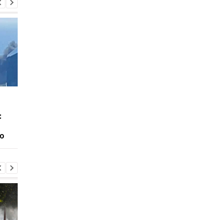
У Києві зросла кількість
Після масованих ата
загиблих внаслідок
РФ кияни ще рішучі
:
обстрілу 5 серпня
відкидають
територіальні посту
ю
опитування