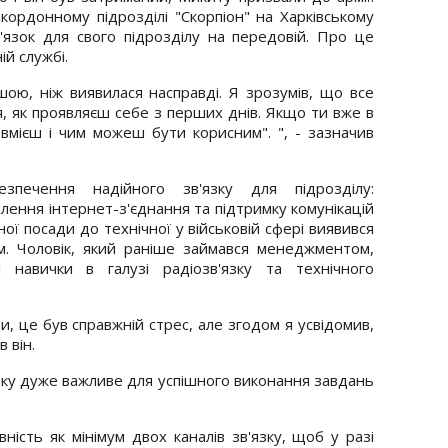
кордонному підрозділі "Скорпіон" на Харківському
'язок для свого підрозділу на передовій. Про це
й службі.
шою, ніж виявилася насправді. Я зрозумів, що все
я, як проявляєш себе з перших днів. Якщо ти вже в
 вмієш і чим можеш бути корисним". ", - зазначив
зпечення надійного зв'язку для підрозділу:
лення інтернет-з'єднання та підтримку комунікацій
ної посади до технічної у військовій сфері виявився
. Чоловік, який раніше займався менеджментом,
навички в галузі радіозв'язку та технічного
и, це був справжній стрес, але згодом я усвідомив,
 він.
зку дуже важливе для успішного виконання завдань
ість як мінімум двох каналів зв'язку, щоб у разі