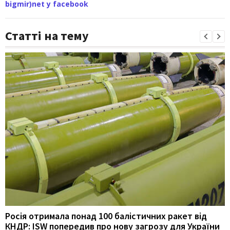
bigmir)net у facebook
Статті на тему
Росія отримала понад 100 балістичних ракет від
КНДР: ISW попередив про нову загрозу для України