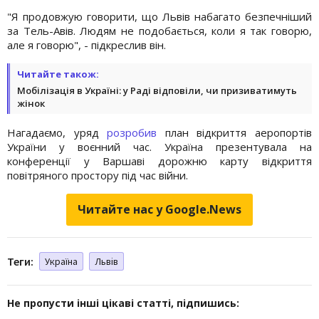
"Я продовжую говорити, що Львів набагато безпечніший
за Тель-Авів. Людям не подобається, коли я так говорю,
але я говорю", - підкреслив він.
Читайте також:
Мобілізація в Україні: у Раді відповіли, чи призиватимуть
жінок
Нагадаємо, уряд
розробив
план відкриття аеропортів
України у воєнний час. Україна презентувала на
конференції у Варшаві дорожню карту відкриття
повітряного простору під час війни.
Читайте нас у Google.News
Теги:
Україна
Львів
Не пропусти інші цікаві статті, підпишись: