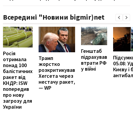
Всередині "Новини bigmir)net
Генштаб
Росія
підрахував
Підсумк
Трамп
отримала
втрати РФ
05.08: У
жорстко
понад 100
у війні
Києву і 
розкритикував
балістичних
антибал
Хегсета через
ракет від
нестачу ракет,
КНДР: ISW
— WP
попередив
про нову
загрозу для
України