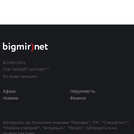
© 2000-2024,
ТОВ "КЕПРЕЙТ ПАРТНЕРС"".
Всі права захищені.
Афіша
Нерухомість
Новини
Фінанси
Матеріали, що позначені знаками "Реклама", "PR", "Спецпроект",
"Новини компаній", "Актуально", "Промо", публікуються на
правах реклами.