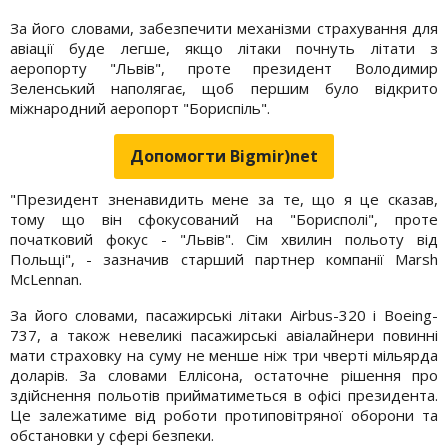
За його словами, забезпечити механізми страхування для
авіації буде легше, якщо літаки почнуть літати з
аеропорту "Львів", проте президент Володимир
Зеленський наполягає, щоб першим було відкрито
міжнародний аеропорт "Бориспіль".
Допомогти Bigmir)net
"Президент зненавидить мене за те, що я це сказав,
тому що він сфокусований на "Борисполі", проте
початковий фокус - "Львів". Сім хвилин польоту від
Польщі", - зазначив старший партнер компанії Marsh
McLennan.
За його словами, пасажирські літаки Airbus-320 і Boeing-
737, а також невеликі пасажирські авіалайнери повинні
мати страховку на суму не менше ніж три чверті мільярда
доларів. За словами Еллісона, остаточне рішення про
здійснення польотів прийматиметься в офісі президента.
Це залежатиме від роботи протиповітряної оборони та
обстановки у сфері безпеки.