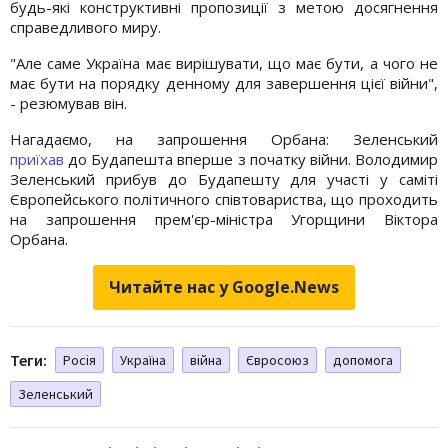
будь-які конструктивні пропозиції з метою досягнення
справедливого миру.
"Але саме Україна має вирішувати, що має бути, а чого не
має бути на порядку денному для завершення цієї війни",
- резюмував він.
Нагадаємо, на запрошення Орбана: Зеленський
приїхав
до Будапешта вперше з початку війни. Володимир
Зеленський прибув до Будапешту для участі у саміті
Європейського політичного співтовариства, що проходить
на запрошення прем'єр-міністра Угорщини Віктора
Орбана.
Читайте нас у Google.News
Теги:
Росія
Україна
війна
Євросоюз
допомога
Зеленський