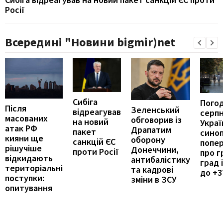
Росії
Всередині "Новини bigmir)net
Сибіга
Погод
Після
Зеленський
відреагував
серпн
масованих
обговорив із
на новий
Україн
атак РФ
Драпатим
пакет
сино
кияни ще
оборону
санкцій ЄС
попе
рішучіше
Донеччини,
проти Росії
про г
відкидають
антибалістику
град 
територіальні
та кадрові
до +3
поступки:
зміни в ЗСУ
опитування