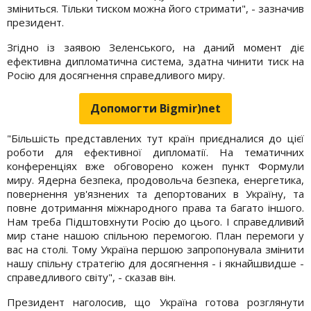
зміниться. Тільки тиском можна його стримати", - зазначив
президент.
Згідно із заявою Зеленського, на даний момент діє
ефективна дипломатична система, здатна чинити тиск на
Росію для досягнення справедливого миру.
Допомогти Bigmir)net
"Більшість представлених тут країн приєдналися до цієї
роботи для ефективної дипломатії. На тематичних
конференціях вже обговорено кожен пункт Формули
миру. Ядерна безпека, продовольча безпека, енергетика,
повернення ув'язнених та депортованих в Україну, та
повне дотримання міжнародного права та багато іншого.
Нам треба Підштовхнути Росію до цього. І справедливий
мир стане нашою спільною перемогою. План перемоги у
вас на столі. Тому Україна першою запропонувала змінити
нашу спільну стратегію для досягнення - і якнайшвидше -
справедливого світу", - сказав він.
Президент наголосив, що Україна готова розглянути