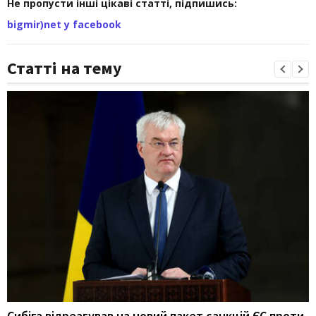
Не пропусти інші цікаві статті, підпишись:
bigmir)net у facebook
Статті на тему
Сибіга відреагував на новий пакет санкцій ЄС проти