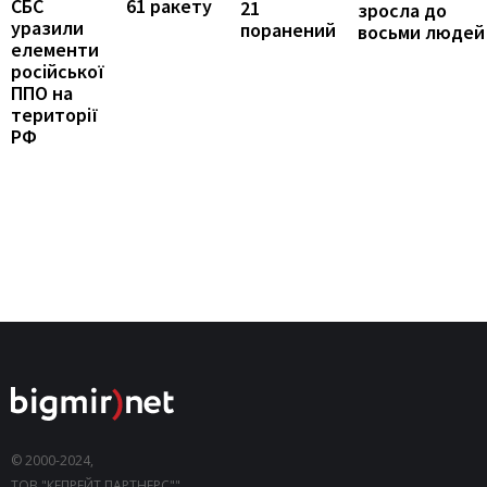
61 ракету
СБС
21
зросла до
уразили
поранений
восьми людей
елементи
російської
ППО на
території
РФ
© 2000-2024,
ТОВ "КЕПРЕЙТ ПАРТНЕРС"".