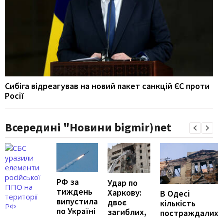
Сибіга відреагував на новий пакет санкцій ЄС проти
Росії
Всередині "Новини bigmir)net
РФ за
Удар по
тиждень
Харкову:
В Одесі
випустила
двоє
кількість
по Україні
загиблих,
постраждали