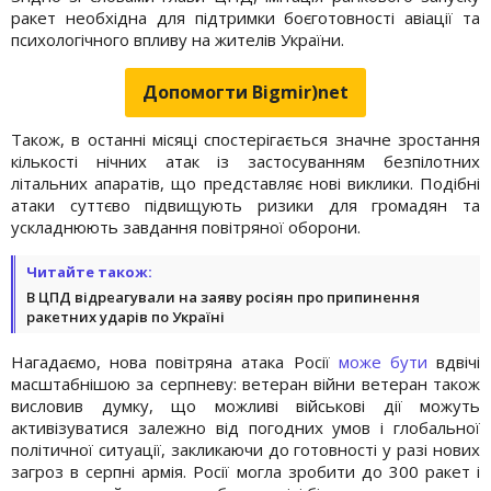
ракет необхідна для підтримки боєготовності авіації та
психологічного впливу на жителів України.
Допомогти Bigmir)net
Також, в останні місяці спостерігається значне зростання
кількості нічних атак із застосуванням безпілотних
літальних апаратів, що представляє нові виклики. Подібні
атаки суттєво підвищують ризики для громадян та
ускладнюють завдання повітряної оборони.
Читайте також:
В ЦПД відреагували на заяву росіян про припинення
ракетних ударів по Україні
Нагадаємо, нова повітряна атака Росії
може бути
вдвічі
масштабнішою за серпневу: ветеран війни ветеран також
висловив думку, що можливі військові дії можуть
активізуватися залежно від погодних умов і глобальної
політичної ситуації, закликаючи до готовності у разі нових
загроз в серпні армія. Росії могла зробити до 300 ракет і