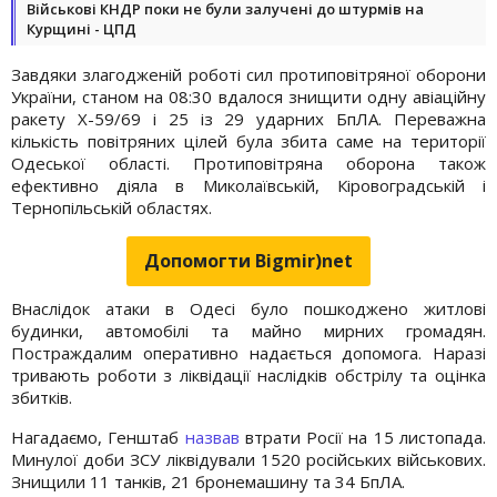
Військові КНДР поки не були залучені до штурмів на
Курщині - ЦПД
Завдяки злагодженій роботі сил протиповітряної оборони
України, станом на 08:30 вдалося знищити одну авіаційну
ракету Х-59/69 і 25 із 29 ударних БпЛА. Переважна
кількість повітряних цілей була збита саме на території
Одеської області. Протиповітряна оборона також
ефективно діяла в Миколаївській, Кіровоградській і
Тернопільській областях.
Допомогти Bigmir)net
Внаслідок атаки в Одесі було пошкоджено житлові
будинки, автомобілі та майно мирних громадян.
Постраждалим оперативно надається допомога. Наразі
тривають роботи з ліквідації наслідків обстрілу та оцінка
збитків.
Нагадаємо, Генштаб
назвав
втрати Росії на 15 листопада.
Минулої доби ЗСУ ліквідували 1520 російських військових.
Знищили 11 танків, 21 бронемашину та 34 БпЛА.