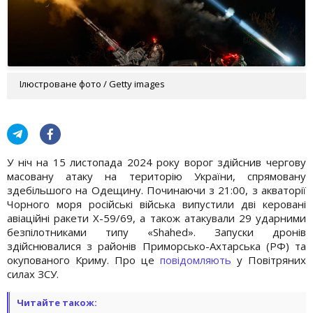
Ілюстроване фото / Getty images
У ніч на 15 листопада 2024 року ворог здійснив чергову
масовану атаку на територію України, спрямовану
здебільшого на Одещину. Починаючи з 21:00, з акваторії
Чорного моря російські війська випустили дві керовані
авіаційні ракети Х-59/69, а також атакували 29 ударними
безпілотниками типу «Shahed». Запуски дронів
здійснювалися з районів Приморсько-Ахтарська (РФ) та
окупованого Криму. Про це
повідомляють
у Повітряних
силах ЗСУ.
Читайте також: