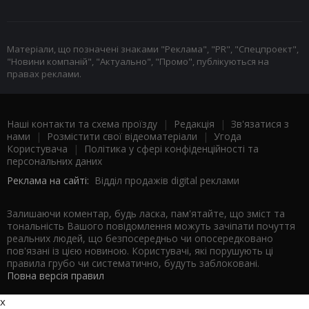
Матеріали, що позначені знаками "Реклама", "PR", "Спецпроект",
"Новини компаній", "Актуально", "Промо", публікуються на
правах реклами.
Наші контакти та схема проїзду
|
Редакція
|
Зв'язатися з
нами
|
Розмістити свої відеоматеріали
|
Угода
Користувача
|
Політика у сфері конфіденційності та
персональних даних
Реклама на сайті:
Відділ продажів digital реклами
Залишаючи коментар, будь ласка, пам'ятайте, що зміст та
тональність Вашого повідомлення можуть зачіпати почуття
реальних людей, що безпосередньо чи опосередковано
пов'язані із цією новиною. Користувачі, які порушують ці
правила грубо чи систематично, будуть заблоковані.
Повна версія правил
x