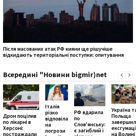
Після масованих атак РФ кияни ще рішучіше
відкидають територіальні поступки: опитування
Всередині "Новини bigmir)net
Італія
Україна т
РФ вдарила
різко
Дрон поцілив
Польща
по
відповіла
по лікарні в
завершил
Слов'янську:
на
Херсоні:
ексгумаці
є загиблий і
погрози
постраждали
на Волині