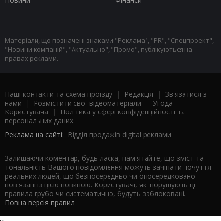
Новини
Фінанси
Матеріали, що позначені знаками "Реклама", "PR", "Спецпроект",
"Новини компаній", "Актуально", "Промо", публікуються на
правах реклами.
Наші контакти та схема проїзду
|
Редакція
|
Зв'язатися з
нами
|
Розмістити свої відеоматеріали
|
Угода
Користувача
|
Політика у сфері конфіденційності та
персональних даних
Реклама на сайті:
Відділ продажів digital реклами
Залишаючи коментар, будь ласка, пам'ятайте, що зміст та
тональність Вашого повідомлення можуть зачіпати почуття
реальних людей, що безпосередньо чи опосередковано
пов'язані із цією новиною. Користувачі, які порушують ці
правила грубо чи систематично, будуть заблоковані.
Повна версія правил