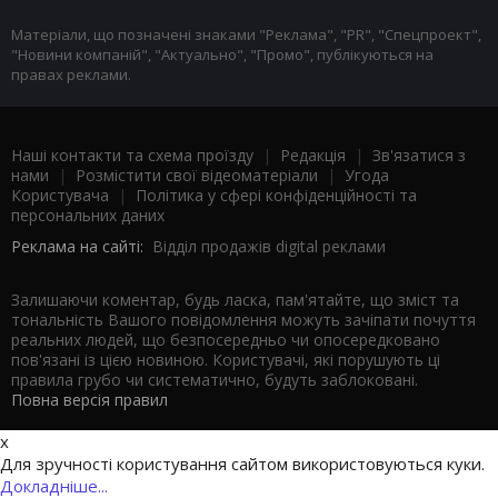
Матеріали, що позначені знаками "Реклама", "PR", "Спецпроект",
"Новини компаній", "Актуально", "Промо", публікуються на
правах реклами.
Наші контакти та схема проїзду
|
Редакція
|
Зв'язатися з
нами
|
Розмістити свої відеоматеріали
|
Угода
Користувача
|
Політика у сфері конфіденційності та
персональних даних
Реклама на сайті:
Відділ продажів digital реклами
Залишаючи коментар, будь ласка, пам'ятайте, що зміст та
тональність Вашого повідомлення можуть зачіпати почуття
реальних людей, що безпосередньо чи опосередковано
пов'язані із цією новиною. Користувачі, які порушують ці
правила грубо чи систематично, будуть заблоковані.
Повна версія правил
x
Для зручності користування сайтом використовуються куки.
Докладніше...