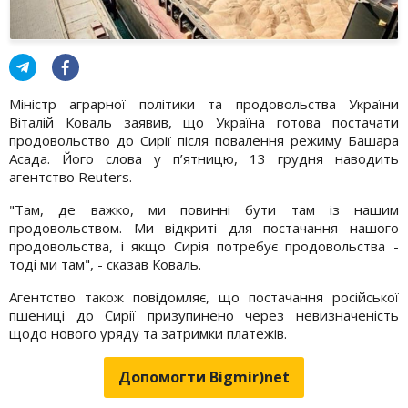
Міністр аграрної політики та продовольства України
Віталій Коваль заявив, що Україна готова постачати
продовольство до Сирії після повалення режиму Башара
Асада. Його слова у п’ятницю, 13 грудня наводить
агентство Reuters.
"Там, де важко, ми повинні бути там із нашим
продовольством. Ми відкриті для постачання нашого
продовольства, і якщо Сирія потребує продовольства -
тоді ми там", - сказав Коваль.
Агентство також повідомляє, що постачання російської
пшениці до Сирії призупинено через невизначеність
щодо нового уряду та затримки платежів.
Допомогти Bigmir)net