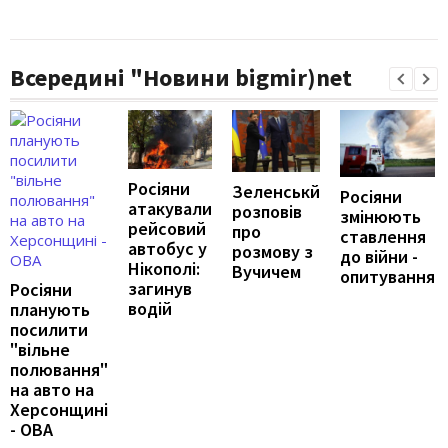
Всередині "Новини bigmir)net
Росіяни
Зеленськй
Росіяни
атакували
розповів
змінюють
рейсовий
про
ставлення
автобус у
розмову з
до війни -
Нікополі:
Вучичем
опитування
загинув
Росіяни
водій
планують
посилити
"вільне
полювання"
на авто на
Херсонщині
- ОВА