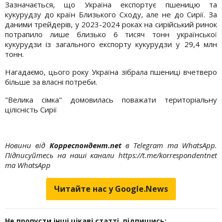
Зазначається, що Україна експортує пшеницю та
кукурудзу до країн Близького Сходу, але не до Сирії. За
даними трейдерів, у 2023-2024 роках на сирійський ринок
потрапило лише близько 6 тисяч тонн української
кукурудзи із загального експорту кукурудзи у 29,4 млн
тонн.
Нагадаємо, цього року Україна зібрала пшениці вчетверо
більше за власні потреби.
"Велика сімка" домовилась поважати територіальну
цілісність Сирії
Новини від
Корреспондент.net
в Telegram та WhatsApp.
Підписуйтесь на наші канали https://t.me/korrespondentnet
та WhatsApp
Читайте нас у Google.News
Не пропусти інші цікаві статті, підпишись: