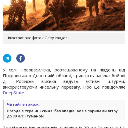
Ілюстроване фото / Getty images
У селі Нововасилівка, розташованому на південь від
Покровська в Донецькій області, тривають запеклі бойові
дії. Російські війська ведуть активні штурми,
використовуючи чисельну перевагу. Про це повідомляє
DeepState
.
Читайте також:
Погода в Україні 2 січня: без опадів, але з поривами вітру
до 30 м/с і туманом
За інформацією аналітиків, у період із 30 до 31 грудня і 1