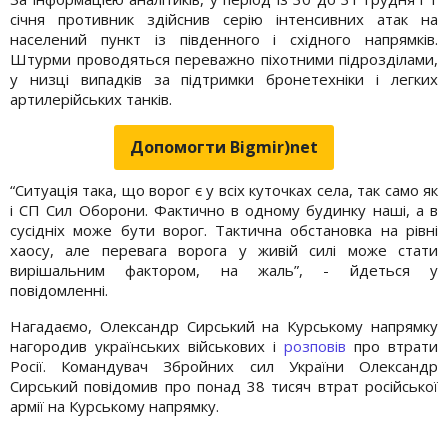
січня противник здійснив серію інтенсивних атак на
населений пункт із південного і східного напрямків.
Штурми проводяться переважно піхотними підрозділами,
у низці випадків за підтримки бронетехніки і легких
артилерійських танків.
Допомогти Bigmir)net
“Ситуація така, що ворог є у всіх куточках села, так само як
і СП Сил Оборони. Фактично в одному будинку наші, а в
сусідніх може бути ворог. Тактична обстановка на рівні
хаосу, але перевага ворога у живій силі може стати
вирішальним фактором, на жаль”, - йдеться у
повідомленні.
Нагадаємо, Олександр Сирський на Курському напрямку
нагородив українських військових і
розповів
про втрати
Росії. Командувач Збройних сил України Олександр
Сирський повідомив про понад 38 тисяч втрат російської
армії на Курському напрямку.