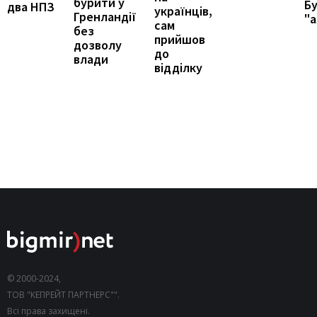
бурити у
Бу
два НПЗ
українців,
Гренландії
"а
сам
без
прийшов
дозволу
до
влади
відділку
© 2000-2024,
ТОВ "КЕПРЕЙТ ПАРТНЕРС"".
Всі права захищені.