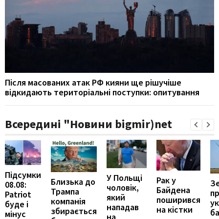
Після масованих атак РФ кияни ще рішучіше
відкидають територіальні поступки: опитування
Всередині "Новини bigmir)net
Підсумки
У Польщі
Рак у
Близька до
З
08.08:
чоловік,
Байдена
Трампа
п
Patriot
який
поширився
компанія
ук
буде і
нападав
на кістки
збирається
ба
мінус
на