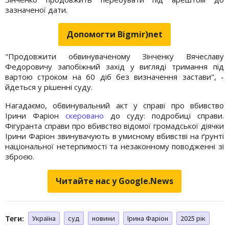
зазначеної дати.
Допомогти Bigmir)net
"Продовжити обвинуваченому Зінченку Вячеславу
Федоровичу запобіжний захід у вигляді тримання під
вартою строком на 60 діб без визначення застави", -
йдеться у рішенні суду.
Нагадаємо, обвинувальний акт у справі про вбивство
Ірини Фаріон
скеровано
до суду: подробиці справи.
Фігуранта справи про вбивство відомої громадської діячки
Ірини Фаріон звинувачують в умисному вбивстві на ґрунті
національної нетерпимості та незаконному поводженні зі
зброєю.
Читайте нас у Google.News
Теги:
Україна
суд
новини
Ірина Фаріон
2025 рік