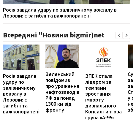
Росія завдала удару по залізничному вокзалу в
Лозовій: є загиблі та важкопоранені
Всередині "Новини bigmir)net
Зеленський
С
Росія завдала
ЗПЕК стала
повідомив
з
удару по
лідером за
про ураження
за
залізничному
темпами
нафтозаводів
С
вокзалу в
зростання
РФ за понад
у 
Лозовій: є
імпорту
1300 км від
н
загиблі та
дизпального -
фронту
з
важкопоранені
Консалтингова
група «А-95»