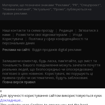
Матеріали, що позначені знаками "Реклама", "PR", "Спецпроект",
"Новини компаній", "Актуально", "Промо", публікуються на
правах реклами.
Наші контакти та схема проїзду
|
Редакція
|
Зв'язатися з
нами
|
Розмістити свої відеоматеріали
|
Угода
Користувача
|
Політика у сфері конфіденційності та
персональних даних
Реклама на сайті:
Відділ продажів digital реклами
Залишаючи коментар, будь ласка, пам'ятайте, що зміст та
тональність Вашого повідомлення можуть зачіпати почуття
реальних людей, що безпосередньо чи опосередковано
пов'язані із цією новиною. Користувачі, які порушують ці
правила грубо чи систематично, будуть заблоковані.
Повна версія правил
x
Для зручності користування сайтом використовуються куки.
Докладніше...
This website uses Cookies to ensure you get the best