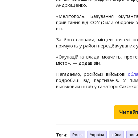
Андрющенко.
«Мелітополь. Базування окупант
привітання від СОУ (Сили оборони 
він.
За його словами, місцеві жителі п
прямують у район передбачуваних у
«Окупаційна влада мовчить, проте
місто», — додав він.
Нагадаємо, російські військові
обл
подробиці від партизанів. У ти
військовий штаб у санаторії Саксько
Читайт
Теги:
Росія
Україна
війна
нови