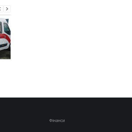
Стало відомо, як
Генштаб назвав втр
відпрацювала ППО
росіян за добу
Фінанси