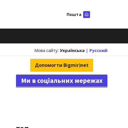
Пошта
Шукати
Мова сайту:
Українська
|
Русский
Допомогти Bigmir)net
Ми в соціальних мережах