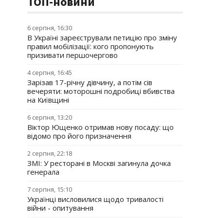
ТОП-новини
6 серпня, 16:30
В Україні зареєстрували петицію про зміну
правил мобілізації: кого пропонують
призивати першочергово
4 серпня, 16:45
Зарізав 17-річну дівчину, а потім сів
вечеряти: моторошні подробиці вбивства
на Київщині
6 серпня, 13:20
Віктор Ющенко отримав нову посаду: що
відомо про його призначення
2 серпня, 22:18
ЗМІ: У ресторані в Москві загинула дочка
генерала
7 серпня, 15:10
Українці висловилися щодо тривалості
війни - опитування