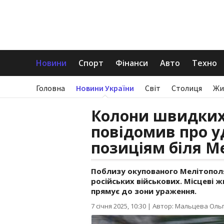
Новини
Спорт
Фінанси
Авто
Техно
Головна
Новини України
Світ
Столиця
Жи
Колони швидких
повідомив про у
позиціям біля М
Поблизу окупованого Мелітополя
російських військових. Місцеві
прямує до зони ураження.
7 січня 2025, 10:30
|
Автор: Мальцева Оль