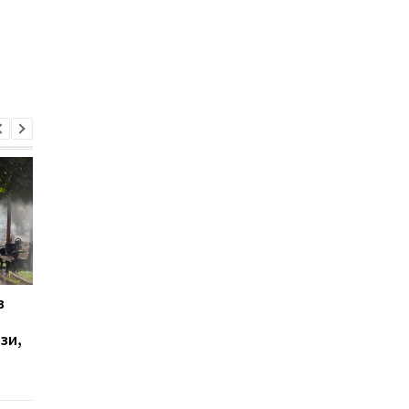
в
РФ за тиждень
Удар по Харкову: дво
випустила по Україні 61
загиблих, 21 поране
зи,
ракету