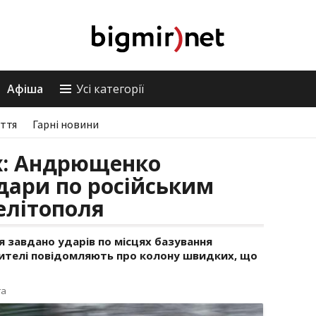
Афіша
Усі категорії
ття
Гарні новини
: Андрющенко
дари по російським
елітополя
 завдано ударів по місцях базування
 жителі повідомляють про колону швидких, що
га