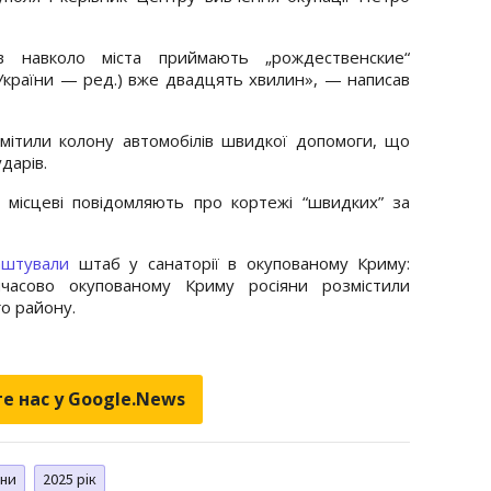
ів навколо міста приймають „рождественские“
України — ред.) вже двадцять хвилин», — написав
омітили колону автомобілів швидкої допомоги, що
дарів.
 місцеві повідомляють про кортежі “швидких” за
аштували
штаб у санаторії в окупованому Криму:
мчасово окупованому Криму росіяни розмістили
го району.
е нас у Google.News
ни
2025 рік