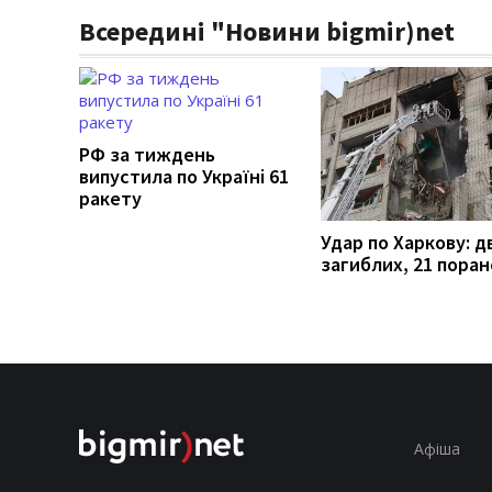
Всередині "Новини bigmir)net
РФ за тиждень
випустила по Україні 61
ракету
Удар по Харкову: д
загиблих, 21 пора
Афіша