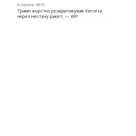
6 серпня, 08:55
Трамп жорстко розкритикував Хегсета
через нестачу ракет, — WP