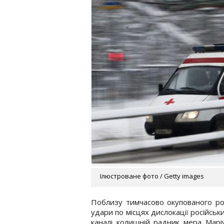
Ілюстроване фото / Getty images
Поблизу тимчасово окупованого рос
удари по місцях дислокації російськ
каналі колишній радник мера Марі