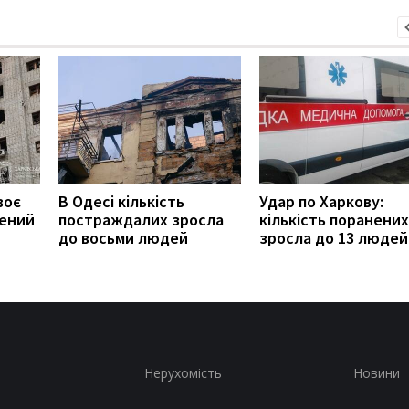
воє
В Одесі кількість
Удар по Харкову:
нений
постраждалих зросла
кількість поранених
до восьми людей
зросла до 13 людей
Нерухомість
Новини