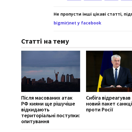
Не пропусти інші цікаві статті, пі
bigmir)net у facebook
Статті на тему
Після масованих атак
Сибіга відреагував
РФ кияни ще рішучіше
новий пакет санкці
відкидають
проти Росії
територіальні поступки:
опитування