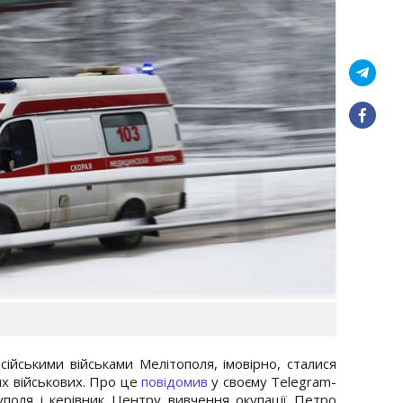
ійськими військами Мелітополя, імовірно, сталися
их військових. Про це
повідомив
у своєму Telegram-
уполя і керівник Центру вивчення окупації Петро