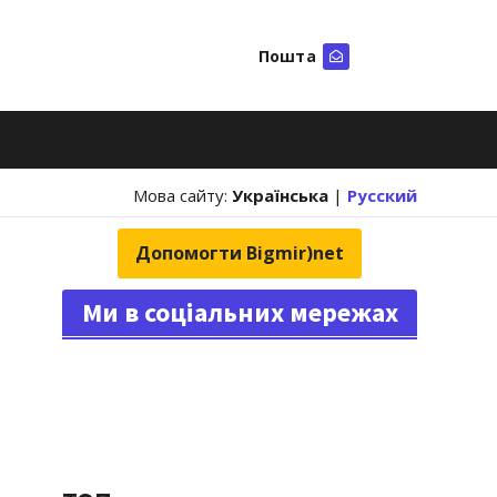
Пошта
Шукати
Мова сайту:
Українська
|
Русский
Допомогти Bigmir)net
Ми в соціальних мережах