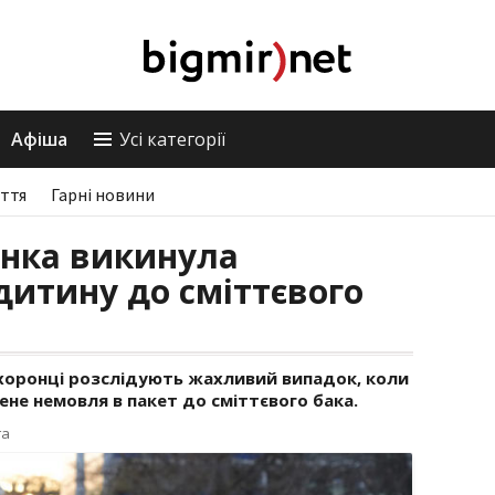
Афіша
Усі категорії
ття
Гарні новини
інка викинула
итину до сміттєвого
хоронці розслідують жахливий випадок, коли
не немовля в пакет до сміттєвого бака.
га