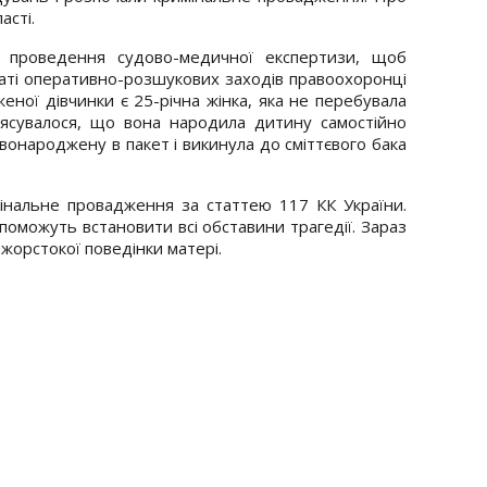
асті.
 проведення судово-медичної експертизи, щоб
таті оперативно-розшукових заходів правоохоронці
ної дівчинки є 25-річна жінка, яка не перебувала
 З’ясувалося, що вона народила дитину самостійно
новонароджену в пакет і викинула до сміттєвого бака
інальне провадження за статтею 117 КК України.
поможуть встановити всі обставини трагедії. Зараз
 жорстокої поведінки матері.