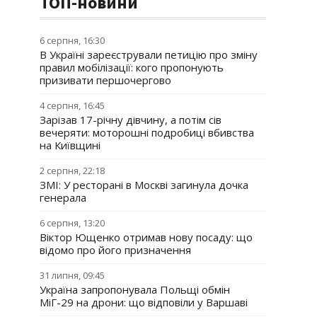
ТОП-новини
6 серпня, 16:30
В Україні зареєстрували петицію про зміну
правил мобілізації: кого пропонують
призивати першочергово
4 серпня, 16:45
Зарізав 17-річну дівчину, а потім сів
вечеряти: моторошні подробиці вбивства
на Київщині
2 серпня, 22:18
ЗМІ: У ресторані в Москві загинула дочка
генерала
6 серпня, 13:20
Віктор Ющенко отримав нову посаду: що
відомо про його призначення
31 липня, 09:45
Україна запропонувала Польщі обмін
МіГ-29 на дрони: що відповіли у Варшаві