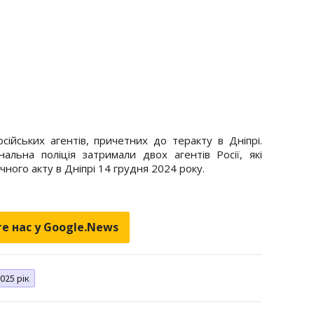
ійських агентів, причетних до теракту в Дніпрі.
альна поліція затримали двох агентів Росії, які
ного акту в Дніпрі 14 грудня 2024 року.
е нас у Google.News
025 рік