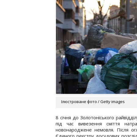
Ілюстроване фото / Getty images
8 січня до Золотоніського райвідділ
під час вивезення сміття натр
новонароджене немовля. Після огл
Єдиного реєстру досудових розслі