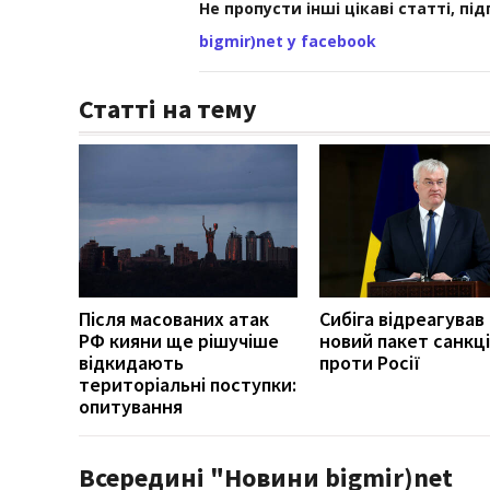
Не пропусти інші цікаві статті, пі
bigmir)net у facebook
Статті на тему
Після масованих атак
Сибіга відреагував
РФ кияни ще рішучіше
новий пакет санкці
відкидають
проти Росії
територіальні поступки:
опитування
Всередині "Новини bigmir)net