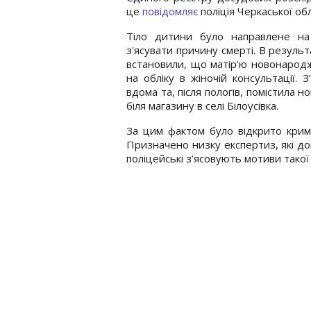
це
повідомляє
поліція Черкаської обл
Тіло дитини було направлене на
з'ясувати причину смерті. В резуль
встановили, що матір'ю новонародже
на обліку в жіночій консультації.
вдома та, після пологів, помістила 
біля магазину в селі Білоусівка.
За цим фактом було відкрито крим
Призначено низку експертиз, які до
поліцейські з’ясовують мотиви такої