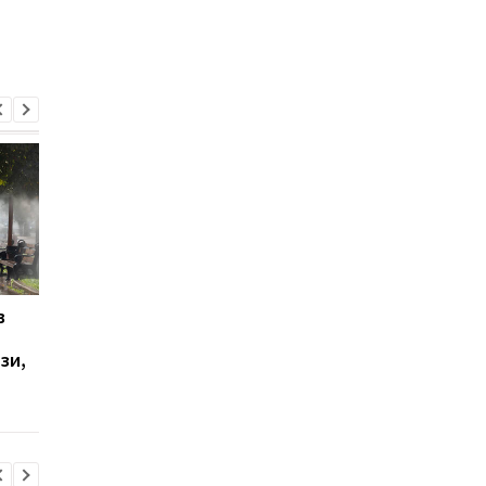
в
У Ялті пролунала
Українці висловилис
стрілянина та
щодо тривалості вій
зи,
спалахнула пожежа:
опитування
окупаційна влада
оголосила евакуацію