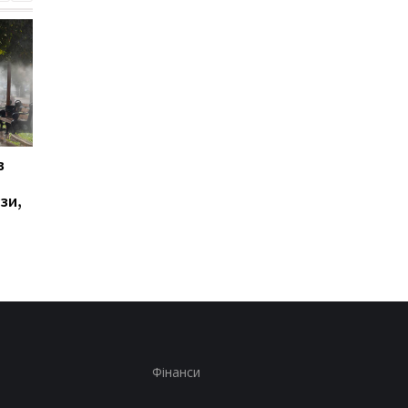
в
У Ялті пролунала
Українці висловилис
стрілянина та
щодо тривалості вій
зи,
спалахнула пожежа:
опитування
окупаційна влада
оголосила евакуацію
Фінанси