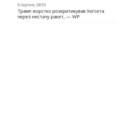
6 серпня, 08:55
Трамп жорстко розкритикував Хегсета
через нестачу ракет, — WP