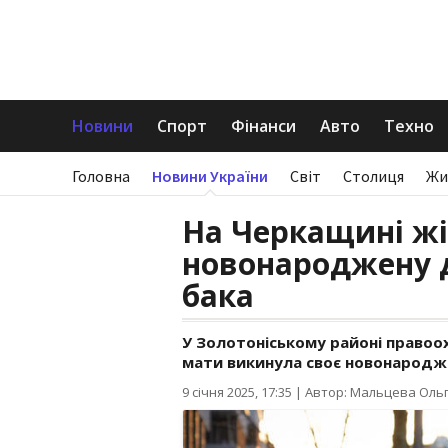
Новини
Спорт
Фінанси
Авто
Техно
Головна
Новини України
Світ
Столиця
Жи
На Черкащині ж
новонароджену д
бака
У Золотоніському районі правоо
мати викинула своє новонародже
9 січня 2025, 17:35
|
Автор: Мальцева Оль