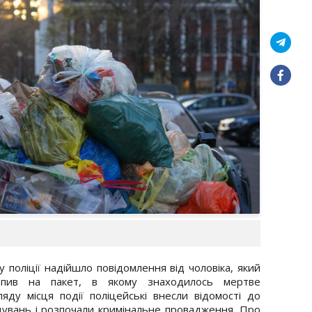
у поліції надійшло повідомлення від чоловіка, який
апив на пакет, в якому знаходилось мертве
яду місця події поліцейські внесли відомості до
дувань і розпочали кримінальне провадження. Про