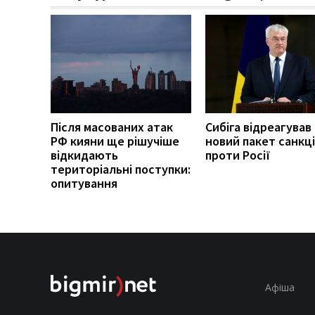
Після масованих атак
Сибіга відреагував
РФ кияни ще рішучіше
новий пакет санкці
відкидають
проти Росії
територіальні поступки:
опитування
Афіша