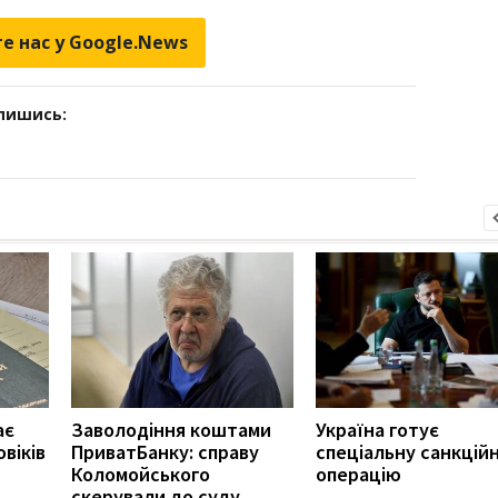
е нас у Google.News
дпишись:
ає
Заволодіння коштами
Україна готує
віків
ПриватБанку: справу
спеціальну санкцій
Коломойського
операцію
скерували до суду