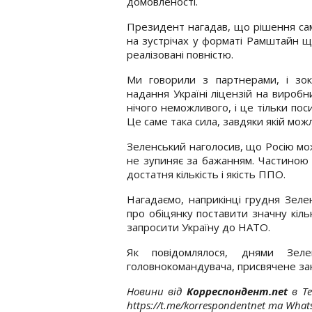
домовленості.
Президент нагадав, що рішення сам
на зустрічах у форматі Рамштайн щ
реалізовані повністю.
Ми говорили з партнерами, і зо
надання Україні ліцензій на вироб
нічого неможливого, і це тільки пос
Це саме така сила, завдяки якій мо
Зеленський наголосив, що Росію мо
не зупиняє за бажанням. Частиною 
достатня кількість і якість ППО.
Нагадаємо, наприкінці грудня Зел
про обіцянку поставити значну кіл
запросити Україну до НАТО.
Як повідомлялося, днями Зеле
головнокомандувача, присвячене зак
Новини від
Корреспондент.net
в T
https://t.me/korrespondentnet та Wha