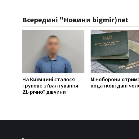
Всередині "Новини bigmir)net
На Київщині сталося
Міноборони отрим
групове зґвалтування
податкові дані чоло
21-річної дівчини