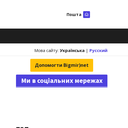
Пошта
Шукати
Мова сайту:
Українська
|
Русский
Допомогти Bigmir)net
Ми в соціальних мережах