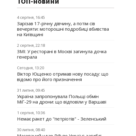
ТОП-новини
4 серпня, 16:45
Зарізав 17-річну дівчину, а потім сів
вечеряти: моторошні подробиці вбивства
на Київщині
2 серпня, 22:18
ЗМІ: У ресторані в Москві загинула дочка
генерала
Сегодня, 13:20
Віктор Ющенко отримав нову посаду: що
відомо про його призначення
31 липня, 09:45
Україна запропонувала Польщі обмін
МіГ-29 на дрони: що відповіли у Варшаві
1 серпня, 10:36
Немає ракет до "петріотів" - Зеленський
30 липня, 08:40
Масований удар РФ по Україні: загиблі,