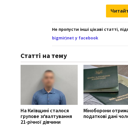
Читайт
Не пропусти інші цікаві статті, пі
bigmir)net у facebook
Статті на тему
На Київщині сталося
Міноборони отрим
групове зґвалтування
податкові дані чоло
21-річної дівчини