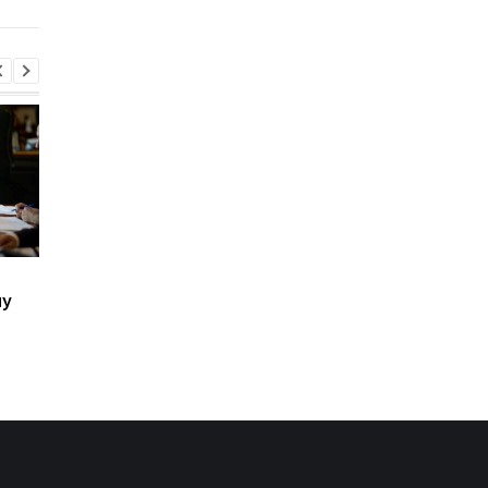
Дрони ЗСУ здорожчили
Трьох посадовців ТЦ
ну
перевезення вантажів
викрили на фіктивни
до портів РФ
мобілізаціях