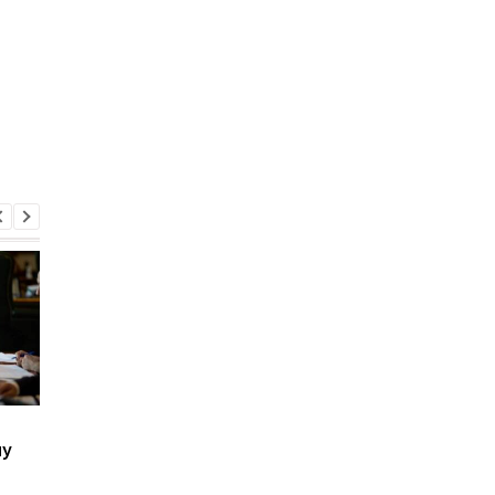
Дрони ЗСУ здорожчили
Трьох посадовців ТЦ
ну
перевезення вантажів
викрили на фіктивни
до портів РФ
мобілізаціях