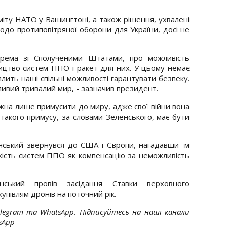
іту НАТО у Вашингтоні, а також рішення, ухвалені
одо протиповітряної оборони для України, досі не
крема зі Сполученими Штатами, про можливість
ництво систем ППО і ракет для них. У цьому немає
илить наші спільні можливості гарантувати безпеку.
жливий тривалий мир, - зазначив президент.
жна лише примусити до миру, адже свої війни вона
такого примусу, за словами Зеленського, має бути
енський звернувся до США і Європи, нагадавши їм
ькість систем ППО як компенсацію за неможливість
нський провів засідання Ставки верховного
упівлям дронів на поточний рік.
elegram та WhatsApp. Підписуйтесь на наші канали
tsApp