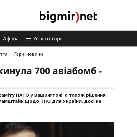
Афіша
Усі категорії
ття
Гарні новини
кинула 700 авіабомб -
аміту НАТО у Вашингтоні, а також рішення,
 Рамштайн щодо ППО для України, досі не