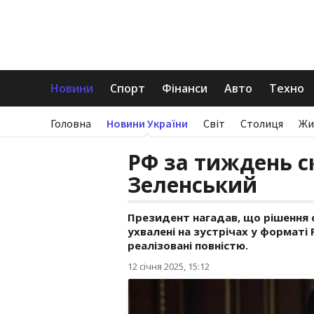
Новини
Спорт
Фінанси
Авто
Техно
Головна
Новини України
Світ
Столиця
Жи
РФ за тиждень с
Зеленський
Президент нагадав, що рішення с
ухвалені на зустрічах у форматі
реалізовані повністю.
12 січня 2025, 15:12