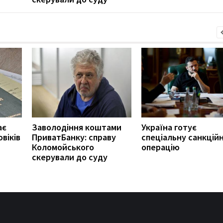
ає
Заволодіння коштами
Україна готує
віків
ПриватБанку: справу
спеціальну санкцій
Коломойського
операцію
скерували до суду