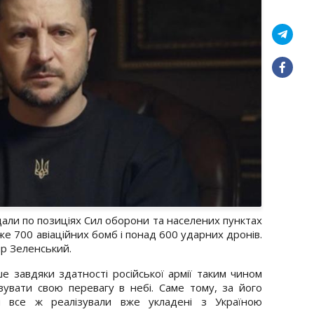
дали по позиціях Сил оборони та населених пунктах
же 700 авіаційних бомб і понад 600 ударних дронів.
р Зеленський.
е завдяки здатності російської армії таким чином
вувати свою перевагу в небі. Саме тому, за його
и все ж реалізували вже укладені з Україною