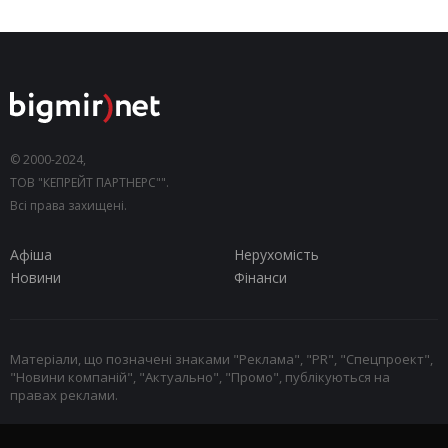
© 2000-2024,
ТОВ "КЕПРЕЙТ ПАРТНЕРС"".
Всі права захищені.
Афіша
Нерухомість
Новини
Фінанси
Матеріали, що позначені знаками "Реклама", "PR", "Спецпроект",
"Новини компаній", "Актуально", "Промо", публікуються на
правах реклами.