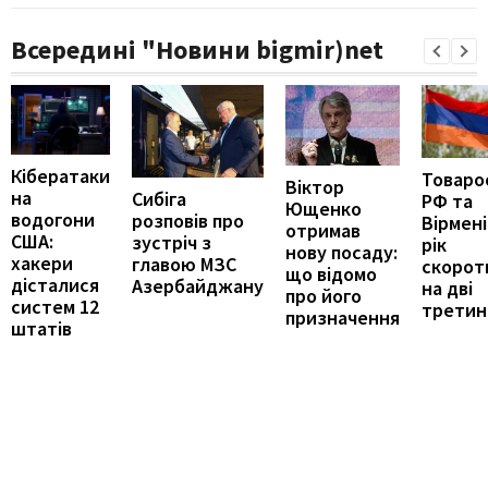
Всередині "Новини bigmir)net
Кібератаки
Товаро
Віктор
на
Сибіга
РФ та
Ющенко
водогони
розповів про
Вірмені
отримав
США:
зустріч з
рік
нову посаду:
хакери
главою МЗС
скорот
що відомо
дісталися
Азербайджану
на дві
про його
систем 12
третин
призначення
штатів