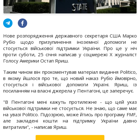
Нове розпорядження державного секретаря США Марко
Рубіо щодо призупинення іноземної допомоги не
стосується військової підтримки України. Про це у ніч
проти суботи, 25 січня написав у соцмережі Х журналіст
Голосу Америки Остап Яриш.
Таким чином він прокоментував матеріал видання Politico,
в якому йшлося про те, що новий наказ Рубіо ймовірно,
стосується і військової допомоги Україні. Яриш, із
посиланням на власні джерела у Пентагоні, це заперечує.
"В Пентагоні мені кажуть протилежне - що цей указ
військової підтримки не стосується. Не знаю, що саме має
на увазі Politico. Підозрюю, може йтись про програму FMF,
але закладені кошти на підтримку України давно
витратили", - написав Яриш.