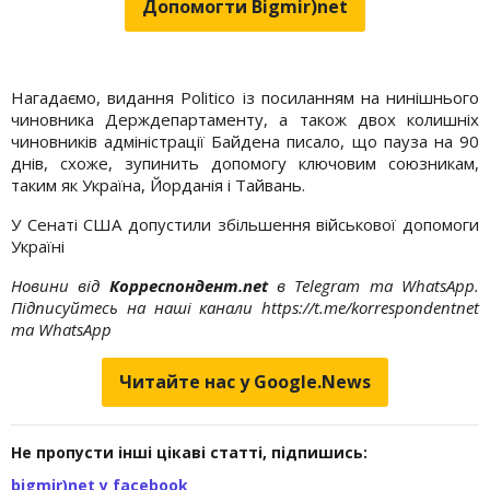
Допомогти Bigmir)net
Нагадаємо, видання Politico із посиланням на нинішнього
чиновника Держдепартаменту, а також двох колишніх
чиновників адміністрації Байдена писало, що пауза на 90
днів, схоже, зупинить допомогу ключовим союзникам,
таким як Україна, Йорданія і Тайвань.
У Сенаті США допустили збільшення військової допомоги
Україні
Новини від
Корреспондент.net
в Telegram та WhatsApp.
Підписуйтесь на наші канали https://t.me/korrespondentnet
та WhatsApp
Читайте нас у Google.News
Не пропусти інші цікаві статті, підпишись:
bigmir)net у facebook