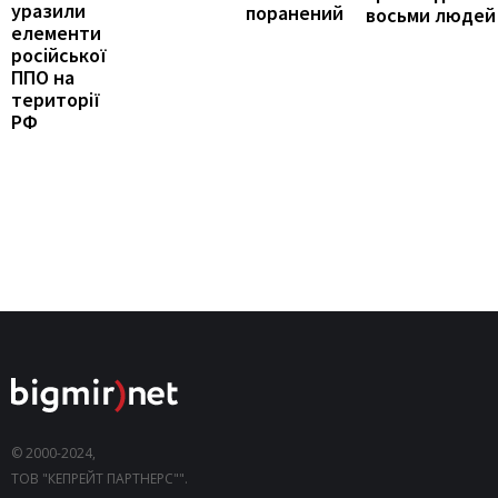
уразили
поранений
восьми людей
елементи
російської
ППО на
території
РФ
© 2000-2024,
ТОВ "КЕПРЕЙТ ПАРТНЕРС"".