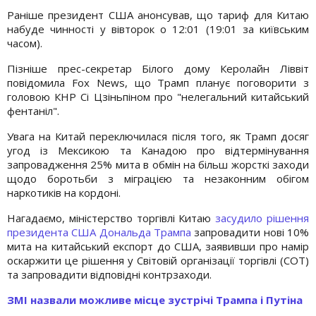
Раніше президент США анонсував, що тариф для Китаю
набуде чинності у вівторок о 12:01 (19:01 за київським
часом).
Пізніше прес-секретар Білого дому Керолайн Ліввіт
повідомила Fox News, що Трамп планує поговорити з
головою КНР Сі Цзіньпіном про "нелегальний китайський
фентаніл".
Увага на Китай переключилася після того, як Трамп досяг
угод із Мексикою та Канадою про відтермінування
запровадження 25% мита в обмін на більш жорсткі заходи
щодо боротьби з міграцією та незаконним обігом
наркотиків на кордоні.
Нагадаємо, міністерство торгівлі Китаю
засудило рішення
президента США Дональда Трампа
запровадити нові 10%
мита на китайський експорт до США, заявивши про намір
оскаржити це рішення у Світовій організації торгівлі (СОТ)
та запровадити відповідні контрзаходи.
ЗМІ назвали можливе місце зустрічі Трампа і Путіна