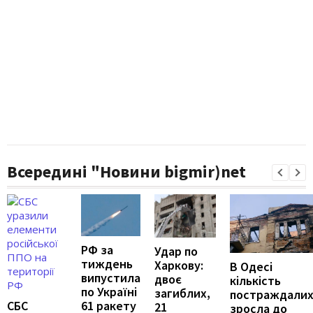
Всередині "Новини bigmir)net
РФ за
Удар по
тиждень
Харкову:
В Одесі
випустила
двоє
кількість
по Україні
загиблих,
постраждали
61 ракету
СБС
21
зросла до