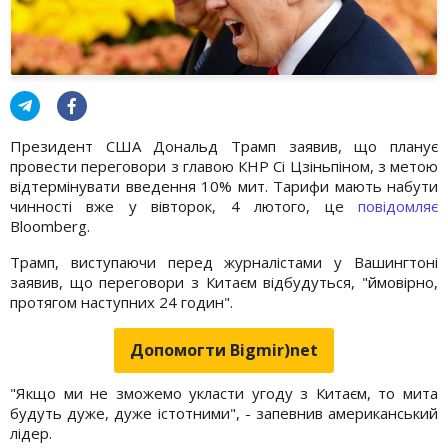
Президент США Дональд Трамп заявив, що планує
провести переговори з главою КНР Сі Цзіньпіном, з метою
відтермінувати введення 10% мит. Тарифи мають набути
чинності вже у вівторок, 4 лютого, це
повідомляє
Bloomberg.
Трамп, виступаючи перед журналістами у Вашингтоні
заявив, що переговори з Китаєм відбудуться, "ймовірно,
протягом наступних 24 годин".
Допомогти Bigmir)net
"Якщо ми не зможемо укласти угоду з Китаєм, то мита
будуть дуже, дуже істотними", - запевнив американський
лідер.