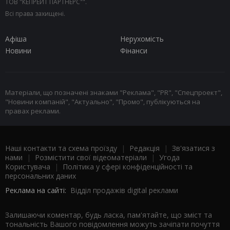
ТОВ "КЕПРЕЙТ ПАРТНЕРС"".
Всі права захищені.
Афіша
Нерухомість
Новини
Фінанси
Матеріали, що позначені знаками "Реклама", "PR", "Спецпроект",
"Новини компаній", "Актуально", "Промо", публікуються на
правах реклами.
Наші контакти та схема проїзду
|
Редакція
|
Зв'язатися з
нами
|
Розмістити свої відеоматеріали
|
Угода
Користувача
|
Політика у сфері конфіденційності та
персональних даних
Реклама на сайті:
Відділ продажів digital реклами
Залишаючи коментар, будь ласка, пам'ятайте, що зміст та
тональність Вашого повідомлення можуть зачіпати почуття