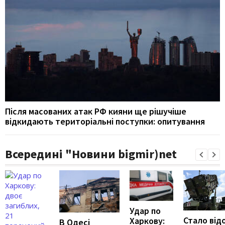
Після масованих атак РФ кияни ще рішучіше
відкидають територіальні поступки: опитування
Всередині "Новини bigmir)net
Удар по
Стало від
Харкову:
В Одесі