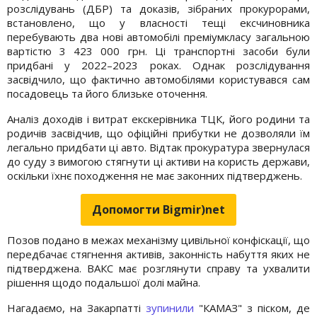
розслідувань (ДБР) та доказів, зібраних прокурорами,
встановлено, що у власності тещі ексчиновника
перебувають два нові автомобілі преміумкласу загальною
вартістю 3 423 000 грн. Ці транспортні засоби були
придбані у 2022–2023 роках. Однак розслідування
засвідчило, що фактично автомобілями користувався сам
посадовець та його близьке оточення.
Аналіз доходів і витрат екскерівника ТЦК, його родини та
родичів засвідчив, що офіційні прибутки не дозволяли їм
легально придбати ці авто. Відтак прокуратура звернулася
до суду з вимогою стягнути ці активи на користь держави,
оскільки їхнє походження не має законних підтверджень.
Допомогти Bigmir)net
Позов подано в межах механізму цивільної конфіскації, що
передбачає стягнення активів, законність набуття яких не
підтверджена. ВАКС має розглянути справу та ухвалити
рішення щодо подальшої долі майна.
Нагадаємо, на Закарпатті
зупинили
"КАМАЗ" з піском, де