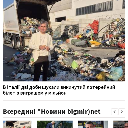
В Італії дві доби шукали викинутий лотерейний
білет з виграшем у мільйон
Всередині "Новини bigmir)net