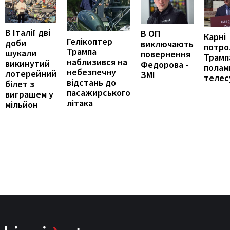
В Італії дві
В ОП
Карні
Гелікоптер
доби
виключають
потро
Трампа
шукали
повернення
Трамп
наблизився на
викинутий
Федорова -
полам
небезпечну
лотерейний
ЗМІ
телес
відстань до
білет з
пасажирського
виграшем у
літака
мільйон