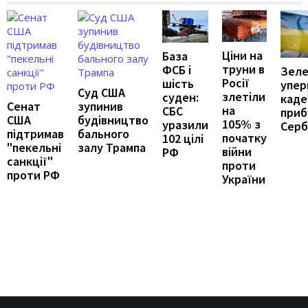
Ціни на
База
труни в
ФСБ і
Зеле
Росії
шість
упер
Суд США
злетіли
суден:
каде
Сенат
зупинив
на
СБС
приб
США
будівництво
105% з
уразили
Серб
підтримав
бального
початку
102 цілі
"пекельні
залу Трампа
війни
РФ
санкції"
проти
проти РФ
України