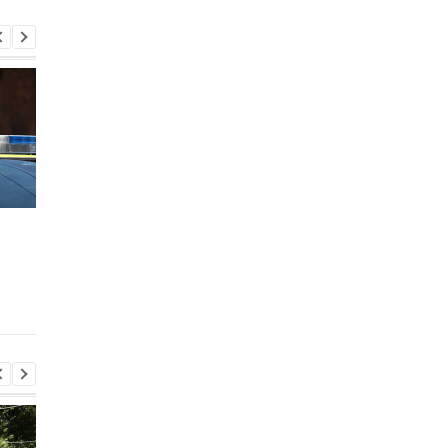
ЄС змінив правила
Погода в Україні 7
тимчасового захисту
серпня: де пройдуть
для українців: кого
грози, очікується гра
торкнуться нові вимоги
до +38 градусів