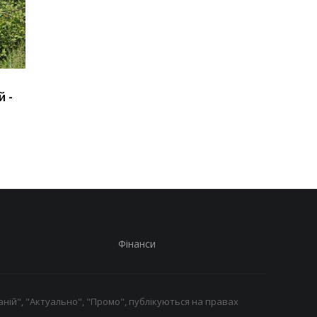
Викрито схему вирубки
Путін може атакуват
й -
лісу на 34 млн
країну НАТО ще під ч
війни проти України:
розвідка США оцінил
загрозу
Фінанси
ній", "Актуально", "Промо", публікуються на правах