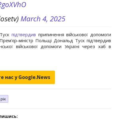
h2goXVhO
losetv)
March 4, 2025
 Туск
підтвердив
припинення військової допомоги
 Прем'єр-міністр Польщі Дональд Туск підтвердив
ської військової допомоги Україні через хаб в
е нас у Google.News
 рік
дпишись: