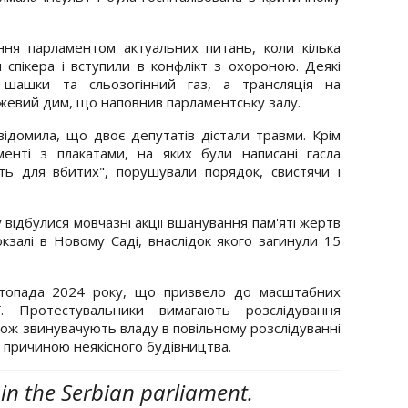
ння парламентом актуальних питань, коли кілька
 спікера і вступили в конфлікт з охороною. Деякі
 шашки та сльозогінний газ, а трансляція на
ожевий дим, що наповнив парламентську залу.
ідомила, що двоє депутатів дістали травми. Крім
енті з плакатами, на яких були написані гасла
сть для вбитих", порушували порядок, свистячи і
відбулися мовчазні акції вшанування пам'яті жертв
кзалі в Новому Саді, внаслідок якого загинули 15
стопада 2024 року, що призвело до масштабних
ї. Протестувальники вимагають розслідування
кож звинувачують владу в повільному розслідуванні
ло причиною неякісного будівництва.
in the Serbian parliament.