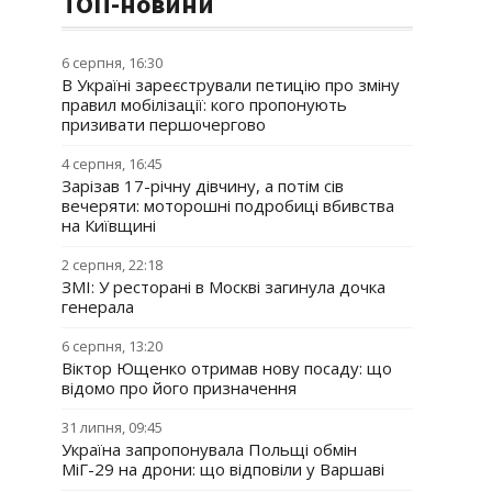
ТОП-новини
6 серпня, 16:30
В Україні зареєстрували петицію про зміну
правил мобілізації: кого пропонують
призивати першочергово
4 серпня, 16:45
Зарізав 17-річну дівчину, а потім сів
вечеряти: моторошні подробиці вбивства
на Київщині
2 серпня, 22:18
ЗМІ: У ресторані в Москві загинула дочка
генерала
6 серпня, 13:20
Віктор Ющенко отримав нову посаду: що
відомо про його призначення
31 липня, 09:45
Україна запропонувала Польщі обмін
МіГ-29 на дрони: що відповіли у Варшаві