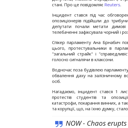
стані. Про це повідомляє
Reuters
.
Інцидент стався під час обговоре
опозиціонерів підійшли до трибуни
депутати почали метати димові
телебаченні зафіксувала чорний і р
Спікер парламенту Ана Брнабич пов
цього, протестувальники в парлам
"загальний страйк" і "справедливі
голосно сигналячи в клаксони.
Водночас поза будівлею парламенту 
обвалення даху на залізничному во
осіб.
Нагадаємо, інцидент стався 1 ли
протестів студентів та опозиці
катастрофи, покарання винних, а та
та корупції, що, на їхню думку, ста
NOW - Chaos erupts 