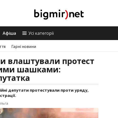
Афіша
Усі категорії
ття
Гарні новини
ти влаштували протест
вими шашками:
путатка
ійні депутати протестували проти уряду,
трації.
Ольга