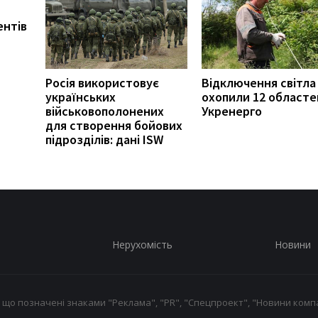
ентів
Росія використовує
Відключення світла
українських
охопили 12 областе
військовополонених
Укренерго
для створення бойових
підрозділів: дані ISW
Нерухомість
Новини
 що позначені знаками "Реклама", "PR", "Спецпроект", "Новини компа