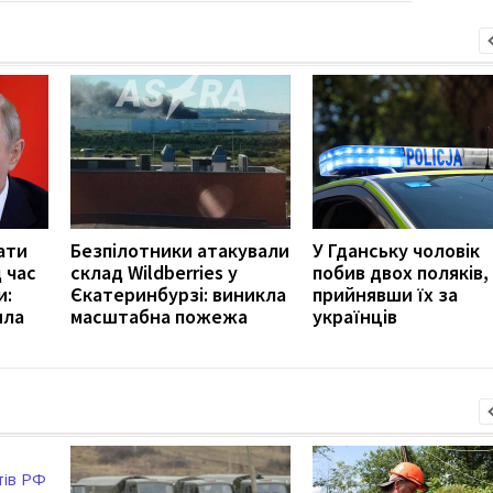
ати
Безпілотники атакували
У Гданську чоловік
 час
склад Wildberries у
побив двох поляків,
и:
Єкатеринбурзі: виникла
прийнявши їх за
ила
масштабна пожежа
українців