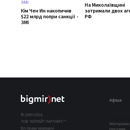
На Миколаївщині
Кім Чен Ин накопичив
затримали двох аг
$22 млрд попри санкції -
РФ
ЗМІ
Афіша
© 2000-2024,
ТОВ "КЕПРЕЙТ ПАРТНЕРС"".
Матеріали,
Всі права захищені.
реклами.