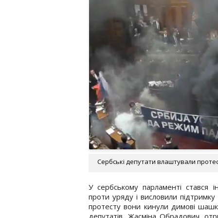
Сербські депутати влаштували протест
У сербському парламенті стався і
проти уряду і висловили підтримку 
протесту вони кинули димові шашки
депутатів, Жасміна Обрадович, отри