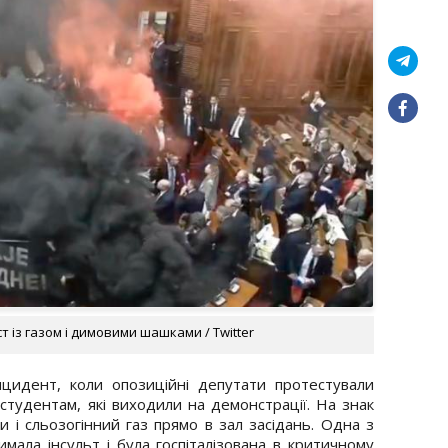
 із газом і димовими шашками / Twitter
нцидент, коли опозиційні депутати протестували
студентам, які виходили на демонстрації. На знак
 і сльозогінний газ прямо в зал засідань. Одна з
мала інсульт і була госпіталізована в критичному