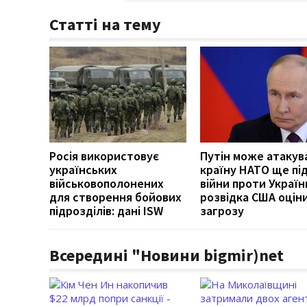
Статті на тему
Росія використовує
Путін може атакув
українських
країну НАТО ще під
військовополонених
війни проти Україн
для створення бойових
розвідка США оцін
підрозділів: дані ISW
загрозу
Всередині "Новини bigmir)net