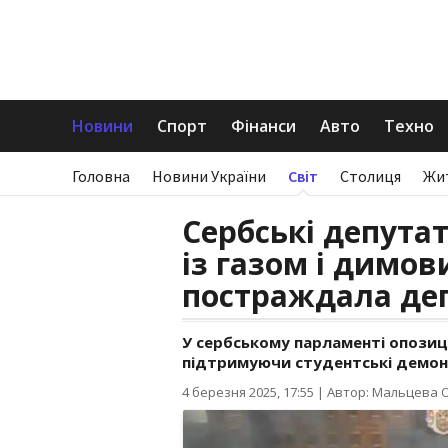
Новини
Спорт
Фінанси
Авто
Техно
Головна
Новини України
Світ
Столиця
Жи
Сербські депута
із газом і димо
постраждала де
У сербському парламенті опозиц
підтримуючи студентські демонс
4 березня 2025, 17:55
|
Автор: Мальцева 