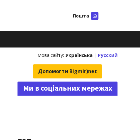
Пошта
Шукати
Мова сайту:
Українська
|
Русский
Допомогти Bigmir)net
Ми в соціальних мережах