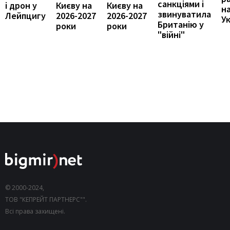
санкціями і
і дрон у
Києву на
Києву на
н
звинуватила
Лейпцигу
2026-2027
2026-2027
У
Британію у
роки
роки
"війні"
© 2000-2024,
ТОВ "КЕПРЕЙТ ПАРТНЕРС"".
Всі права захищені.