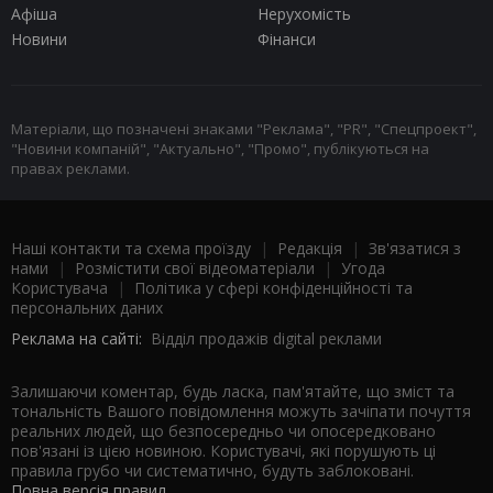
Афіша
Нерухомість
Новини
Фінанси
Матеріали, що позначені знаками "Реклама", "PR", "Спецпроект",
"Новини компаній", "Актуально", "Промо", публікуються на
правах реклами.
Наші контакти та схема проїзду
|
Редакція
|
Зв'язатися з
нами
|
Розмістити свої відеоматеріали
|
Угода
Користувача
|
Політика у сфері конфіденційності та
персональних даних
Реклама на сайті:
Відділ продажів digital реклами
Залишаючи коментар, будь ласка, пам'ятайте, що зміст та
тональність Вашого повідомлення можуть зачіпати почуття
реальних людей, що безпосередньо чи опосередковано
пов'язані із цією новиною. Користувачі, які порушують ці
правила грубо чи систематично, будуть заблоковані.
Повна версія правил