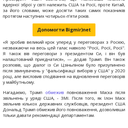
ядерної зброї у світі належить США та Росії, проте Китай,
за його словами, може досягти таких самих показників
протягом наступних чотирьох-п’яти років.
Допомогти Bigmir)net
«Я зробив великий крок уперед у переговорах з Росією,
незважаючи на весь цей галас навколо "Росії, Росії, Росії".
Я також вів переговори з президентом Си, і він був
налаштований приєднатися», — додав Трамп. Він також
розповів, що діалог із Си Цзіньпіном було призупинено
після звинувачень у "фальсифікації виборів у США" у 2020
році, але висловив сподівання на відновлення переговорів
у майбутньому.
Нагадаємо, Трамп
обмежив
повноваження Маска після
звільнень у уряді США, - ЗМІ. Після того, як Ілон Маск
звільнив кількох державних службовців, президент США
Дональд Трамп обмежив його повноваження, дозволивши
тільки давати рекомендації департаментам.