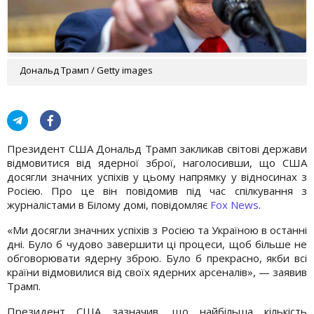
Дональд Трамп / Getty images
Президент США Дональд Трамп закликав світові держави
відмовитися від ядерної зброї, наголосивши, що США
досягли значних успіхів у цьому напрямку у відносинах з
Росією. Про це він повідомив під час спілкування з
журналістами в Білому домі, повідомляє
Fox News
.
«Ми досягли значних успіхів з Росією та Україною в останні
дні. Було б чудово завершити ці процеси, щоб більше не
обговорювати ядерну зброю. Було б прекрасно, якби всі
країни відмовилися від своїх ядерних арсеналів», — заявив
Трамп.
Президент США зазначив, що найбільша кількість