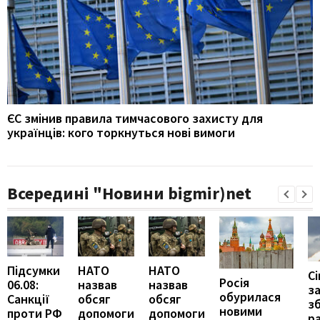
ЄС змінив правила тимчасового захисту для
українців: кого торкнуться нові вимоги
Всередині "Новини bigmir)net
Підсумки
НАТО
НАТО
С
Росія
06.08:
назвав
назвав
з
обурилася
Санкції
обсяг
обсяг
з
новими
проти РФ
допомоги
допомоги
р