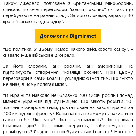
Також джерело, пов’язане з британським Міноборони,
описало поточні переговори "коаліції охочих" як такі, що
перебувають на ранній стадії. За його словами, зараз ці 30
країн "пізнають одна одну".
Допомогти Bigmir)net
"Це політика. У цьому немає ніякого військового сенсу", -
сказало інше військове джерело.
За його словами, ані росіяни, ані американці не
підтримують створення "коаліції охочих". При цьому
переговори в самій коаліції ускладнюються тим, що "ніхто
не знає, в чому полягає місія".
"В Україні та навколо неї близько 700 тисяч росіян і понад
мільйон українців під рушницею. Що мають робити 10-
тисячні міжнародні сили, розташовані на заході країни за
400 км від лінії фронту? Вони навіть не зможуть захистити
самих себе. Яка місія? Яка її легітимність? Які правила
бойових дій? Як ними керують, забезпечують і
розміщують? Як довго вони будуть там і навіщо? Ніхто не