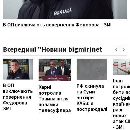
В ОП виключають повернення Федорова - ЗМІ
Всередині "Новини bigmir)net
Іран
В ОП
РФ скинула
погро
Карні
виключають
на Суми
бити п
потролив
повернення
чотири
сусідні
Трампа після
Федорова -
КАБи: є
країна
поламки
ЗМІ
постраждалі
разі
телесуфлера
нових
атак С
- ЗМІ