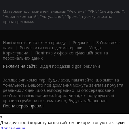
Матеріали, що позначені знаками "Реклама", "PR", "Спецпроект",
"Новини компаній", "Актуально", "Промо", публікуються на
правах реклами.
Наші контакти та схема проїзду
|
Редакція
|
Зв'язатися з
нами
|
Розмістити свої відеоматеріали
|
Угода
Користувача
|
Політика у сфері конфіденційності та
персональних даних
Реклама на сайті:
Відділ продажів digital реклами
Залишаючи коментар, будь ласка, пам'ятайте, що зміст та
тональність Вашого повідомлення можуть зачіпати почуття
реальних людей, що безпосередньо чи опосередковано
пов'язані із цією новиною. Користувачі, які порушують ці
правила грубо чи систематично, будуть заблоковані.
Повна версія правил
x
Для зручності користування сайтом використовуються куки.
Докладніше...