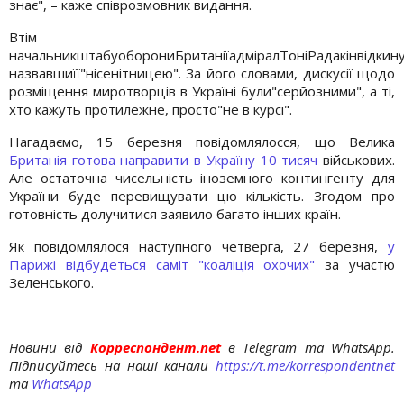
знає", – каже співрозмовник видання.
Втім
⁠начальникштабуоборониБританіїадміралТоніРадакінвідкин
назвавшиїї"нісенітницею". За його словами, дискусії щодо
розміщення миротворців в Україні були"серйозними", а ті,
хто кажуть протилежне, просто"не в курсі".
Нагадаємо, 15 березня повідомлялосся, що Велика
Британія готова направити в Україну 10 тисяч
військових.
Але остаточна чисельність іноземного контингенту для
України буде перевищувати цю кількість. Згодом про
готовність долучитися заявило багато інших країн.
Як повідомлялося наступного четверга, 27 березня,
у
Парижі відбудеться саміт "коаліція охочих"
за участю
Зеленського.
Новини від
Корреспондент.net
в Telegram та WhatsApp.
Підписуйтесь на наші канали
https://t.me/korrespondentnet
та
WhatsApp