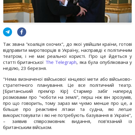
Так звана "коаліція охочих", до якої увійшли країни, готові
відправити миротворців в Україну, насправді є політичним
театром, і не має реальної користі. Про це йдеться у
статті британської
The Telegraph
, яка була опублікована у
неділю, 23 березня.
"Нема визначеної військової кінцевої мети або військово-
стратегічного планування. Це все політичний театр.
[Британський прем'єр Кір] Стармер забіг наперед
розмовами про "чоботи на землі", перш ніж він зрозумів,
про що говорить, тому зараз ми чуємо менше про це, а
більше про реактивні літаки та судна, які легше
використовувати і які не потребують базування в Україні",
– заявив співрозмовник видання, пов’язаний із
британським військом.