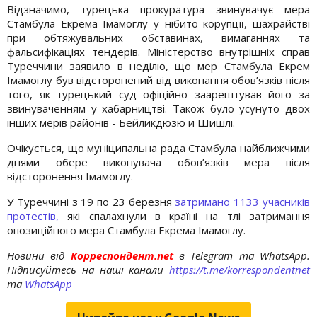
Відзначимо, турецька прокуратура звинувачує мера
Стамбула Екрема Імамоглу у нібито корупції, шахрайстві
при обтяжувальних обставинах, вимаганнях та
фальсифікаціях тендерів. Міністерство внутрішніх справ
Туреччини заявило в неділю, що мер Стамбула Екрем
Імамоглу був відсторонений від виконання обов’язків після
того, як турецький суд офіційно заарештував його за
звинуваченням у хабарництві. Також було усунуто двох
інших мерів районів - Бейликдюзю и Шишлі.
Очікується, що муніципальна рада Стамбула найближчими
днями обере виконувача обов’язків мера після
відсторонення Імамоглу.
У Туреччині з 19 по 23 березня
затримано 1133 учасників
протестів,
які спалахнули в країні на тлі затримання
опозиційного мера Стамбула Екрема Імамоглу.
Новини від
Корреспондент.net
в Telegram та WhatsApp.
Підписуйтесь на наші канали
https://t.me/korrespondentnet
та
WhatsApp