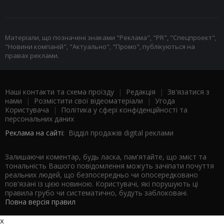
Матеріали, що позначені знаками "Реклама", "PR", "Спецпроект",
"Новини компаній", "Актуально", "Промо", публікуються на
правах реклами.
Наші контакти та схема проїзду
|
Редакція
|
Зв'язатися з
нами
|
Розмістити свої відеоматеріали
|
Угода
Користувача
|
Політика у сфері конфіденційності та
персональних даних
Реклама на сайті:
Відділ продажів digital реклами
Залишаючи коментар, будь ласка, пам'ятайте, що зміст та
тональність Вашого повідомлення можуть зачіпати почуття
реальних людей, що безпосередньо чи опосередковано
пов'язані із цією новиною. Користувачі, які порушують ці
правила грубо чи систематично, будуть заблоковані.
Повна версія правил
x