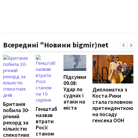
Всередині "Новини bigmir)net
Підсумки
09.08:
Удар по
Дипломатка з
суднах і
Коста-Рики
атаки на
стала головною
Британія
міста
претенденткою
Генштаб
побила 30-
на посаду
назвав
річний
генсека ООН
втрати
рекорд за
Росії
кількістю
станом
спекотних