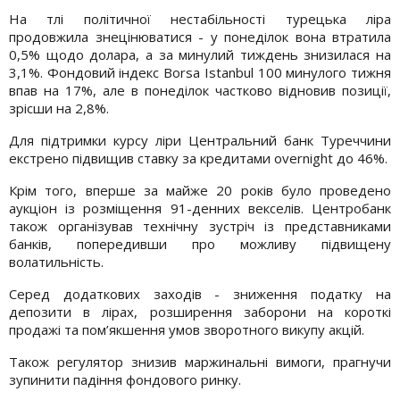
На тлі політичної нестабільності турецька ліра
продовжила знецінюватися - у понеділок вона втратила
0,5% щодо долара, а за минулий тиждень знизилася на
3,1%. Фондовий індекс Borsa Istanbul 100 минулого тижня
впав на 17%, але в понеділок частково відновив позиції,
зрісши на 2,8%.
Для підтримки курсу ліри Центральний банк Туреччини
екстрено підвищив ставку за кредитами overnight до 46%.
Крім того, вперше за майже 20 років було проведено
аукціон із розміщення 91-денних векселів. Центробанк
також організував технічну зустріч із представниками
банків, попередивши про можливу підвищену
волатильність.
Серед додаткових заходів - зниження податку на
депозити в лірах, розширення заборони на короткі
продажі та пом’якшення умов зворотного викупу акцій.
Також регулятор знизив маржинальні вимоги, прагнучи
зупинити падіння фондового ринку.