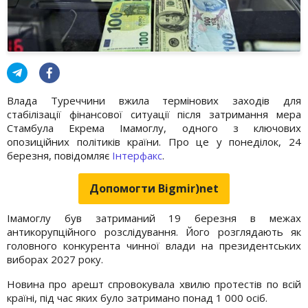
Влада Туреччини вжила термінових заходів для
стабілізації фінансової ситуації після затримання мера
Стамбула Екрема Імамоглу, одного з ключових
опозиційних політиків країни. Про це у понеділок, 24
березня, повідомляє
Інтерфакс
.
Допомогти Bigmir)net
Імамоглу був затриманий 19 березня в межах
антикорупційного розслідування. Його розглядають як
головного конкурента чинної влади на президентських
виборах 2027 року.
Новина про арешт спровокувала хвилю протестів по всій
країні, під час яких було затримано понад 1 000 осіб.