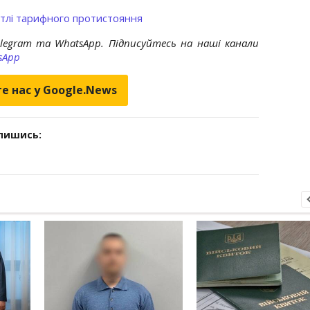
 тлі тарифного протистояння
elegram та WhatsApp. Підписуйтесь на наші канали
sApp
е нас у Google.News
дпишись: