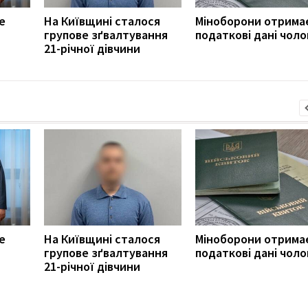
е
На Київщині сталося
Міноборони отрима
групове зґвалтування
податкові дані чоло
21-річної дівчини
е
На Київщині сталося
Міноборони отрима
групове зґвалтування
податкові дані чоло
21-річної дівчини