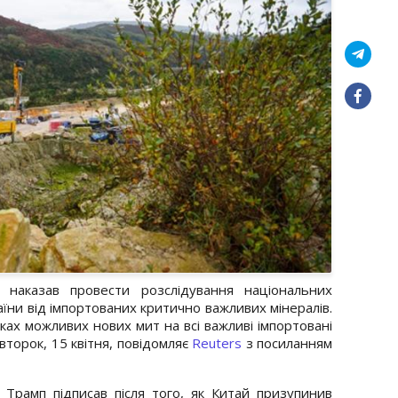
аказав провести розслідування національних
раїни від імпортованих критично важливих мінералів.
ах можливих нових мит на всі важливі імпортовані
второк, 15 квітня, повідомляє
Reuters
з посиланням
 Трамп підписав після того, як Китай призупинив