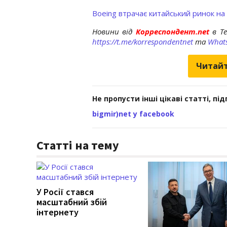
Boeing втрачає китайський ринок на
Новини від
Корреспондент.net
в T
https://t.me/korrespondentnet
та
What
Читайт
Не пропусти інші цікаві статті, пі
bigmir)net у facebook
Статті на тему
У Росії стався
масштабний збій
інтернету