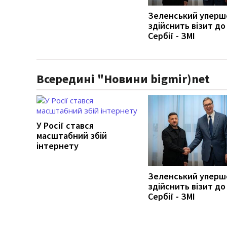
Зеленський уперш
здійснить візит до
Сербії - ЗМІ
Всередині "Новини bigmir)net
У Росії стався
масштабний збій
інтернету
Зеленський уперш
здійснить візит до
Сербії - ЗМІ