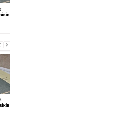
є
Заволодіння коштами
Україна готує
віків
ПриватБанку: справу
спеціальну санкційн
Коломойського
операцію
скерували до суду
є
Заволодіння коштами
Україна готує
віків
ПриватБанку: справу
спеціальну санкційн
Коломойського
операцію
скерували до суду