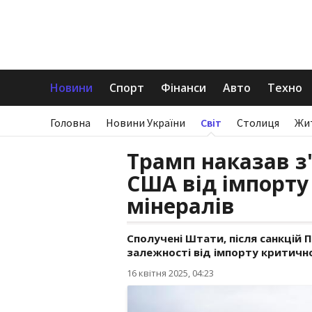
Новини
Спорт
Фінанси
Авто
Техно
Головна
Новини України
Світ
Столиця
Жи
Трамп наказав з
США від імпорту
мінералів
Сполучені Штати, після санкцій П
залежності від імпорту критичн
16 квітня 2025, 04:23