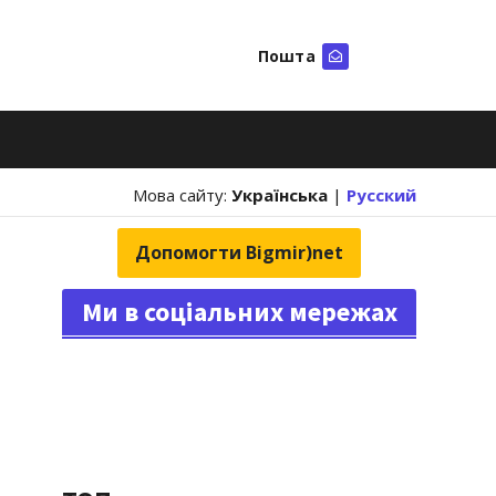
Пошта
Шукати
Мова сайту:
Українська
|
Русский
Допомогти Bigmir)net
Ми в соціальних мережах