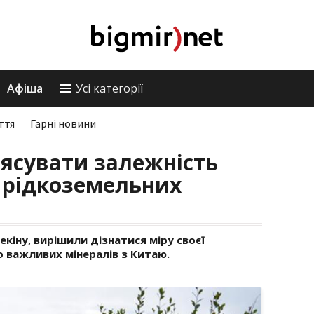
Афіша
Усі категорії
ття
Гарні новини
'ясувати залежність
 рідкоземельних
екіну, вирішили дізнатися міру своєї
о важливих мінералів з Китаю.