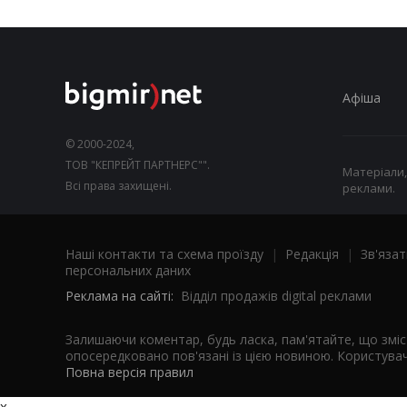
Афіша
© 2000-2024,
ТОВ "КЕПРЕЙТ ПАРТНЕРС"".
Матеріали,
Всі права захищені.
реклами.
Наші контакти та схема проїзду
|
Редакція
|
Зв'язат
персональних даних
Реклама на сайті:
Відділ продажів digital реклами
Залишаючи коментар, будь ласка, пам'ятайте, що змі
опосередковано пов'язані із цією новиною. Користувач
Повна версія правил
x