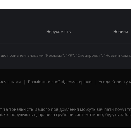
Нерухомість
Новини
 що позначені знаками "Реклама", "PR", "Спецпроект", "Новини компа
ися з нами
|
Розмістити свої відеоматеріали
|
Угода Користув
ст та тональність Вашого повідомлення можуть зачіпати почутт
і, які порушують ці правила грубо чи систематично, будуть забло