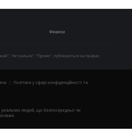
Фінанси
ній", "Актуально", "Промо", публікуються на правах
ача
|
Політика у сфері конфіденційності та
я реальних людей, що безпосередньо чи
ковані.