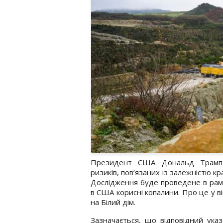
Президент США Дональд Трамп н
ризиків, пов’язаних із залежністю к
Дослідження буде проведене в рамк
в США корисні копалини. Про це у ві
на Білий дім.
Зазначається, що відповідний указ