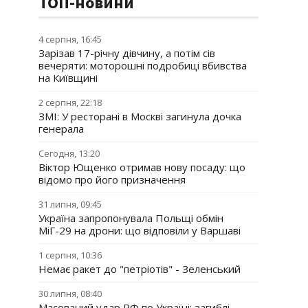
ТОП-новини
4 серпня, 16:45
Зарізав 17-річну дівчину, а потім сів
вечеряти: моторошні подробиці вбивства
на Київщині
2 серпня, 22:18
ЗМІ: У ресторані в Москві загинула дочка
генерала
Сегодня, 13:20
Віктор Ющенко отримав нову посаду: що
відомо про його призначення
31 липня, 09:45
Україна запропонувала Польщі обмін
МіГ-29 на дрони: що відповіли у Варшаві
1 серпня, 10:36
Немає ракет до "петріотів" - Зеленський
30 липня, 08:40
Масований удар РФ по Україні: загиблі,