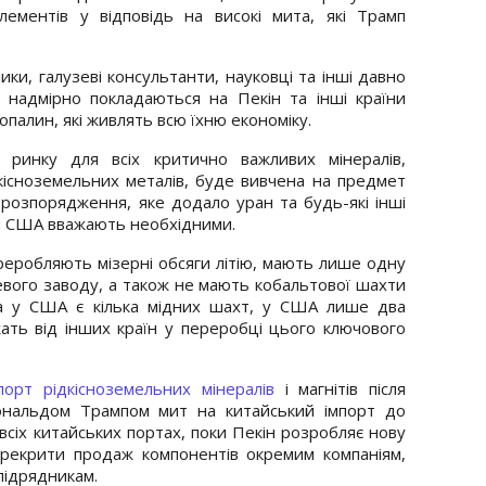
ементів у відповідь на високі мита, які Трамп
ки, галузеві консультанти, науковці та інші давно
адмірно покладаються на Пекін та інші країни
палин, які живлять всю їхню економіку.
 ринку для всіх критично важливих мінералів,
дкісноземельних металів, буде вивчена на предмет
 розпорядження, яке додало уран та будь-які інші
и США вважають необхідними.
еробляють мізерні обсяги літію, мають лише одну
евого заводу, а також не мають кобальтової шахти
а у США є кілька мідних шахт, у США лише два
жать від інших країн у переробці цього ключового
орт рідкісноземельних мінералів
і магнітів після
нальдом Трампом мит на китайський імпорт до
сіх китайських портах, поки Пекін розробляє нову
рекрити продаж компонентів окремим компаніям,
підрядникам.