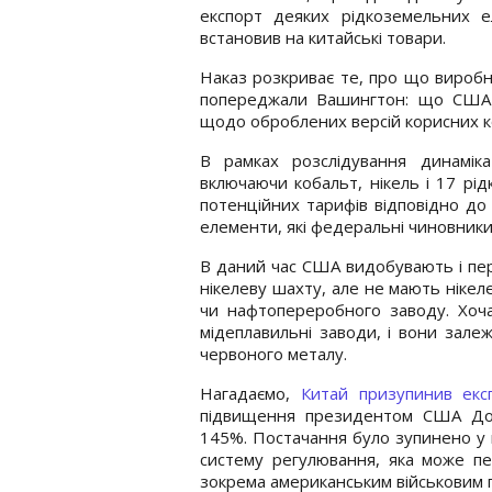
експорт деяких рідкоземельних ел
встановив на китайські товари.
Наказ розкриває те, про що виробни
попереджали Вашингтон: що США н
щодо оброблених версій корисних ко
В рамках розслідування динаміка
включаючи кобальт, нікель і 17 рі
потенційних тарифів відповідно до
елементи, які федеральні чиновник
В даний час США видобувають і пер
нікелеву шахту, але не мають нікел
чи нафтопереробного заводу. Хоч
мідеплавильні заводи, і вони зале
червоного металу.
Нагадаємо,
Китай призупинив експ
підвищення президентом США До
145%. Постачання було зупинено у в
систему регулювання, яка може пе
зокрема американським військовим 