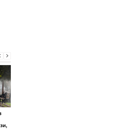
в
Стало відомо, як
Генштаб назвав втр
відпрацювала ППО
росіян за добу
зи,