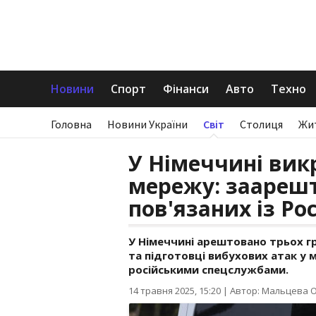
Новини
Спорт
Фінанси
Авто
Техно
Головна
Новини України
Світ
Столиця
Жи
У Німеччині вик
мережу: заарешт
пов'язаних із Ро
У Німеччині арештовано трьох г
та підготовці вибухових атак у м
російськими спецслужбами.
14 травня 2025, 15:20
|
Автор: Мальцева 