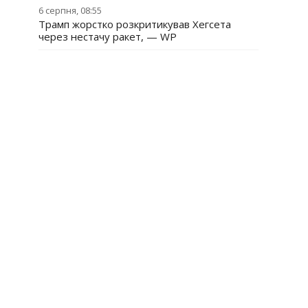
6 серпня, 08:55
Трамп жорстко розкритикував Хегсета
через нестачу ракет, — WP