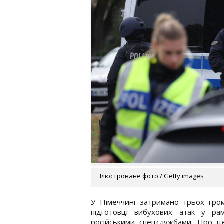
Ілюстроване фото / Getty images
У Німеччині затримано трьох гром
підготовці вибухових атак у рамк
російськими спецслужбами. Про ц