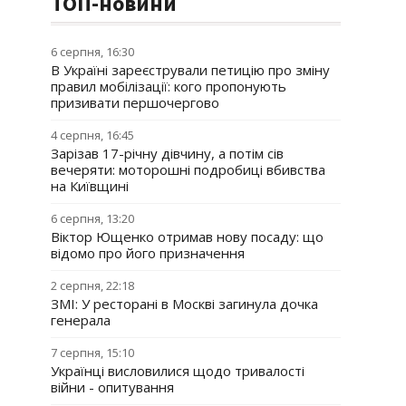
ТОП-новини
6 серпня, 16:30
В Україні зареєстрували петицію про зміну
правил мобілізації: кого пропонують
призивати першочергово
4 серпня, 16:45
Зарізав 17-річну дівчину, а потім сів
вечеряти: моторошні подробиці вбивства
на Київщині
6 серпня, 13:20
Віктор Ющенко отримав нову посаду: що
відомо про його призначення
2 серпня, 22:18
ЗМІ: У ресторані в Москві загинула дочка
генерала
7 серпня, 15:10
Українці висловилися щодо тривалості
війни - опитування