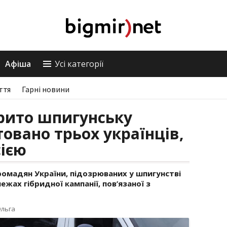
Афіша
Усі категорії
ття
Гарні новини
рито шпигунську
овано трьох українців,
сією
ромадян України, підозрюваних у шпигунстві
ежах гібридної кампанії, пов’язаної з
Ольга