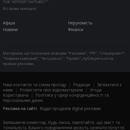
ТОВ "КЕПРЕЙТ ПАРТНЕРС"".
Всі права захищені.
Афіша
Нерухомість
Новини
Фінанси
Матеріали, що позначені знаками "Реклама", "PR", "Спецпроект",
"Новини компаній", "Актуально", "Промо", публікуються на
правах реклами.
Наші контакти та схема проїзду
|
Редакція
|
Зв'язатися з
нами
|
Розмістити свої відеоматеріали
|
Угода
Користувача
|
Політика у сфері конфіденційності та
персональних даних
Реклама на сайті:
Відділ продажів digital реклами
Залишаючи коментар, будь ласка, пам'ятайте, що зміст та
тональність Вашого повідомлення можуть зачіпати почуття