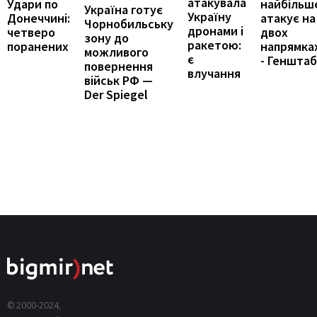
атакувала
Удари по
найбільш
Україна готує
Україну
Донеччині:
атакує на
Чорнобильську
дронами і
четверо
двох
зону до
ракетою:
поранених
напрямка
можливого
є
- Генштаб
повернення
влучання
військ РФ —
Der Spiegel
© 2000-2024,