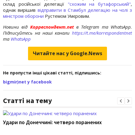
склад російської делегації
"схожим на бутафорський"
,
однак вирішив
відправити в Стамбул делегацію на чолі з
міністром оборони
Рустемом Умєровим.
Новини від
Корреспондент.net
в Telegram та WhatsApp.
Підписуйтесь на наші канали
https://t.me/korrespondentnet
та
WhatsApp
Читайте нас у Google.News
Не пропусти інші цікаві статті, підпишись:
bigmir)net у facebook
Статті на тему
Удари по Донеччині: четверо поранених