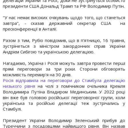
делегацій України та Росії, доки не зустрінуться особисто
президенти США Дональд Трамп та РФ Володимир Путін.
"У нас немає високих очікувань щодо того, що станеться
завтра", - сказав державний секретар США на
пресконференції в Анталії.
Разом з тим, Рубіо повідомив, що в п'ятницю, 16 травня,
зустрінеться з міністром закордонних справ України
Андрієм Сибігою та українською делегацією.
Нагадаємо, Україна і Росія можуть завтра провести перші
прямі переговори за три роки. Сторони обговорять
можливість перемир'я на 30 днів.
Росія відправила на переговори до Стамбула делегацію
низького рівня
на чолі з помічником очільника Кремля
Володимира Путіна Владиром Мединським. У 2022 році
він вже був головою російської переговорної групи, коли
українська та російські делегації теж зустрічались у
Стамбулі.
Президент України Володимир Зеленський прибув до
Туреччини з посадовцями найвищого рівня. Він назвав