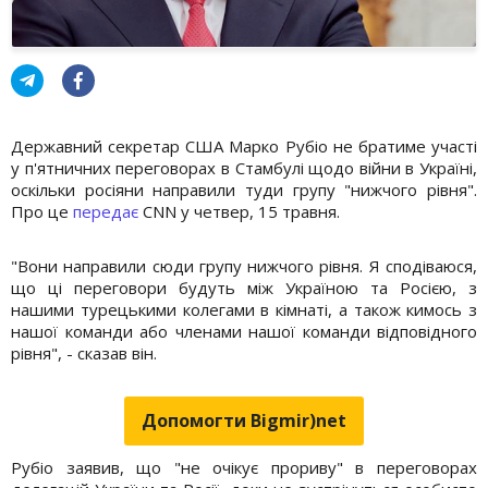
Державний секретар США Марко Рубіо не братиме участі
у п'ятничних переговорах в Стамбулі щодо війни в Україні,
оскільки росіяни направили туди групу "нижчого рівня".
Про це
передає
CNN у четвер, 15 травня.
"Вони направили сюди групу нижчого рівня. Я сподіваюся,
що ці переговори будуть між Україною та Росією, з
нашими турецькими колегами в кімнаті, а також кимось з
нашої команди або членами нашої команди відповідного
рівня", - сказав він.
Допомогти Bigmir)net
Рубіо заявив, що "не очікує прориву" в переговорах