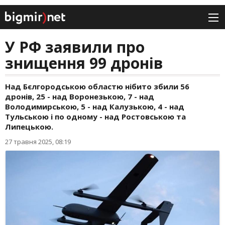
У РФ заявили про
знищення 99 дронів
Над Бєлгородською областю нібито збили 56
дронів, 25 - над Воронезькою, 7 - над
Володимирською, 5 - над Калузькою, 4 - над
Тульською і по одному - над Ростовською та
Липецькою.
27 травня 2025, 08:19