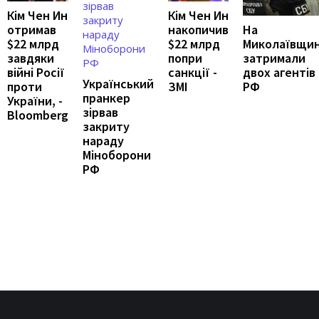
Кім Чен Ин
Кім Чен Ин
накопичив
На
отримав
$22 млрд
Миколаївщин
$22 млрд
попри
затримали
завдяки
санкції -
двох агентів
війні Росії
Український
ЗМІ
РФ
проти
пранкер
України, -
зірвав
Bloomberg
закриту
нараду
Міноборони
РФ