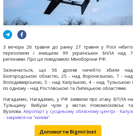
З вечора 26 травня до ранку 27 травня у Росії нібито
перехопили і знищили 99 українських БпЛА над 7
регіонами. Про це повідомило Міноборони РФ.
Зазначається, що 56 дронів начебто збили над
Бєлгородською областю, 25 - над Воронезькою, 7 - над
Володимирською, 5 - над Калузькою, 4 - над Тульською і
по одному - над Ростовською та Липецькою областями.
Нагадаємо, Нагадаємо, у РФ заявили про атаку БПЛА на
Тульщину. Вибухи чули у містах Новомосковськ та
Вузлова.
Аеропорт у сусідньому обласному центрі - Калузі
- закрився на "килим".
Допомогти Bigmir)net