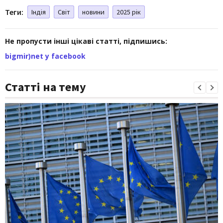
Теги:
Індія
Світ
новини
2025 рік
Не пропусти інші цікаві статті, підпишись:
bigmir)net у facebook
Статті на тему