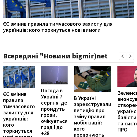
ЄС змінив правила тимчасового захисту для
українців: кого торкнуться нові вимоги
Всередині "Новини bigmir)net
Погода в
Зеленс
ЄС змінив
Україні 7
В Україні
анонсу
правила
серпня: де
зареєстрували
створе
тимчасового
пройдуть
петицію про
українс
захисту для
грози,
зміну правил
балісти
українців:
очікується
мобілізації:
та сис
кого
град і до
кого
ПРО
торкнуться
+38
пропонують
нові вимоги