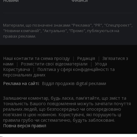
Новини
Фінанси
Матеріали, що позначені знаками "Реклама", "PR", "Спецпроект",
"Новини компаній", "Актуально", "Промо", публікуються на
правах реклами.
Наші контакти та схема проїзду
|
Редакція
|
Зв'язатися з
нами
|
Розмістити свої відеоматеріали
|
Угода
Користувача
|
Політика у сфері конфіденційності та
персональних даних
Реклама на сайті:
Відділ продажів digital реклами
Залишаючи коментар, будь ласка, пам'ятайте, що зміст та
тональність Вашого повідомлення можуть зачіпати почуття
реальних людей, що безпосередньо чи опосередковано
пов'язані із цією новиною. Користувачі, які порушують ці
правила грубо чи систематично, будуть заблоковані.
Повна версія правил