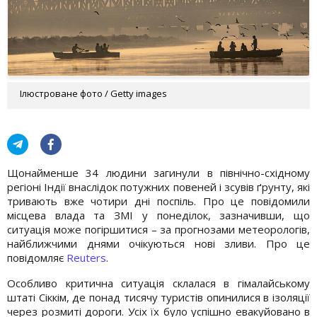
Ілюстроване фото / Getty images
Щонайменше 34 людини загинули в північно-східному
регіоні Індії внаслідок потужних повеней і зсувів ґрунту, які
тривають вже чотири дні поспіль. Про це повідомили
місцева влада та ЗМІ у понеділок, зазначивши, що
ситуація може погіршитися – за прогнозами метеорологів,
найближчими днями очікуються нові зливи. Про це
повідомляє
Reuters
.
Особливо критична ситуація склалася в гімалайському
штаті Сіккім, де понад тисячу туристів опинилися в ізоляції
через розмиті дороги. Усіх їх було успішно евакуйовано в