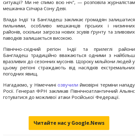
ситуації? Ми не спимо всю ніч", — розповіла журналістам
мешканка Сілчара Сону Деві.
Влада Індії та Бангладеш закликає громадян залишатися
пильними, особливо мешканців гірських і низинних
районів, оскільки загроза нових зсувів ґрунту та зливових
паводків залишається високою.
Північно-східний регіон Індії та прилеглі райони
Бангладеш традиційно вважаються одними з найбільш
вразливих до сезонних мусонів. Щороку мільйони людей у
цьому регіоні страждають від наслідків екстремальних
погодних явищ.
Нагадаємо, у Німеччині
озвучили
ймовірні терміни нападу
Росії. Генерал ФРН закликав Північноатлантичний Альянс
готуватися до можливої атаки Російської Федерації.
Читайте нас у Google.News