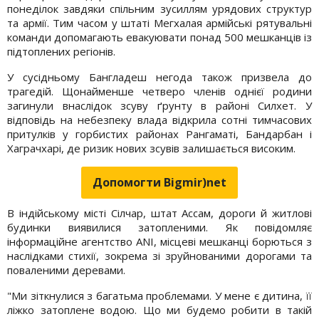
понеділок завдяки спільним зусиллям урядових структур
та армії. Тим часом у штаті Мегхалая армійські рятувальні
команди допомагають евакуювати понад 500 мешканців із
підтоплених регіонів.
У сусідньому Бангладеш негода також призвела до
трагедій. Щонайменше четверо членів однієї родини
загинули внаслідок зсуву ґрунту в районі Силхет. У
відповідь на небезпеку влада відкрила сотні тимчасових
притулків у горбистих районах Рангаматі, Бандарбан і
Хаграчхарі, де ризик нових зсувів залишається високим.
Допомогти Bigmir)net
В індійському місті Сілчар, штат Ассам, дороги й житлові
будинки виявилися затопленими. Як повідомляє
інформаційне агентство ANI, місцеві мешканці борються з
наслідками стихії, зокрема зі зруйнованими дорогами та
поваленими деревами.
"Ми зіткнулися з багатьма проблемами. У мене є дитина, її
ліжко затоплене водою. Що ми будемо робити в такій