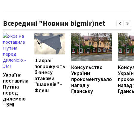
Всередині "Новини bigmir)net
Шахраї
погрожують
Консульство
Консу
бізнесу
України
Україн
Україна
атаками
прокоментувало
проко
поставила
"шахедів" -
напад у
напад 
Путіна
Флеш
Гданську
Гданс
перед
дилемою
- ЗМІ