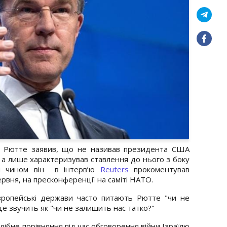
 Рютте заявив, що не називав президента США
 а лише характеризував ставлення до нього з боку
ким чином він в інтервʼю
Reuters
прокоментував
ервня, на пресконференції на саміті НАТО.
вропейські держави часто питають Рютте "чи не
це звучить як "чи не залишить нас татко?"
дібне порівняння під час обговорення війни Ізраїлю