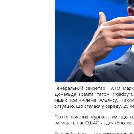
Генеральний секретар НАТО Марк
Дональда Трампа "татом" ("daddy"),
інших країн-членів Альянсу. Та
ситуацію, що сталася у середу, 25 ч
Рютте пояснив журналістам, що є
залишать нас США?" - і для генсека 
Генсек Альянсу також використав по