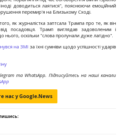
і іноді доводиться лаятися", пояснюючи емоційний
рушення перемир'я на Близькому Сході.
ого, як журналістка заптсала Трампа про те, як він
 від посадовця. Трамп виглядав задоволеним і
о нього, оскільки "слова пролунали дуже лагідно".
нувся на ЗМІ
за їхні сумніви щодо успішності ударів
іну
elegram та WhatsApp. Підписуйтесь на наші канали
sApp
е нас у Google.News
дпишись: