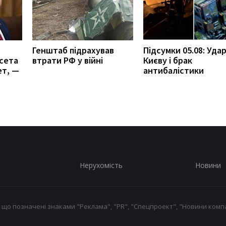
Генштаб підрахував
Підсумки 05.08: Удар
сета
втрати РФ у війні
Києву і брак
ет, —
антибалістики
Нерухомість
Новини
 що позначені знаками "Реклама", "PR", "Спецпроект", "Новини компа