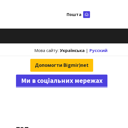
Пошта
Шукати
Мова сайту:
Українська
|
Русский
Допомогти Bigmir)net
Ми в соціальних мережах