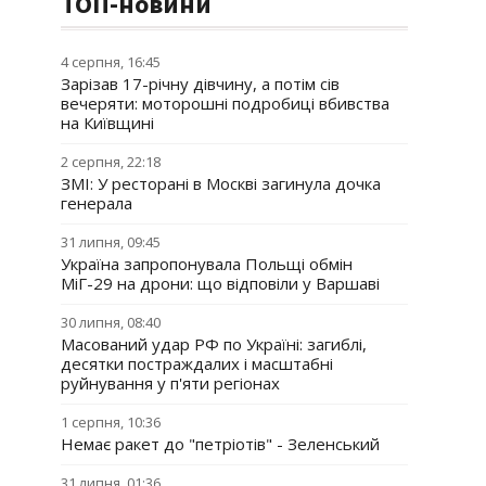
ТОП-новини
4 серпня, 16:45
Зарізав 17-річну дівчину, а потім сів
вечеряти: моторошні подробиці вбивства
на Київщині
2 серпня, 22:18
ЗМІ: У ресторані в Москві загинула дочка
генерала
31 липня, 09:45
Україна запропонувала Польщі обмін
МіГ-29 на дрони: що відповіли у Варшаві
30 липня, 08:40
Масований удар РФ по Україні: загиблі,
десятки постраждалих і масштабні
руйнування у п'яти регіонах
1 серпня, 10:36
Немає ракет до "петріотів" - Зеленський
31 липня, 01:36