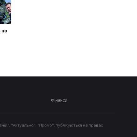
 по
В Італії дві доби шукали
Гелікоптер Трампа
викинутий лотерейний
наблизився на
білет з виграшем у
небезпечну відстань
мільйон
пасажирського літак
Фінанси
ній", "Актуально", "Промо", публікуються на правах