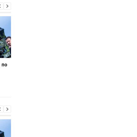
 по
В Італії дві доби шукали
Гелікоптер Трампа
викинутий лотерейний
наблизився на
білет з виграшем у
небезпечну відстань
мільйон
пасажирського літак