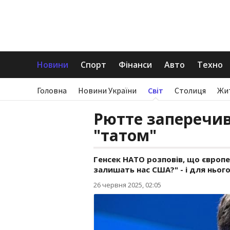
Новини
Спорт
Фінанси
Авто
Техно
Головна
Новини України
Світ
Столиця
Жи
Рютте заперечив
"татом"
Генсек НАТО розповів, що європе
залишать нас США?" - і для нього
26 червня 2025, 02:05