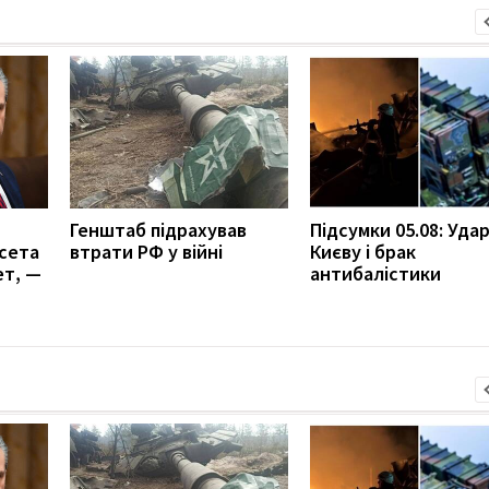
Генштаб підрахував
Підсумки 05.08: Удар
сета
втрати РФ у війні
Києву і брак
ет, —
антибалістики