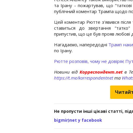
та Ірану - пожартував, що "татков
публічний коментар Трампа щодо по
Цей коментар Рютте з'явився після т
ставиться до звертання "татко"
припустив, що це був прояв любові д
Нагадаємо, напередодні
Трамп наки
по Ірану.
Рютте розповів, чому не довіряє Пут
Новини від
Корреспондент.net
в T
https://t.me/korrespondentnet
та
What
Читайт
Не пропусти інші цікаві статті, пі
bigmir)net у facebook