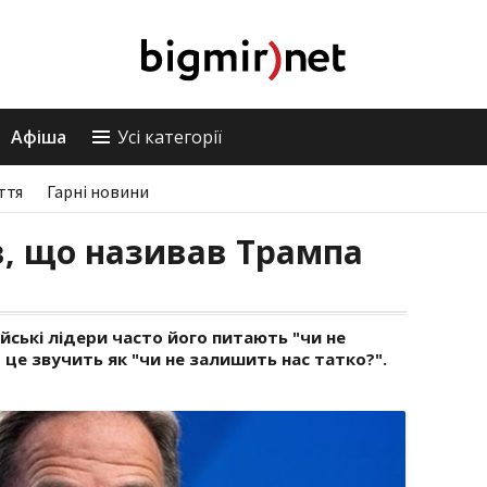
Афіша
Усі категорії
ття
Гарні новини
, що називав Трампа
йські лідери часто його питають "чи не
 це звучить як "чи не залишить нас татко?".