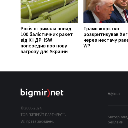
Росія отримала понад
Трамп жорстко
100 балістичних ракет
розкритикував Хег
від КНДР: ISW
через нестачу рак
попередив про нову
WP
загрозу для України
Афіша
© 2000-2024,
ТОВ "КЕПРЕЙТ ПАРТНЕРС"".
Матеріали,
Всі права захищені.
реклами.