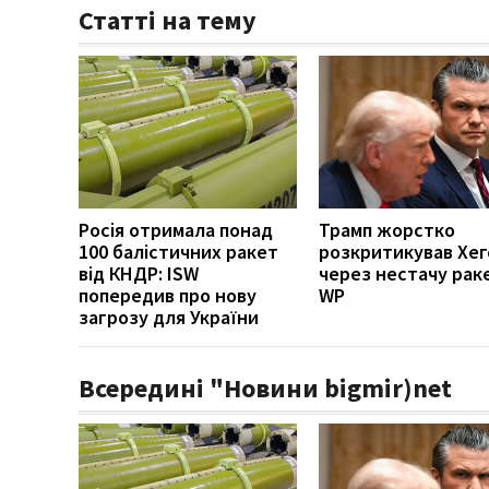
Статті на тему
Росія отримала понад
Трамп жорстко
100 балістичних ракет
розкритикував Хег
від КНДР: ISW
через нестачу рак
попередив про нову
WP
загрозу для України
Всередині "Новини bigmir)net