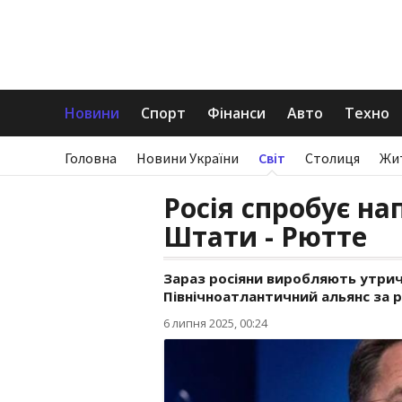
Новини
Спорт
Фінанси
Авто
Техно
Головна
Новини України
Світ
Столиця
Жи
Росія спробує на
Штати - Рютте
Зараз росіяни виробляють утричі
Північноатлантичний альянс за р
6 липня 2025, 00:24