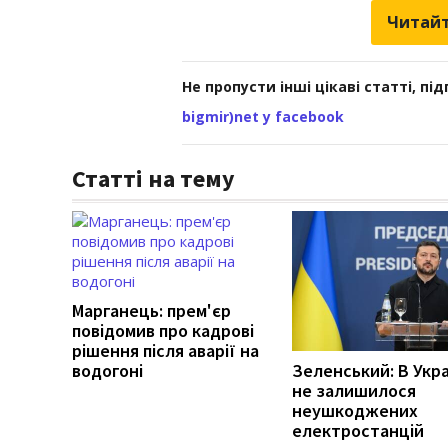
Читайт
Не пропусти інші цікаві статті, пі
bigmir)net у facebook
Статті на тему
Марганець: прем'єр
повідомив про кадрові
рішення після аварії на
водогоні
Зеленський: В Укра
не залишилося
неушкоджених
електростанцій