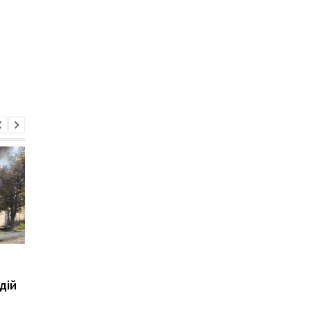
Зеленськй розповів про
Росіяни змінюють
розмову з Вучичем
ставлення до війни -
дій
опитування