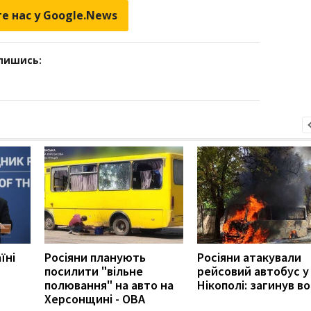
е нас у Google.News
дпишись:
їні
Росіяни планують
Росіяни атакували
посилити "вільне
рейсовий автобус у
полювання" на авто на
Нікополі: загинув во
Херсонщині - ОВА