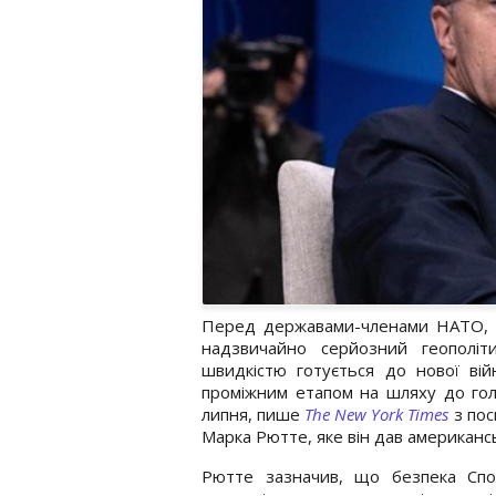
Перед державами-членами НАТО, 
надзвичайно серйозний геополі
швидкістю готується до нової ві
проміжним етапом на шляху до гол
липня, пише
The New York Times
з по
Марка Рютте, яке він дав американ
Рютте зазначив, що безпека Спо