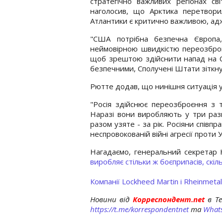
стратегічно важливих регіонах сві
наголосив, що Арктика перетвори
Атлантики є критично важливою, адж
"США потрібна безпечна Європа
неймовірною швидкістю переозброю
щоб зрештою здійснити напад на С
безпечними, Сполучені Штати зіткну
Рютте додав, що нинішня ситуація 
"Росія здійснює переозброєння з т
Наразі вони виробляють у три рази
разом узяте - за рік. Росіяни співп
неспровокованій війні агресії проти 
Нагадаємо, генеральний секрета
виробляє стільки ж боєприпасів, скіл
Компанії Lockheed Martin і Rheinmet
Новини від
Корреспондент.net
в T
https://t.me/korrespondentnet
та
What