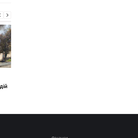
Зеленськй розповів про
Росіяни змінюють
розмову з Вучичем
ставлення до війни -
дій
опитування
Фінанси