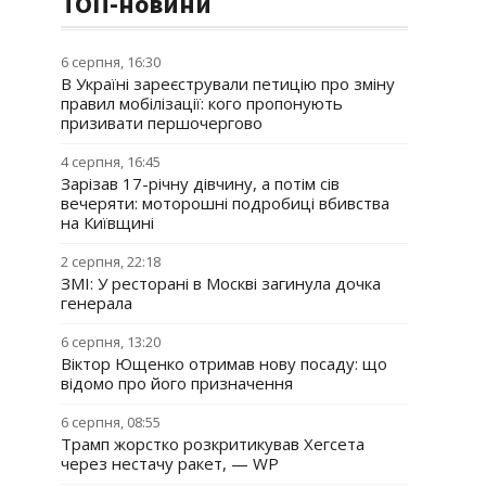
ТОП-новини
6 серпня, 16:30
В Україні зареєстрували петицію про зміну
правил мобілізації: кого пропонують
призивати першочергово
4 серпня, 16:45
Зарізав 17-річну дівчину, а потім сів
вечеряти: моторошні подробиці вбивства
на Київщині
2 серпня, 22:18
ЗМІ: У ресторані в Москві загинула дочка
генерала
6 серпня, 13:20
Віктор Ющенко отримав нову посаду: що
відомо про його призначення
6 серпня, 08:55
Трамп жорстко розкритикував Хегсета
через нестачу ракет, — WP