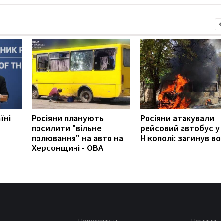
їні
Росіяни планують
Росіяни атакували
посилити "вільне
рейсовий автобус у
полювання" на авто на
Нікополі: загинув во
Херсонщині - ОВА
Нерухомість
Новини