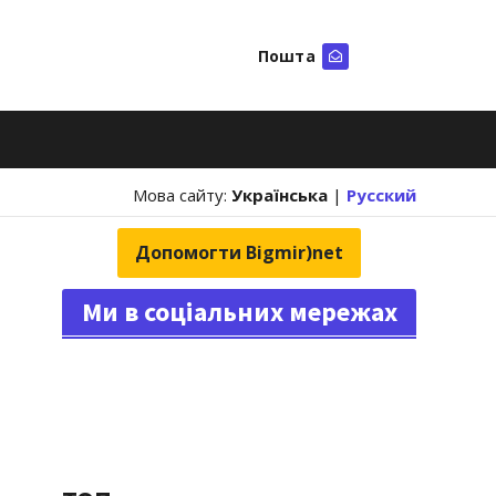
Пошта
Шукати
Мова сайту:
Українська
|
Русский
Допомогти Bigmir)net
Ми в соціальних мережах