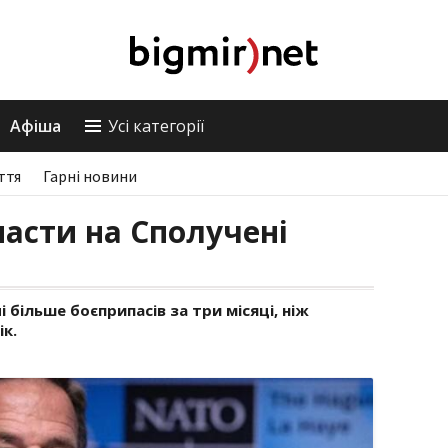
Афіша
Усі категорії
ття
Гарні новини
пасти на Сполучені
 більше боєприпасів за три місяці, ніж
ік.