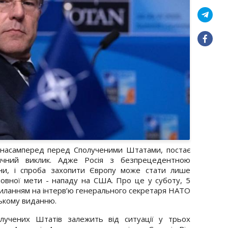
насамперед перед Сполученими Штатами, постає
тичний виклик. Адже Росія з безпрецедентною
йни, і спроба захопити Європу може стати лише
овної мети - нападу на США. Про це у суботу, 5
силанням на
інтерв’ю генерального секретаря НАТО
ському виданню.
лучених Штатів залежить від ситуації у трьох