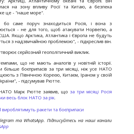
ту: Арктиці, Атлантичному океані та Європі. Він
лася на зону впливу Росії та Китаю, а безпека
е це - "наше море".
, бо саме поруч знаходиться Росія, і вона з
ється - не для того, щоб атакувати Норвегію, а
ША. Якщо Арктика, Атлантика і Європа не будуть
ться з надзвичайною проблемою", - підкреслив він.
утворює серйозний геополітичний виклик.
емпами, що не мають аналогів у новітній історії.
 більше боєприпасів за три місяці, ніж усе НАТО
рацюють з Північною Кореєю, Китаєм, Іраном у своїй
України", - підсумував Рютте.
р НАТО Марк Рютте заявив, що
за три місяці Росія
ьки весь блок НАТО за рік
.
all вироблятимуть ракети та боєприпаси
elegram та WhatsApp. Підписуйтесь на наші канали
sApp