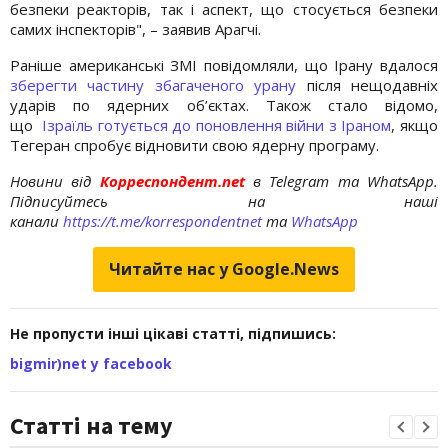
безпеки реакторів, так і аспект, що стосується безпеки
самих інспекторів", – заявив Арагчі.
Раніше американські ЗМІ повідомляли, що Ірану вдалося
зберегти частину збагаченого урану
після нещодавніх
ударів по ядерних об’єктах. Також стало відомо,
що
Ізраїль готується до поновлення війни з Іраном
, якщо
Тегеран спробує відновити свою ядерну програму.
Новини від
Корреспондент.net
в Telegram та WhatsApp.
Підписуйтесь на наші
канали
https://t.me/korrespondentnet
та
WhatsApp
Читайте нас у Google.News
Не пропусти інші цікаві статті, підпишись:
bigmir)net у facebook
Статті на тему