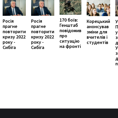
170 боїв:
Росія
Росія
Корецький
У
Генштаб
прагне
прагне
анонсував
П
повідомив
повторити
повторити
зміни для
у
про
кризу 2022
кризу 2022
вчителів і
ситуацію
року -
року -
студентів
д
на фронті
Сибіга
Сибіга
У
з
д
п