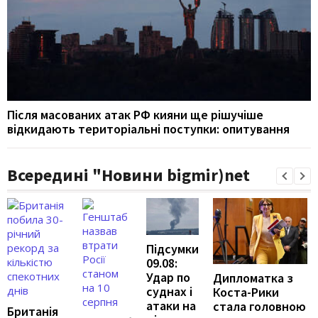
Після масованих атак РФ кияни ще рішучіше
відкидають територіальні поступки: опитування
Всередині "Новини bigmir)net
Підсумки
09.08:
Удар по
Дипломатка з
суднах і
Коста-Рики
атаки на
стала головною
Британія