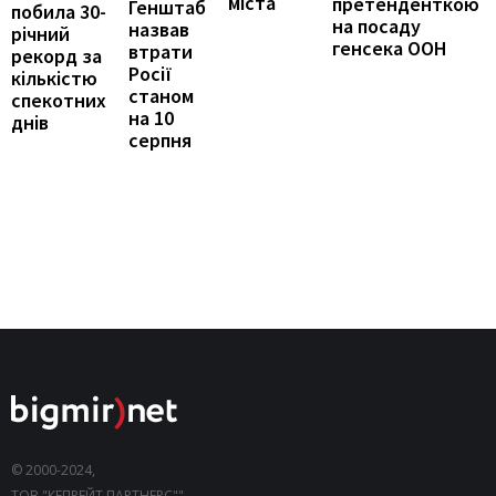
міста
претенденткою
Генштаб
побила 30-
на посаду
назвав
річний
генсека ООН
втрати
рекорд за
Росії
кількістю
станом
спекотних
на 10
днів
серпня
© 2000-2024,
ТОВ "КЕПРЕЙТ ПАРТНЕРС"".