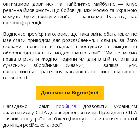
оптимізмом дивитися на найближче майбутнє — існує
реальна ймовірність, що бойові дії між Росією та Україною
можуть бути призупинені", — зазначив Туск під час
пресконференції.
Водночас прем’єр наголосив, що така зміна обстановки не
має стати приводом для розслаблення. Польща, за його
словами, повинна й надалі інвестувати в зміцнення
обороноздатності та модернізацію армії: "Ми не маємо
права втрачати жодної години чи дня в цій гонитві за
сучасними збройними силами", — заявив Туск,
підкресливши стратегічну важливість постійної військової
готовності.
Допомогти Bigmir)net
Нагадаємо, Трамп
пообіцяв
дозволити українцям
залишитися у США до завершення війни. Президент США
заявив, що українські біженці можуть залишитися в країні
до кінця російської агресії.