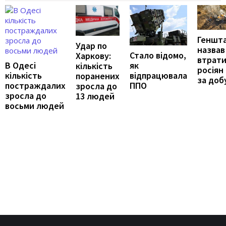
Геншт
Удар по
назвав
Стало відомо,
Харкову:
втрат
як
В Одесі
кількість
росіян
відпрацювала
кількість
поранених
за доб
ППО
постраждалих
зросла до
зросла до
13 людей
восьми людей