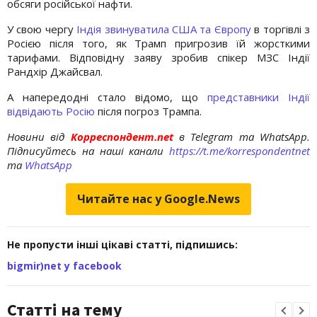
обсяги російської нафти.
У свою чергу
Індія звинуватила США та Європу
в торгівлі з
Росією після того, як Трамп пригрозив їй жорсткими
тарифами. Відповідну заяву зробив спікер МЗС Індії
Рандхір Джайсвал.
А напередодні стало відомо, що
представники Індії
відвідають Росію
після погроз Трампа.
Новини від
Корреспондент.net
в Telegram та WhatsApp.
Підписуйтесь на наші канали
https://t.me/korrespondentnet
та
WhatsApp
Читайте нас у Google.News
Не пропусти інші цікаві статті, підпишись:
bigmir)net у facebook
Статті на тему