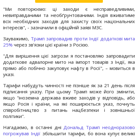
"Ми повторюємо: ці заходи є несправедливими,
невиправданими та необґрунтованими. Індія вживатиме
всіх необхідних заходів для захисту своїх національних
інтересів", - зазначили в офіційній заяві МЗС.
Зауважимо,
Трамп запровадив проти Індії додаткові мита
25%
через зв’язки цієї країни з Росією.
"Для вирішення цієї загрози я постановляю запровадити
додаткове адвалорне мито на імпорт товарів з Індії, яка
прямо або побічно закуповує нафту в Росії", – мовиться в
указі.
Тарифи набудуть чинності не пізніше як за 21 день після
підписання указу. При цьому Трамп може його змінити,
якщо "іноземна держава вживе заходів у відповідь, або
якщо Росія і країни, на які поширюється указ, почнуть
співробітництво з питань нацбезпеки і зовнішньої
політики".
Нагадаємо, в останні дні
Дональд Трамп неодноразово
погрожував Індії
збільшити тарифи, бо вона купує великі