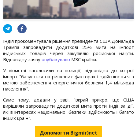
Індія прокоментувала рішення президента США Дональда
Трампа запровадити додаткові 25% мита на імпорт
індійських товарів через закупівлю російської нафти.
Відповідну заяву
опублікувало
МЗС країни.
У віомстві наголосили на позиції, відповідно до котрої
імпорт "базується на ринкових факторах і здійснюється з
метою забезпечення енергетичної безпеки 1,4 мільярда
населення".
Саме тому, додали у заві, "вкрай прикро, що США
вирішили запровадити додаткові мита проти Індії за дії,
які в інтересах національної безпеки здійснюють і багато
інших країн".
Допомогти Bigmir)net