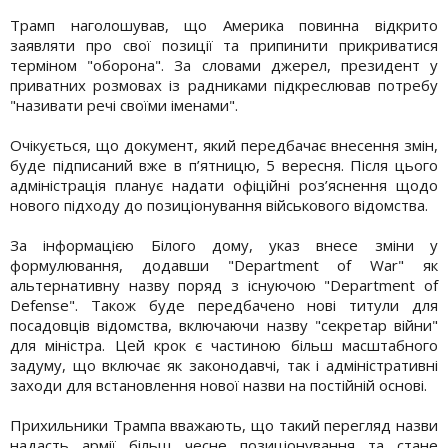
Трамп наголошував, що Америка повинна відкрито
заявляти про свої позиції та припинити прикриватися
терміном "оборона". За словами джерел, президент у
приватних розмовах із радниками підкреслював потребу
"називати речі своїми іменами".
Очікується, що документ, який передбачає внесення змін,
буде підписаний вже в п’ятницю, 5 вересня. Після цього
адміністрація планує надати офіційні роз’яснення щодо
нового підходу до позиціонування військового відомства.
За інформацією Білого дому, указ внесе зміни у
формулювання, додавши "Department of War" як
альтернативну назву поряд з існуючою "Department of
Defense". Також буде передбачено нові титули для
посадовців відомства, включаючи назву "секретар війни"
для міністра. Цей крок є частиною більш масштабного
задуму, що включає як законодавчі, так і адміністративні
заходи для встановлення нової назви на постійній основі.
Прихильники Трампа вважають, що такий перегляд назви
надасть армії більш чесне позиціонування та стане