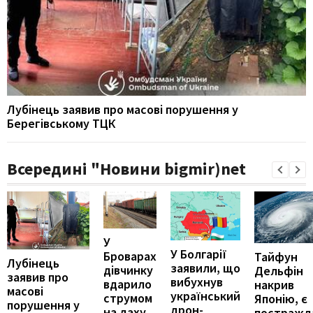
Лубінець заявив про масові порушення у
Берегівському ТЦК
Всередині "Новини bigmir)net
У
У Болгарії
Броварах
Тайфун
Лубінець
заявили, що
дівчинку
Дельфін
заявив про
вибухнув
вдарило
накрив
масові
український
струмом
Японію, є
порушення у
дрон-
на даху
постражд