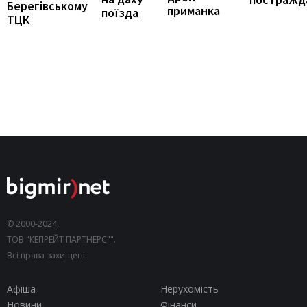
Берегівському
приманка
поїзда
ТЦК
© 2000-2024,
ТОВ "КЕПРЕЙТ ПАРТНЕРС"".
Всі права захищені.
Афіша
Нерухомість
Новини
Фінанси