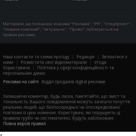
Матеріали, що позначені знаками "Реклама", "PR", "Спецпроект",
"Новини компаній", "Актуально", "Промо", публікуються на
правах реклами.
Наші контакти та схема проїзду
|
Редакція
|
Зв'язатися з
нами
|
Розмістити свої відеоматеріали
|
Угода
Користувача
|
Політика у сфері конфіденційності та
персональних даних
Реклама на сайті:
Відділ продажів digital реклами
Залишаючи коментар, будь ласка, пам'ятайте, що зміст та
тональність Вашого повідомлення можуть зачіпати почуття
реальних людей, що безпосередньо чи опосередковано
пов'язані із цією новиною. Користувачі, які порушують ці
правила грубо чи систематично, будуть заблоковані.
Повна версія правил
x