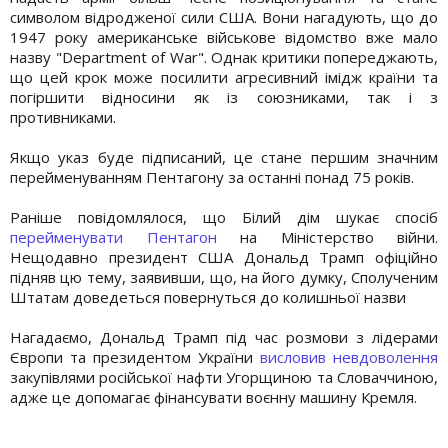
символом відродженої сили США. Вони нагадують, що до
1947 року американське військове відомство вже мало
назву "Department of War". Однак критики попереджають,
що цей крок може посилити агресивний імідж країни та
погіршити відносини як із союзниками, так і з
противниками.
Якщо указ буде підписаний, це стане першим значним
перейменуванням Пентагону за останні понад 75 років.
Раніше повідомлялося, що Білий дім шукає спосіб
перейменувати Пентагон
на Міністерство війни.
Нещодавно президент США Дональд Трамп офіційно
підняв цю тему, заявивши, що, на його думку, Сполученим
Штатам доведеться повернуться до колишньої назви
Нагадаємо, Дональд Трамп під час розмови з лідерами
Європи та президентом України
висловив невдоволення
закупівлями російської нафти Угорщиною та Словаччиною,
адже це допомагає фінансувати воєнну машину Кремля.